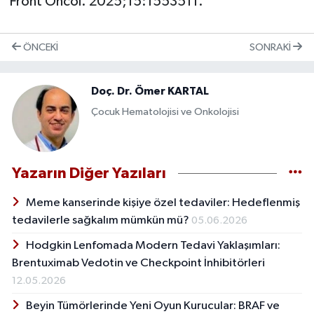
Front Oncol. 2025;15:1553511.
ÖNCEKI
SONRAKI
Doç. Dr. Ömer KARTAL
Çocuk Hematolojisi ve Onkolojisi
Yazarın Diğer Yazıları
Meme kanserinde kişiye özel tedaviler: Hedeflenmiş
tedavilerle sağkalım mümkün mü?
05.06.2026
Hodgkin Lenfomada Modern Tedavi Yaklaşımları:
Brentuximab Vedotin ve Checkpoint İnhibitörleri
12.05.2026
Beyin Tümörlerinde Yeni Oyun Kurucular: BRAF ve