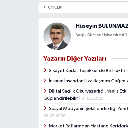
ÖNCEKI
Hüseyin BULUNMA
Sağlık Bilimleri Üniversitesi 3
Yazarın Diğer Yazıları
Şikâyet Kadar Teşekkür de Bir Haktır
İnsanın İnsandan Uzaklaşması Çağımız
Dijital Sağlık Okuryazarlığı, Yanlış Et
Güçlendirilebilir?
01.08.2026
Sosyal Medyanın Şekillendirdiği Yen
28.07.2026
Market Raflarından Hastane Koridorlar