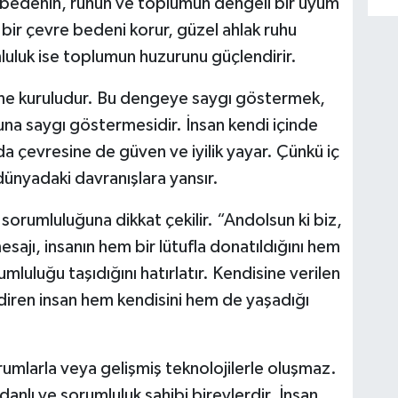
; bedenin, ruhun ve toplumun dengeli bir uyum
ir çevre bedeni korur, güzel ahlak ruhu
uluk ise toplumun huzurunu güçlendirir.
rine kuruludur. Bu dengeye saygı göstermek,
una saygı göstermesidir. İnsan kendi içinde
 çevresine de güven ve iyilik yayar. Çünkü iç
ünyadaki davranışlara yansır.
 sorumluluğuna dikkat çekilir. “Andolsun ki biz,
esajı, insanın hem bir lütufla donatıldığını hem
uluğu taşıdığını hatırlatır. Kendisine verilen
ndiren insan hem kendisini hem de yaşadığı
urumlarla veya gelişmiş teknolojilerle oluşmaz.
cdanlı ve sorumluluk sahibi bireylerdir. İnsan