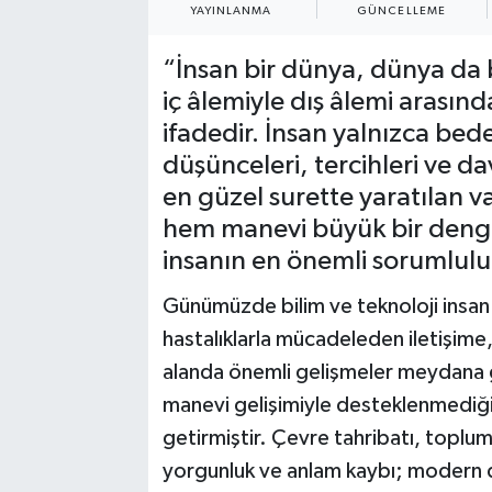
YAYINLANMA
GÜNCELLEME
“İnsan bir dünya, dünya da b
iç âlemiyle dış âlemi arasınd
ifadedir. İnsan yalnızca bed
düşünceleri, tercihleri ve da
en güzel surette yaratılan v
hem manevi büyük bir denge
insanın en önemli sorumluluk
Günümüzde bilim ve teknoloji insan 
hastalıklarla mücadeleden iletişime
alanda önemli gelişmeler meydana g
manevi gelişimiyle desteklenmediği
getirmiştir. Çevre tahribatı, toplum
yorgunluk ve anlam kaybı; modern d