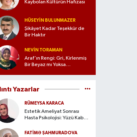
Kaybolan Kültürün Hafızası
HÜSEYIN BULUNMAZER
Şikâyet Kadar Teşekkür de
Bir Haktır
NEVIN TORAMAN
Araf’ın Rengi: Gri, Kirlenmiş
Bir Beyaz mı Yoksa
İyileşmenin Metaforu mu?
lıntı Yazarlar
RÜMEYSA KARACA
Estetik Ameliyat Sonrası
Hasta Psikolojisi: Yüzü Kabul
Etme Süreci
FATIMƏ ŞAHMURADOVA