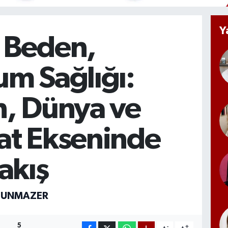
Y
 Beden,
um Sağlığı:
n, Dünya ve
at Ekseninde
akış
LUNMAZER
5
-
+