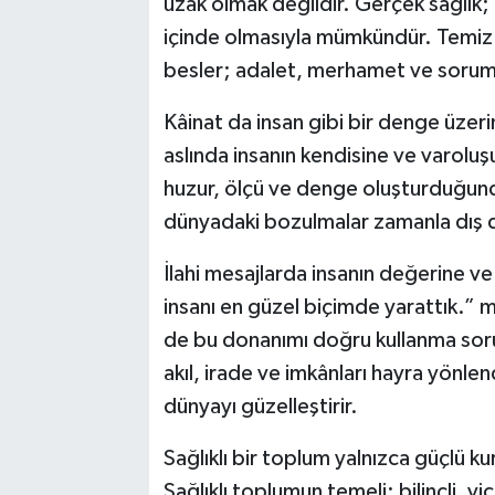
uzak olmak değildir. Gerçek sağlık
içinde olmasıyla mümkündür. Temiz b
besler; adalet, merhamet ve soruml
Kâinat da insan gibi bir denge üze
aslında insanın kendisine ve varoluş
huzur, ölçü ve denge oluşturduğunda
dünyadaki bozulmalar zamanla dış d
İlahi mesajlarda insanın değerine ve
insanı en güzel biçimde yarattık.” m
de bu donanımı doğru kullanma soruml
akıl, irade ve imkânları hayra yönle
dünyayı güzelleştirir.
Sağlıklı bir toplum yalnızca güçlü k
Sağlıklı toplumun temeli; bilinçli, vi