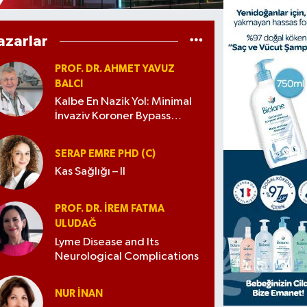
azarlar
PROF. DR. AHMET YAVUZ
BALCI
Kalbe En Nazik Yol: Minimal
İnvaziv Koroner Bypass
Cerrahisi
SERAP EMRE PHD (C)
Kas Sağlığı – II
PROF. DR. İREM FATMA
ULUDAĞ
Lyme Disease and Its
Neurological Complications
NUR İNAN