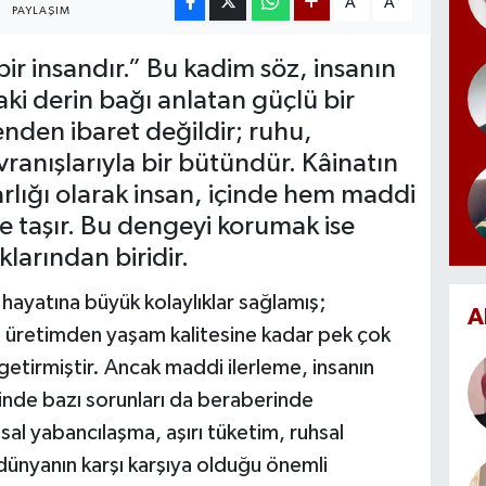
A
A
PAYLAŞIM
ir insandır.” Bu kadim söz, insanın
aki derin bağı anlatan güçlü bir
enden ibaret değildir; ruhu,
vranışlarıyla bir bütündür. Kâinatın
arlığı olarak insan, içinde hem maddi
 taşır. Bu dengeyi korumak ise
larından biridir.
hayatına büyük kolaylıklar sağlamış;
A
, üretimden yaşam kalitesine kadar pek çok
etirmiştir. Ancak maddi ilerleme, insanın
nde bazı sorunları da beraberinde
sal yabancılaşma, aşırı tüketim, ruhsal
ünyanın karşı karşıya olduğu önemli