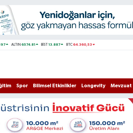
897
6574.81
13.887
64.360,53
ALTIN
BİST
BTC
ğitim
Spor
Bilimsel Etkinlikler
Longevity
Mevzuat