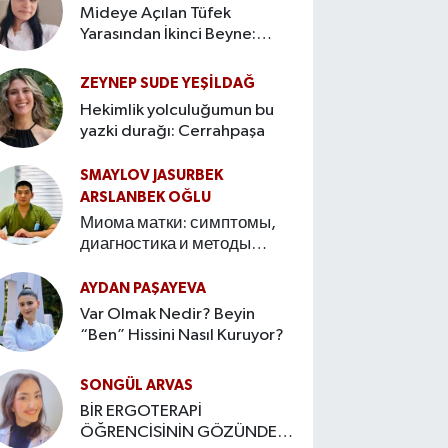
Mideye Açılan Tüfek
Yarasından İkinci Beyne:
Bağırsak–Beyin Ekseninin
Hikâyesi
ZEYNEP SUDE YEŞİLDAĞ
Hekimlik yolculuğumun bu
yazki durağı: Cerrahpaşa
SMAYLOV JASURBEK
ARSLANBEK OĞLU
Миома матки: симптомы,
диагностика и методы
лечения Введение
AYDAN PAŞAYEVA
Var Olmak Nedir? Beyin
“Ben” Hissini Nasıl Kuruyor?
SONGÜL ARVAS
BİR ERGOTERAPİ
ÖĞRENCİSİNİN GÖZÜNDEN: