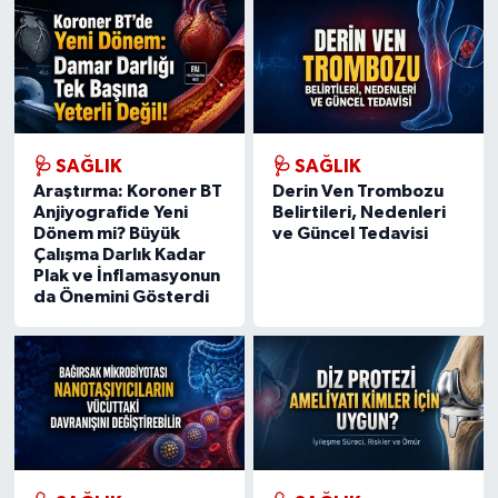
🩺 SAĞLIK
🩺 SAĞLIK
Araştırma: Koroner BT
Derin Ven Trombozu
Anjiyografide Yeni
Belirtileri, Nedenleri
Dönem mi? Büyük
ve Güncel Tedavisi
Çalışma Darlık Kadar
Plak ve İnflamasyonun
da Önemini Gösterdi