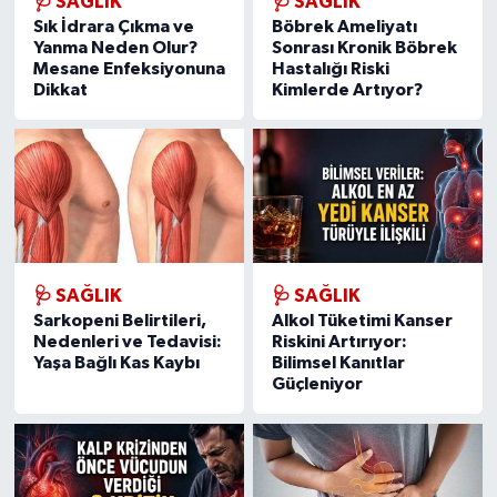
🩺 SAĞLIK
🩺 SAĞLIK
Sık İdrara Çıkma ve
Böbrek Ameliyatı
Yanma Neden Olur?
Sonrası Kronik Böbrek
Mesane Enfeksiyonuna
Hastalığı Riski
Dikkat
Kimlerde Artıyor?
🩺 SAĞLIK
🩺 SAĞLIK
Sarkopeni Belirtileri,
Alkol Tüketimi Kanser
Nedenleri ve Tedavisi:
Riskini Artırıyor:
Yaşa Bağlı Kas Kaybı
Bilimsel Kanıtlar
Güçleniyor