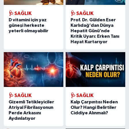
🩺 SAĞLIK
🩺 SAĞLIK
D vitamini için yaz
Prof. Dr. Gülden Eser
güneşi herkeste
Karlıdağ’dan Dünya
yeterli olmayabilir
Hepatit Günü’nde
Kritik Uyarı: Erken Tanı
Hayat Kurtarıyor
🩺 SAĞLIK
🩺 SAĞLIK
Gizemli Tetikleyiciler
Kalp Çarpıntısı Neden
Atriyal Fibrilasyonun
Olur? Hangi Belirtiler
Perde Arkasını
Ciddiye Alınmalı?
Aydınlatıyor