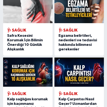
🩺 SAĞLIK
🩺 SAĞLIK
Safra Kesesini
Egzama belirtileri,
Korumak İçin Bilimin
nedenleri ve tedavisi
Önerdiği 10 Günlük
hakkında bilinmesi
Alışkanlık
gerekenler
🩺 SAĞLIK
🩺 SAĞLIK
Kalp sağlığını korumak
Kalp Çarpıntısı Nasıl
için kaçınmanız
Geçer? Uzmanlardan