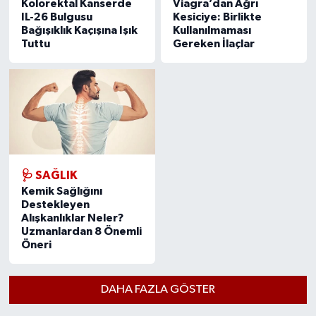
Kolorektal Kanserde
Viagra’dan Ağrı
IL-26 Bulgusu
Kesiciye: Birlikte
Bağışıklık Kaçışına Işık
Kullanılmaması
Tuttu
Gereken İlaçlar
🩺 SAĞLIK
Kemik Sağlığını
Destekleyen
Alışkanlıklar Neler?
Uzmanlardan 8 Önemli
Öneri
DAHA FAZLA GÖSTER