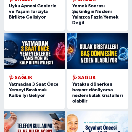
Uyku Apnesi Genlerle
Yemek Sonrası
ve Yaşam Tarzıyla
Şişkinliğin Nedeni
Birlikte Gelişiyor
Yalnızca Fazla Yemek
Değil
🩺 SAĞLIK
🩺 SAĞLIK
Yatmadan 3 Saat Önce
Yatakta dönerken
Yemeyi Bırakmak
başınız dönüyorsa
Kalbe İyi Geliyor
nedeni kulak kristalleri
olabilir