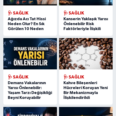
🩺 SAĞLIK
🩺 SAĞLIK
Ağızda Acı Tat Hissi
Kanserin Yaklaşık Yarısı
Neden Olur? En Sık
Önlenebilir Risk
Görülen 10 Neden
Faktörleriyle İlişkili
🩺 SAĞLIK
🩺 SAĞLIK
Demans Vakalarının
Kahve Bileşenleri
Yarısı Önlenebilir:
Hücreleri Koruyan Yeni
Yaşam Tarzı Değişikliği
Bir Mekanizmayla
Beyni Koruyabilir
İlişkilendirildi