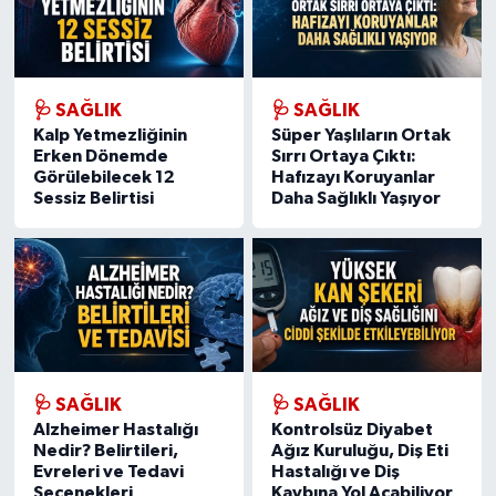
🩺 SAĞLIK
🩺 SAĞLIK
Kalp Yetmezliğinin
Süper Yaşlıların Ortak
Erken Dönemde
Sırrı Ortaya Çıktı:
Görülebilecek 12
Hafızayı Koruyanlar
Sessiz Belirtisi
Daha Sağlıklı Yaşıyor
🩺 SAĞLIK
🩺 SAĞLIK
Alzheimer Hastalığı
Kontrolsüz Diyabet
Nedir? Belirtileri,
Ağız Kuruluğu, Diş Eti
Evreleri ve Tedavi
Hastalığı ve Diş
Seçenekleri
Kaybına Yol Açabiliyor