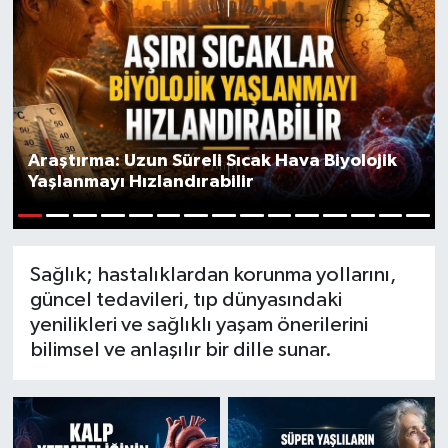
Mevzuat
Araştırma: Uzun Süreli Sıcak Hava Biyolojik
Yaşlanmayı Hızlandırabilir
1
2
3
4
5
6
7
8
9
10
11
12
13
14
15
Sağlık; hastalıklardan korunma yollarını,
güncel tedavileri, tıp dünyasındaki
yenilikleri ve sağlıklı yaşam önerilerini
bilimsel ve anlaşılır bir dille sunar.