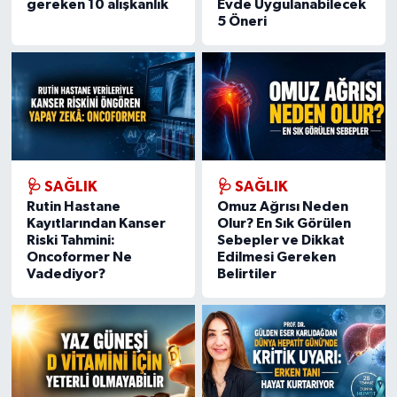
gereken 10 alışkanlık
Evde Uygulanabilecek
5 Öneri
🩺 SAĞLIK
🩺 SAĞLIK
Rutin Hastane
Omuz Ağrısı Neden
Kayıtlarından Kanser
Olur? En Sık Görülen
Riski Tahmini:
Sebepler ve Dikkat
Oncoformer Ne
Edilmesi Gereken
Vadediyor?
Belirtiler