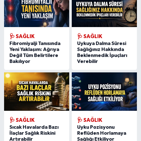
🩺 SAĞLIK
🩺 SAĞLIK
Fibromiyalji Tanısında
Uykuya Dalma Süresi
Yeni Yaklaşım: Ağrıya
Sağlığınız Hakkında
Değil Tüm Belirtilere
Beklenmedik İpuçları
Bakılıyor
Verebilir
🩺 SAĞLIK
🩺 SAĞLIK
Sıcak Havalarda Bazı
Uyku Pozisyonu
İlaçlar Sağlık Riskini
Reflüden Horlamaya
Artırabilir
Sağlığı Etkiliyor