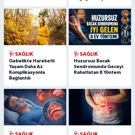
🩺 SAĞLIK
🩺 SAĞLIK
Gebelikte Hareketli
Huzursuz Bacak
Yaşam Daha Az
Sendromunda Geceyi
Komplikasyonla
Rahatlatan 8 Yöntem
Bağlantılı
🩺 SAĞLIK
🩺 SAĞLIK