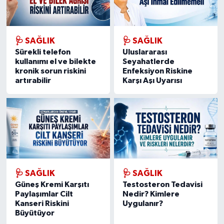
🩺 SAĞLIK
🩺 SAĞLIK
Sürekli telefon
Uluslararası
kullanımı el ve bilekte
Seyahatlerde
kronik sorun riskini
Enfeksiyon Riskine
artırabilir
Karşı Aşı Uyarısı
🩺 SAĞLIK
🩺 SAĞLIK
Güneş Kremi Karşıtı
Testosteron Tedavisi
Paylaşımlar Cilt
Nedir? Kimlere
Kanseri Riskini
Uygulanır?
Büyütüyor