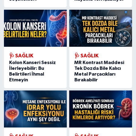
🩺 SAĞLIK
🩺 SAĞLIK
Kolon Kanseri Sessiz
MR Kontrast Maddesi
İlerleyebilir: Bu
Tek Dozda Bile Kalıcı
Belirtileri İhmal
Metal Parçacıkları
Etmeyin
Bırakabilir