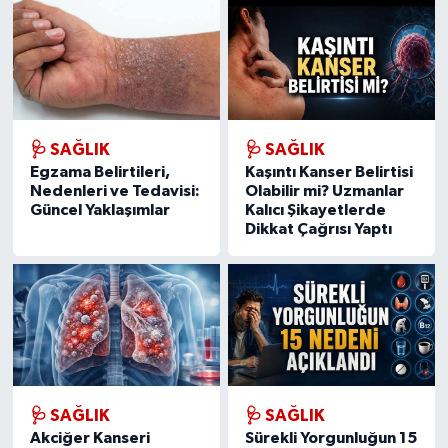
🩺 SAĞLIK
🩺 SAĞLIK
Egzama Belirtileri,
Kaşıntı Kanser Belirtisi
Nedenleri ve Tedavisi:
Olabilir mi? Uzmanlar
Güncel Yaklaşımlar
Kalıcı Şikayetlerde
Dikkat Çağrısı Yaptı
🩺 SAĞLIK
🩺 SAĞLIK
Akciğer Kanseri
Sürekli Yorgunluğun 15