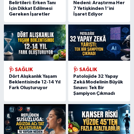
Belirtileri: Erken Tanı
Nedeni: Araştırma Her
İçin Dikkat Edilmesi
7 Yetişkinden 1’ini
Gereken İşaretler
İşaret Ediyor
🩺 SAĞLIK
🩺 SAĞLIK
Dört Alışkanlık Yaşam
Patolojide 32 Yapay
Beklentisinde 12-14 Yıl
Zekâ Modelinin Büyük
Fark Oluşturuyor
Sınavı: Tek Bir
Şampiyon Çıkmadı