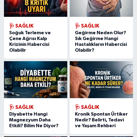
🩺 SAĞLIK
🩺 SAĞLIK
Soğuk Terleme ve
Geğirme Neden Olur?
Çene Ağrısı Kalp
Sık Geğirme Hangi
Krizinin Habercisi
Hastalıkların Habercisi
Olabilir
Olabilir?
🩺 SAĞLIK
🩺 SAĞLIK
Diyabette Hangi
Kronik Spontan Ürtiker
Magnezyum Daha
Nedir? Belirti, Tedavi
Etkili? Bilim Ne Diyor?
ve Yaşam Rehberi