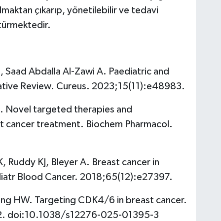
maktan çıkarıp, yönetilebilir ve tedavi
ştürmektedir.
 Saad Abdalla Al-Zawi A. Paediatric and
ative Review. Cureus. 2023;15(11):e48983.
l. Novel targeted therapies and
st cancer treatment. Biochem Pharmacol.
, Ruddy KJ, Bleyer A. Breast cancer in
diatr Blood Cancer. 2018;65(12):e27397.
ang HW. Targeting CDK4/6 in breast cancer.
2. doi:10.1038/s12276-025-01395-3