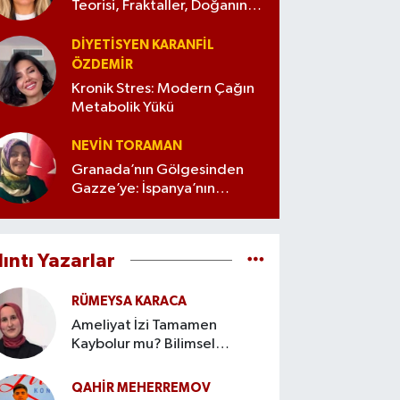
Teorisi, Fraktaller, Doğanın
İzleri ve Matematiğin Büyüsü
DIYETISYEN KARANFIL
ÖZDEMİR
Kronik Stres: Modern Çağın
Metabolik Yükü
NEVIN TORAMAN
Granada’nın Gölgesinden
Gazze’ye: İspanya’nın
Tarihsel Yüzleşmesi ve Filistin
Duruşu
lıntı Yazarlar
RÜMEYSA KARACA
Ameliyat İzi Tamamen
Kaybolur mu? Bilimsel
Gerçekler
QAHIR MEHERREMOV