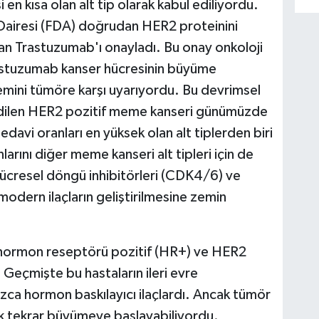
 en kısa olan alt tip olarak kabul ediliyordu.
 Dairesi (FDA) doğrudan HER2 proteinini
lan Trastuzumab'ı onayladı. Bu onay onkoloji
rastuzumab kanser hücresinin büyüme
istemini tümöre karşı uyarıyordu. Bu devrimsel
edilen HER2 pozitif meme kanseri günümüzde
tedavi oranları en yüksek olan alt tiplerden biri
nlarını diğer meme kanseri alt tipleri için de
ücresel döngü inhibitörleri (CDK4/6) ve
 modern ilaçların geliştirilmesine zemin
 hormon reseptörü pozitif (HR+) ve HER2
. Geçmişte bu hastaların ileri evre
ızca hormon baskılayıcı ilaçlardı. Ancak tümör
ak tekrar büyümeye başlayabiliyordu.