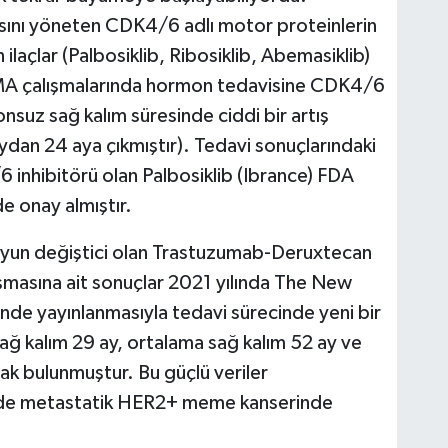
sını yöneten CDK4/6 adlı motor proteinlerin
ilaçlar (Palbosiklib, Ribosiklib, Abemasiklib)
A çalışmalarında hormon tedavisine CDK4/6
nsuz sağ kalım süresinde ciddi bir artış
aydan 24 aya çıkmıştır). Tedavi sonuçlarındaki
6 inhibitörü olan Palbosiklib (Ibrance) FDA
e onay almıştır.
yun değiştici olan Trastuzumab-Deruxtecan
masına ait sonuçlar 2021 yılında The New
nde yayınlanmasıyla tedavi sürecinde yeni bir
ağ kalım 29 ay, ortalama sağ kalım 52 ay ve
rak bulunmuştur. Bu güçlü veriler
de metastatik HER2+ meme kanserinde