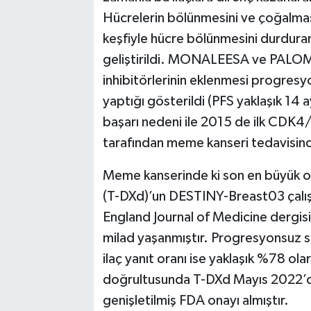
Hücrelerin bölünmesini ve çoğalma
keşfiyle hücre bölünmesini durduran 
geliştirildi. MONALEESA ve PALOM
inhibitörlerinin eklenmesi progresyo
yaptığı gösterildi (PFS yaklaşık 14 
başarı nedeni ile 2015 de ilk CDK4/
tarafından meme kanseri tedavisind
Meme kanserinde ki son en büyük o
(T-DXd)’un DESTINY-Breast03 çalış
England Journal of Medicine dergisi
milad yaşanmıştır. Progresyonsuz s
ilaç yanıt oranı ise yaklaşık %78 ola
doğrultusunda T-DXd Mayıs 2022’
genişletilmiş FDA onayı almıştır.