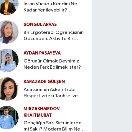
İnsan Vücudu Kendini Ne
Kadar Yenileyebilir?
Rejenerasyonun Gizli Sınırları
SONGÜL ARVAS
Bir Ergoterapi Öğrencisinin
Gözünden: Aktivite Bir
Tedavi Aracı Olabilir mi?
AYDAN PAŞAYEVA
Görünür Olmak: Beynimiz
Neden Fark Edilmek İster?
KARAZADE GÜLŞEN
Anatominin Askerî Tıbbi
Ekspertizdeki Tarihsel ve
Güncel Rolü
MIRZAKHMEDOV
KHAİTMURAT
Gençliğin Sırrı Sirtuinlerde
mi Saklı? Modern Bilim Ne