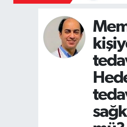
Yazarlar
Meme
kişiy
tedav
Hede
teda
sağ