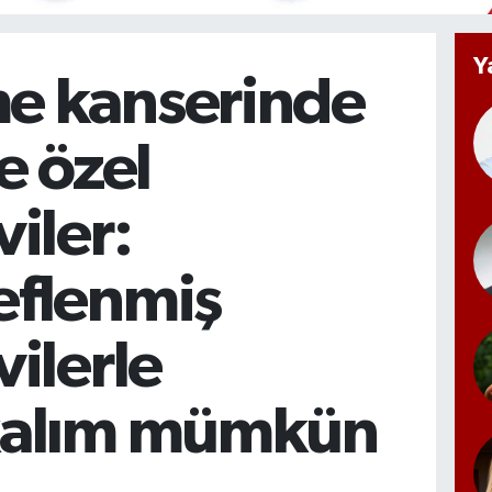
Y
 kanserinde
e özel
iler:
flenmiş
vilerle
kalım mümkün