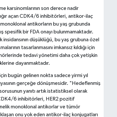
e karsinomlarının son derece nadir
ğır açan CDK4/6 inhibitörleri, antikor-ilaç
 monoklonal antikorların bu yaş grubunda
ş spesifik bir FDA onayı bulunmamaktadır.
ık insidansının düşüklüğü, bu yaş grubuna özel
malarının tasarlanmasını imkansız kıldığı için
örlerinde tedavi yönetimi daha çok yetişkin
eklerine dayanmaktadır.
için bugün gelinen nokta sadece yirmi yıl
 rüyasının gerçeğe dönüşmesidir. "Hedeflenmiş
usunun yanıtı artık istatistiksel olarak
DK4/6 inhibitörleri, HER2 pozitif
elik monoklonal antikorlar ve tümör
aklaşan onu yok eden antikor-ilaç konjugatları