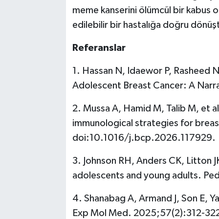
meme kanserini ölümcül bir kabus ol
edilebilir bir hastalığa doğru dönü
Referanslar
1.
Hassan N, Idaewor P, Rasheed N,
Adolescent Breast Cancer: A Narr
2.
Mussa A, Hamid M, Talib M, et a
immunological strategies for brea
doi:10.1016/j.bcp.2026.117929.
3.
Johnson RH, Anders CK, Litton JK
adolescents and young adults. Pe
4.
Shanabag A, Armand J, Son E, Y
Exp Mol Med. 2025;57(2):312-32