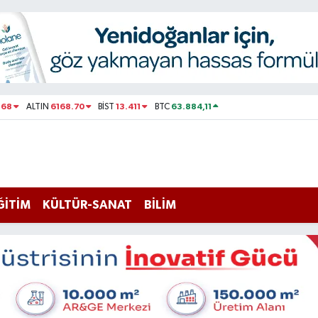
168
6168.70
13.411
63.884,11
ALTIN
BİST
BTC
ĞİTİM
KÜLTÜR-SANAT
BİLİM