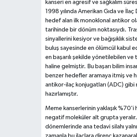
kanseri en agresif ve sağkalım süresi
1998 yılında Amerikan Gıda ve İlaç
hedef alan ilk monoklonal antikor o
tarihinde bir dönüm noktasıydı. T
sinyallerini kesiyor ve bağışıklık s
buluş sayesinde en ölümcül kabul 
en başarılı şekilde yönetilebilen ve 
haline gelmiştir. Bu başarı bilim insa
benzer hedefler aramaya itmiş ve h
antikor-ilaç konjugatları (ADC) gibi
hazırlamıştır.
Meme kanserlerinin yaklaşık %70'i
negatif moleküler alt grupta yeralır
dönemlerinde ana tedavi silahı yaln
zamanla bu ilaçlara direnç kazanar