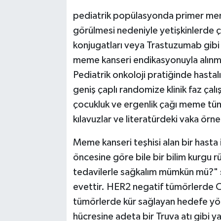
pediatrik popülasyonda primer mem
görülmesi nedeniyle yetişkinlerde çı
konjugatları veya Trastuzumab gibi
meme kanseri endikasyonuyla alınmı
Pediatrik onkoloji pratiğinde hastal
geniş çaplı randomize klinik faz çalış
çocukluk ve ergenlik çağı meme tüm
kılavuzlar ve literatürdeki vaka örn
Meme kanseri teşhisi alan bir hasta 
öncesine göre bile bir bilim kurgu
tedavilerle sağkalım mümkün mü?" sor
evettir. HER2 negatif tümörlerde C
tümörlerde kür sağlayan hedefe yön
hücresine adeta bir Truva atı gibi y