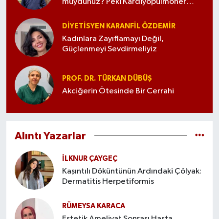
muydunuz? Peki Kardiyopulmoner
Bypass?
DIYETISYEN KARANFIL ÖZDEMİR
Kadınlara Zayıflamayı Değil,
Güçlenmeyi Sevdirmeliyiz
PROF. DR. TÜRKAN DÜBÜŞ
Akciğerin Ötesinde Bir Cerrahi
Alıntı Yazarlar
İLKNUR ÇAYGEÇ
Kaşıntılı Döküntünün Ardındaki Çölyak:
Dermatitis Herpetiformis
RÜMEYSA KARACA
Estetik Ameliyat Sonrası Hasta