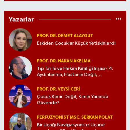
Yazarlar
PROF. DR. DEMET ALAYGUT
Eskiden Çocuklar Küçük Yetişkinlerdi
PROF. DR. HAKAN AKELMA
Tıp Tarihi ve Hekim Kimliği İnşası-14:
Aydınlanma; Hastanın Değil,
Düşüncenin Tedavi Edildiği Çağ
PROF. DR. VEYSI CERİ
Çocuk Kimin Değil, Kimin Yanında
Güvende?
PERFÜZYONIST MSC. SERKAN POLAT
Bir Uçağı Navigasyonsuz Uçurur