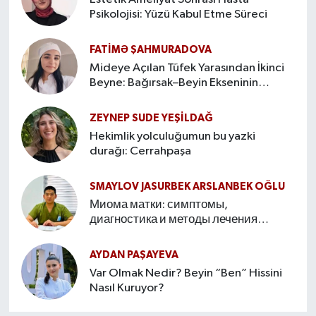
Psikolojisi: Yüzü Kabul Etme Süreci
FATIMƏ ŞAHMURADOVA
Mideye Açılan Tüfek Yarasından İkinci
Beyne: Bağırsak–Beyin Ekseninin
Hikâyesi
ZEYNEP SUDE YEŞİLDAĞ
Hekimlik yolculuğumun bu yazki
durağı: Cerrahpaşa
SMAYLOV JASURBEK ARSLANBEK OĞLU
Миома матки: симптомы,
диагностика и методы лечения
Введение
AYDAN PAŞAYEVA
Var Olmak Nedir? Beyin “Ben” Hissini
Nasıl Kuruyor?