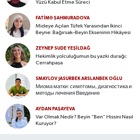
Yüzü Kabul Etme Süreci
FATIMƏ ŞAHMURADOVA
Mideye Açılan Tüfek Yarasından İkinci
Beyne: Bağırsak–Beyin Ekseninin Hikâyesi
ZEYNEP SUDE YEŞİLDAĞ
Hekimlik yolculuğumun bu yazki durağı:
Cerrahpaşa
SMAYLOV JASURBEK ARSLANBEK OĞLU
Миома матки: симптомы, диагностика и
методы лечения Введение
AYDAN PAŞAYEVA
Var Olmak Nedir? Beyin “Ben” Hissini Nasıl
Kuruyor?