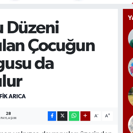
Y
 Düzeni
lan Çocuğun
usu da
lur
FIK ARICA
28
-
+
A
A
PAYLAŞIM