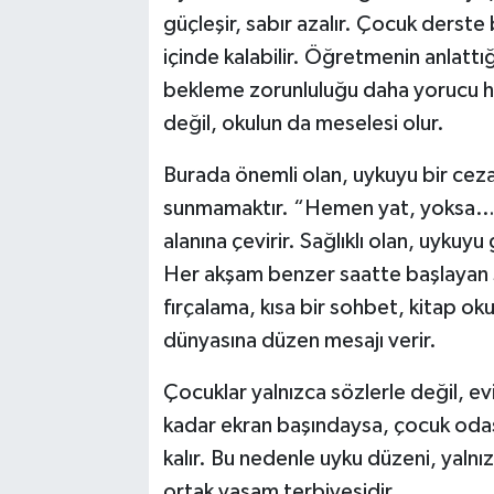
güçleşir, sabır azalır. Çocuk derste 
içinde kalabilir. Öğretmenin anlattı
bekleme zorunluluğu daha yorucu hal
değil, okulun da meselesi olur.
Burada önemli olan, uykuyu bir ceza
sunmamaktır. “Hemen yat, yoksa…”
alanına çevirir. Sağlıklı olan, uykuy
Her akşam benzer saatte başlayan sak
fırçalama, kısa bir sohbet, kitap o
dünyasına düzen mesajı verir.
Çocuklar yalnızca sözlerle değil, e
kadar ekran başındaysa, çocuk odas
kalır. Bu nedenle uyku düzeni, yalnız
ortak yaşam terbiyesidir.