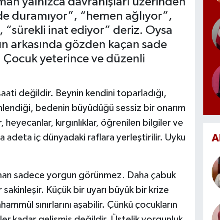
man yalnızca davranışları üzerinden
inde duramıyor”, “hemen ağlıyor”,
“sürekli inat ediyor” deriz. Oysa
ın arkasında gözden kaçan sade
: Çocuk yeterince ve düzenli
aati değildir. Beynin kendini toparladığı,
enlendiği, bedenin büyüdüğü sessiz bir onarım
eyecanlar, kırgınlıklar, öğrenilen bilgiler ve
deta iç dünyadaki raflara yerleştirilir. Uyku
A
man sadece yorgun görünmez. Daha çabuk
 sakinleşir. Küçük bir uyarı büyük bir krize
hammül sınırlarını aşabilir. Çünkü çocukların
er kadar gelişmiş değildir. Üstelik yorgunluk