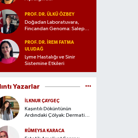
PROF. DR. ÜLKÜ ÖZBEY
Doğadan Laboratuvara,
Fincandan Genoma: Salep
Gerçekten Ne Söylüyor?
PROF. DR. İREM FATMA
ULUDAĞ
Lyme Hastalığı ve Sinir
Sistemine Etkileri
lıntı Yazarlar
İLKNUR ÇAYGEÇ
Kaşıntılı Döküntünün
Ardındaki Çölyak: Dermatitis
Herpetiformis
RÜMEYSA KARACA