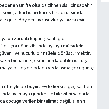
bedenen sınıfta olsa da zihnen sisli bir sabahın
ğı konu, arkadaşının küçük bir sözü, sırada
e gelir. Böylece uykusuzluk yalnızca evin
 ya da zorunlu kapanış saati gibi
 dili çocuğun zihninde uykuyu mücadele
u güvenli ve huzurlu bir ritüele dönüştürmektir.
in bir hazırlık, ekranların kapatılması, diş
kuma ya da loş bir odada vedalaşma çocuğun iç
vin ritmiyle de büyür. Evde herkes geç saatlere
ında uyumaya gönderilse bile zihni salonda
ca çocuğa verilen bir talimat değil, ailenin