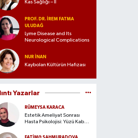
Kas Sağlığı – II
PROF. DR. İREM FATMA
ULUDAĞ
Lyme Disease and Its
Neurological Complications
NUR İNAN
Kaybolan Kültürün Hafızası
lıntı Yazarlar
RÜMEYSA KARACA
Estetik Ameliyat Sonrası
Hasta Psikolojisi: Yüzü Kabul
Etme Süreci
FATIMƏ ŞAHMURADOVA