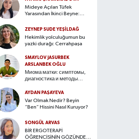
Mideye Açılan Tüfek
Yarasından İkinci Beyne:
Bağırsak–Beyin Ekseninin
Hikâyesi
ZEYNEP SUDE YEŞİLDAĞ
Hekimlik yolculuğumun bu
yazki durağı: Cerrahpaşa
SMAYLOV JASURBEK
ARSLANBEK OĞLU
Миома матки: симптомы,
диагностика и методы
лечения Введение
AYDAN PAŞAYEVA
Var Olmak Nedir? Beyin
“Ben” Hissini Nasıl Kuruyor?
SONGÜL ARVAS
BİR ERGOTERAPİ
ÖĞRENCİSİNİN GÖZÜNDEN: