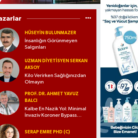
azarlar
HÜSEYIN BULUNMAZER
İnsanlığın Görünmeyen
Salgınları
UZMAN DIYETISYEN SERKAN
AKSOY
Kilo Verirken Sağlığınızdan
Olmayın
PROF. DR. AHMET YAVUZ
BALCI
Kalbe En Nazik Yol: Minimal
İnvaziv Koroner Bypass
Cerrahisi
SERAP EMRE PHD (C)