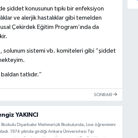
nde şiddet konusunun tıpkı bir enfeksiyon
ıklar ve alerjik hastalıklar gibi temelden
 Ulusal Çekirdek Eğitim Program’ında da
ir.
mi, solunum sistemi vb. komiteleri gibi “şiddet
nmekteyim.
baldan tatlıdır.”
SONRAKI
engiz YAKINCI
 İlkokulu Diyarbakır Mehmetçik İlkokulunda, Lise öğrenimini
dı. 1974 yılında girdiği Ankara Üniversitesi Tıp