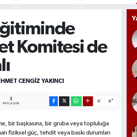
Y
Eğitiminde
et Komitesi de
lı
EHMET CENGIZ YAKINCI
2
-
+
A
A
PAYLAŞIM
e, bir başkasına, bir gruba veya topluluğa
an fiziksel güç, tehdit veya baskı durumları