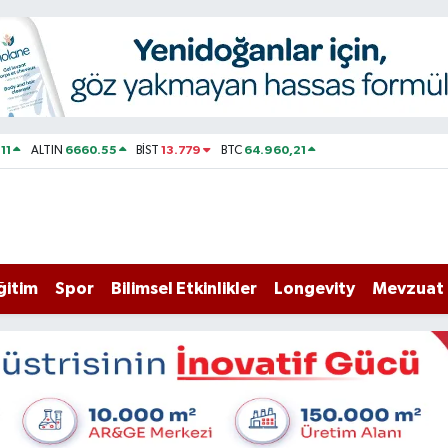
11
6660.55
13.779
64.960,21
ALTIN
BİST
BTC
ğitim
Spor
Bilimsel Etkinlikler
Longevity
Mevzuat