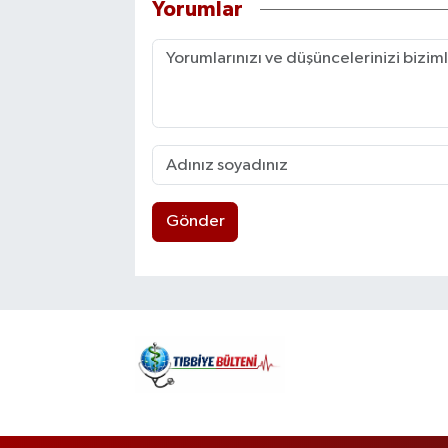
Yorumlar
”Tıp Terimleri Karşılıklar K
yapmaktadır. Evli, bir kız ve 
Gönder