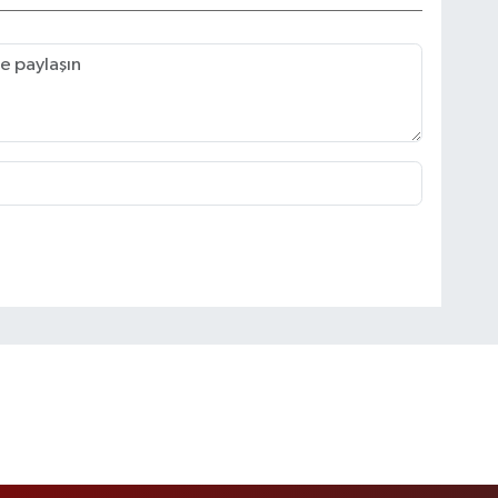
ılavuzu” android telefon uygulaması editörlüğünü
bir erkek çocuk babasıdır.