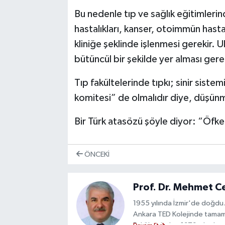
Bu nedenle tıp ve sağlık eğitimleri
hastalıkları, kanser, otoimmün hastal
kliniğe şeklinde işlenmesi gerekir.
bütüncül bir şekilde yer alması gerek
Tıp fakültelerinde tıpkı; sinir siste
komitesi” de olmalıdır diye, düşü
Bir Türk atasözü şöyle diyor: “Öfke 
ÖNCEKI
Prof. Dr. Mehmet C
1955 yılında İzmir'de doğdu.
Ankara TED Kolejinde tamamla