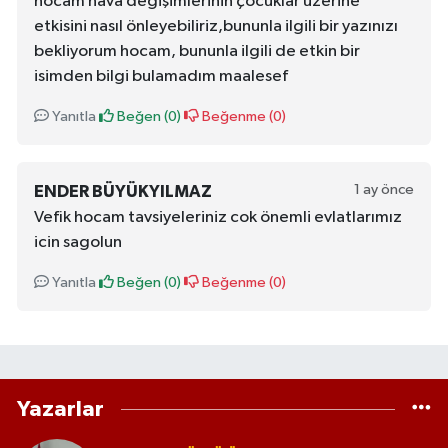
hocam hava değişimlerinin çocuklar üzerine
etkisini nasıl önleyebiliriz,bununla ilgili bir yazınızı
bekliyorum hocam, bununla ilgili de etkin bir
isimden bilgi bulamadım maalesef
Yanıtla
Beğen (
0
)
Beğenme (
0
)
1 ay önce
ENDER BÜYÜKYILMAZ
Vefik hocam tavsiyeleriniz cok önemli evlatlarımız
icin sagolun
Yanıtla
Beğen (
0
)
Beğenme (
0
)
Yazarlar