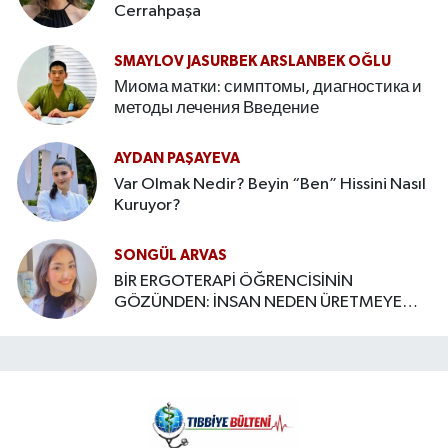
Cerrahpaşa
SMAYLOV JASURBEK ARSLANBEK OĞLU
Миома матки: симптомы, диагностика и
методы лечения Введение
AYDAN PAŞAYEVA
Var Olmak Nedir? Beyin “Ben” Hissini Nasıl
Kuruyor?
SONGÜL ARVAS
BİR ERGOTERAPİ ÖĞRENCİSİNİN
GÖZÜNDEN: İNSAN NEDEN ÜRETMEYE
İHTİYAÇ DUYAR?