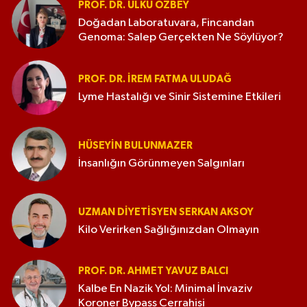
PROF. DR. ÜLKÜ ÖZBEY
Doğadan Laboratuvara, Fincandan
Genoma: Salep Gerçekten Ne Söylüyor?
PROF. DR. İREM FATMA ULUDAĞ
Lyme Hastalığı ve Sinir Sistemine Etkileri
HÜSEYIN BULUNMAZER
İnsanlığın Görünmeyen Salgınları
UZMAN DIYETISYEN SERKAN AKSOY
Kilo Verirken Sağlığınızdan Olmayın
PROF. DR. AHMET YAVUZ BALCI
Kalbe En Nazik Yol: Minimal İnvaziv
Koroner Bypass Cerrahisi