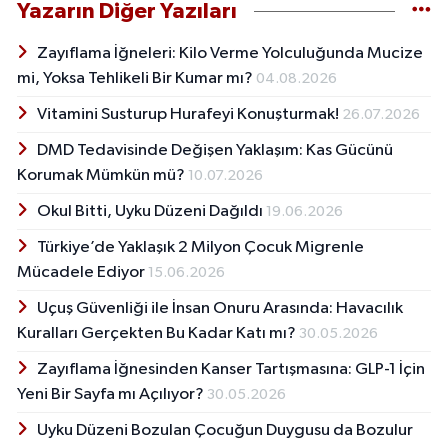
Yazarın Diğer Yazıları
Zayıflama İğneleri: Kilo Verme Yolculuğunda Mucize
mi, Yoksa Tehlikeli Bir Kumar mı?
04.08.2026
Vitamini Susturup Hurafeyi Konuşturmak!
26.07.2026
DMD Tedavisinde Değişen Yaklaşım: Kas Gücünü
Korumak Mümkün mü?
10.07.2026
Okul Bitti, Uyku Düzeni Dağıldı
19.06.2026
Türkiye’de Yaklaşık 2 Milyon Çocuk Migrenle
Mücadele Ediyor
15.06.2026
Uçuş Güvenliği ile İnsan Onuru Arasında: Havacılık
Kuralları Gerçekten Bu Kadar Katı mı?
30.05.2026
Zayıflama İğnesinden Kanser Tartışmasına: GLP-1 İçin
Yeni Bir Sayfa mı Açılıyor?
30.05.2026
Uyku Düzeni Bozulan Çocuğun Duygusu da Bozulur