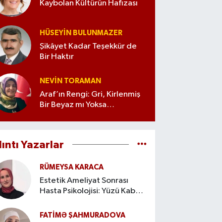
Kaybolan Kültürün Hafızası
HÜSEYIN BULUNMAZER
Şikâyet Kadar Teşekkür de
Bir Haktır
NEVIN TORAMAN
Araf’ın Rengi: Gri, Kirlenmiş
Bir Beyaz mı Yoksa
İyileşmenin Metaforu mu?
lıntı Yazarlar
RÜMEYSA KARACA
Estetik Ameliyat Sonrası
Hasta Psikolojisi: Yüzü Kabul
Etme Süreci
FATIMƏ ŞAHMURADOVA