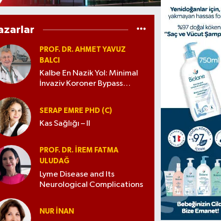
azarlar
PROF. DR. AHMET YAVUZ
BALCI
Kalbe En Nazik Yol: Minimal
İnvaziv Koroner Bypass
Cerrahisi
SERAP EMRE PHD (C)
Kas Sağlığı – II
PROF. DR. İREM FATMA
ULUDAĞ
Lyme Disease and Its
Neurological Complications
NUR İNAN