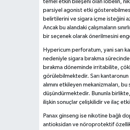
temel etkin bileşeni olan lobelin, ni
parsiyel agonist etki gösterebilmesi
belirtilerini ve sigara içme isteğini 
Ancak bu alandaki çalışmaların sınırl
bir seçenek olarak önerilmesini eng
Hypericum perforatum, yani sarı kant
nedeniyle sigara bırakma sürecinde d
bırakma döneminde irritabilite, çök
görülebilmektedir. Sarı kantaronun
alımını etkileyen mekanizmaları, bu s
düşündürmektedir. Bununla birlikte,
ilişkin sonuçlar çelişkilidir ve ilaç e
Panax ginseng ise nikotine bağlı do
antioksidan ve nöroprotektif özellikl