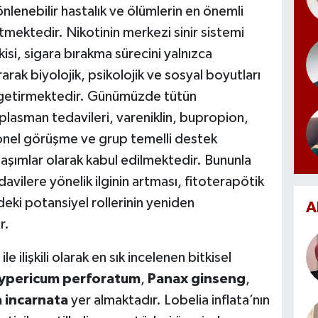
nlenebilir hastalık ve ölümlerin en önemli
mektedir. Nikotinin merkezi sinir sistemi
kisi, sigara bırakma sürecini yalnızca
arak biyolojik, psikolojik ve sosyal boyutları
ne getirmektedir. Günümüzde tütün
eplasman tedavileri, vareniklin, bupropion,
yonel görüşme ve grup temelli destek
laşımlar olarak kabul edilmektedir. Bununla
avilere yönelik ilginin artması, fitoterapötik
deki potansiyel rollerinin yeniden
A
r.
le ilişkili olarak en sık incelenen bitkisel
ypericum perforatum
,
Panax ginseng
,
a incarnata
yer almaktadır. Lobelia inflata’nın