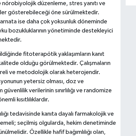
e nörobiyolojik düzenleme, stres yanıtı ve
iler gösterebileceği öne sürülmektedir.
 incarnata ise daha çok yoksunluk döneminde
yku bozukluklarının yönetiminde destekleyici
mektedir.
ldiğinde fitoterapötik yaklaşımların kanıt
kalitede olduğu görülmektedir. Çalışmaların
reli ve metodolojik olarak heterojendir.
zasyonunun yetersiz olması, doz ve
güvenlilik verilerinin sınırlılığı ve randomize
emli kısıtlılıklardır.
lığı tedavisinde kanıta dayalı farmakolojik ve
memeli; seçilmiş olgularda, hekim denetiminde
ülmelidir. Özellikle hafif bağımlılığı olan,