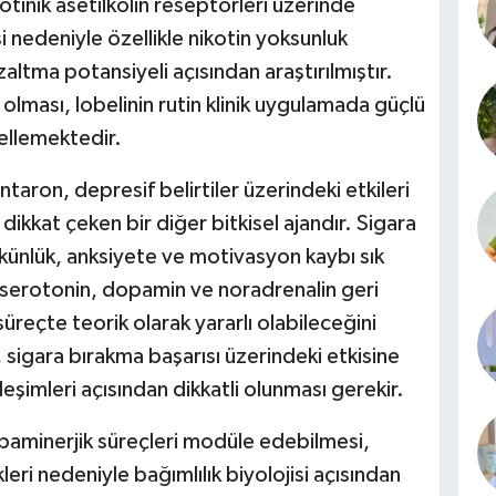
kotinik asetilkolin reseptörleri üzerinde
 nedeniyle özellikle nikotin yoksunluk
azaltma potansiyeli açısından araştırılmıştır.
ı olması, lobelinin rutin klinik uygulamada güçlü
ellemektedir.
aron, depresif belirtiler üzerindeki etkileri
ikkat çeken bir diğer bitkisel ajandır. Sigara
künlük, anksiyete ve motivasyon kaybı sık
 serotonin, dopamin ve noradrenalin geri
üreçte teorik olarak yararlı olabileceğini
 sigara bırakma başarısı üzerindeki etkisine
tkileşimleri açısından dikkatli olunması gerekir.
paminerjik süreçleri modüle edebilmesi,
eri nedeniyle bağımlılık biyolojisi açısından