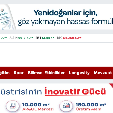
897
6618.49
13.887
64.360,53
ALTIN
BİST
BTC
ğitim
Spor
Bilimsel Etkinlikler
Longevity
Mevzuat