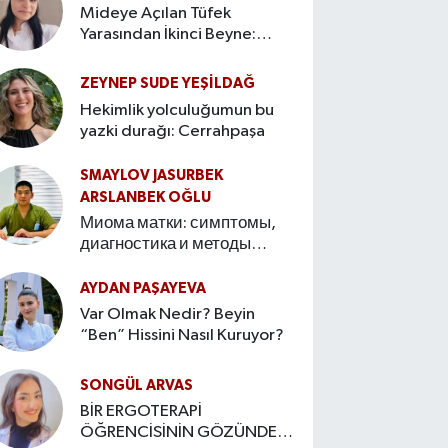
Mideye Açılan Tüfek
Yarasından İkinci Beyne:
Bağırsak–Beyin Ekseninin
Hikâyesi
ZEYNEP SUDE YEŞİLDAĞ
Hekimlik yolculuğumun bu
yazki durağı: Cerrahpaşa
SMAYLOV JASURBEK
ARSLANBEK OĞLU
Миома матки: симптомы,
диагностика и методы
лечения Введение
AYDAN PAŞAYEVA
Var Olmak Nedir? Beyin
“Ben” Hissini Nasıl Kuruyor?
SONGÜL ARVAS
BİR ERGOTERAPİ
ÖĞRENCİSİNİN GÖZÜNDEN: