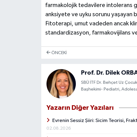
farmakolojik tedavilere intoleran
anksiyete ve uyku sorunu yaşayan bi
Fitoterapi, umut vadeden ancak klinik
standardizasyon, farmakovijilans ve
ÖNCEKI
Prof. Dr. Dilek ORB
SBÜ İTF Dr. Behçet Uz Çocuk 
Başhekimi- Pediatri, Adolesa
Yazarın Diğer Yazıları
Evrenin Sessiz Şiiri: Sicim Teorisi, Fr
02.08.2026