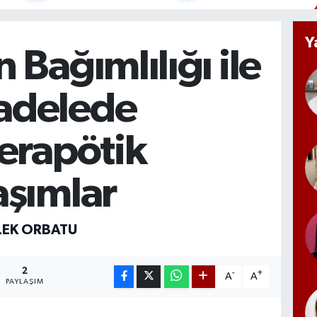
Y
 Bağımlılığı ile
adelede
terapötik
aşımlar
ILEK ORBATU
2
-
+
A
A
PAYLAŞIM