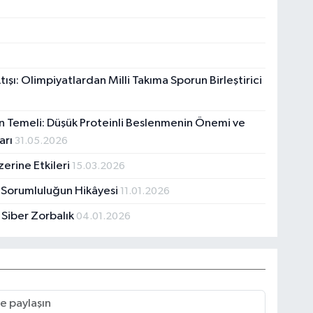
ışı: Olimpiyatlardan Milli Takıma Sporun Birleştirici
n Temeli: Düşük Proteinli Beslenmenin Önemi ve
arı
31.05.2026
erine Etkileri
15.03.2026
ir Sorumluluğun Hikâyesi
11.01.2026
e Siber Zorbalık
04.01.2026