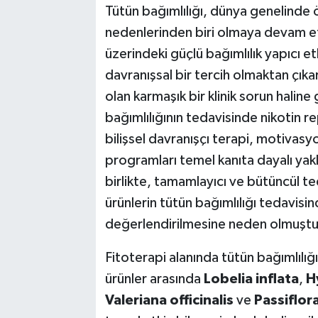
Tütün bağımlılığı, dünya genelinde ö
nedenlerinden biri olmaya devam et
üzerindeki güçlü bağımlılık yapıcı et
davranışsal bir tercih olmaktan çıkar
olan karmaşık bir klinik sorun hali
bağımlılığının tedavisinde nikotin r
bilişsel davranışçı terapi, motivas
programları temel kanıta dayalı yak
birlikte, tamamlayıcı ve bütüncül ted
ürünlerin tütün bağımlılığı tedavisin
değerlendirilmesine neden olmuştu
Fitoterapi alanında tütün bağımlılığı i
ürünler arasında
Lobelia inflata
,
H
Valeriana officinalis
ve
Passiflor