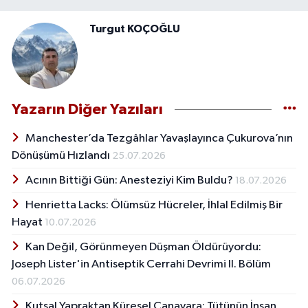
Turgut KOÇOĞLU
Yazarın Diğer Yazıları
Manchester’da Tezgâhlar Yavaşlayınca Çukurova’nın
Dönüşümü Hızlandı
25.07.2026
Acının Bittiği Gün: Anesteziyi Kim Buldu?
18.07.2026
Henrietta Lacks: Ölümsüz Hücreler, İhlal Edilmiş Bir
Hayat
10.07.2026
Kan Değil, Görünmeyen Düşman Öldürüyordu:
Joseph Lister'in Antiseptik Cerrahi Devrimi II. Bölüm
06.07.2026
Kutsal Yapraktan Küresel Canavara: Tütünün İnsan