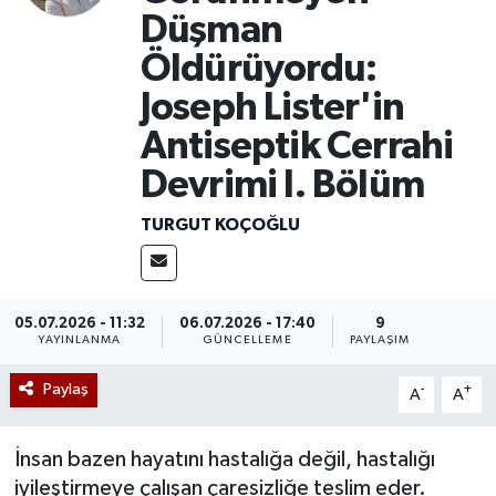
Düşman
Mevzuat
Öldürüyordu:
Joseph Lister'in
Antiseptik Cerrahi
Devrimi I. Bölüm
TURGUT KOÇOĞLU
05.07.2026 - 11:32
06.07.2026 - 17:40
9
YAYINLANMA
GÜNCELLEME
PAYLAŞIM
Paylaş
-
+
A
A
İnsan bazen hayatını hastalığa değil, hastalığı
iyileştirmeye çalışan çaresizliğe teslim eder.