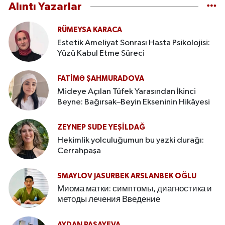
Alıntı Yazarlar
RÜMEYSA KARACA
Estetik Ameliyat Sonrası Hasta Psikolojisi:
Yüzü Kabul Etme Süreci
FATIMƏ ŞAHMURADOVA
Mideye Açılan Tüfek Yarasından İkinci
Beyne: Bağırsak–Beyin Ekseninin Hikâyesi
ZEYNEP SUDE YEŞİLDAĞ
Hekimlik yolculuğumun bu yazki durağı:
Cerrahpaşa
SMAYLOV JASURBEK ARSLANBEK OĞLU
Миома матки: симптомы, диагностика и
методы лечения Введение
AYDAN PAŞAYEVA