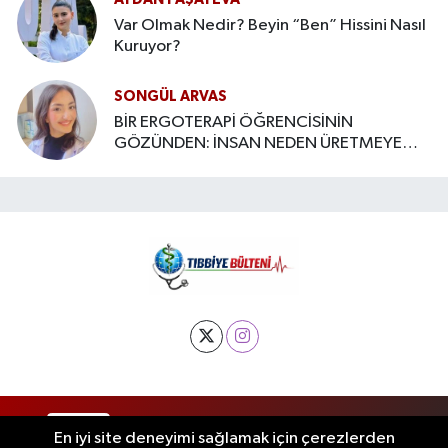
Var Olmak Nedir? Beyin “Ben” Hissini Nasıl
Kuruyor?
SONGÜL ARVAS
BİR ERGOTERAPİ ÖĞRENCİSİNİN
GÖZÜNDEN: İNSAN NEDEN ÜRETMEYE
İHTİYAÇ DUYAR?
RSS
Copyright © 2025. Her hakkı saklıdır.
En iyi site deneyimi sağlamak için çerezlerden