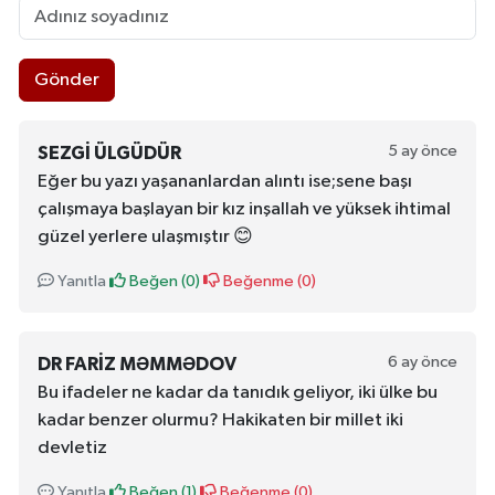
Gönder
5 ay önce
SEZGI ÜLGÜDÜR
Eğer bu yazı yaşananlardan alıntı ise;sene başı
çalışmaya başlayan bir kız inşallah ve yüksek ihtimal
güzel yerlere ulaşmıştır 😊
Yanıtla
Beğen (
0
)
Beğenme (
0
)
6 ay önce
DR FARIZ MƏMMƏDOV
Bu ifadeler ne kadar da tanıdık geliyor, iki ülke bu
kadar benzer olurmu? Hakikaten bir millet iki
devletiz
Yanıtla
Beğen (
1
)
Beğenme (
0
)