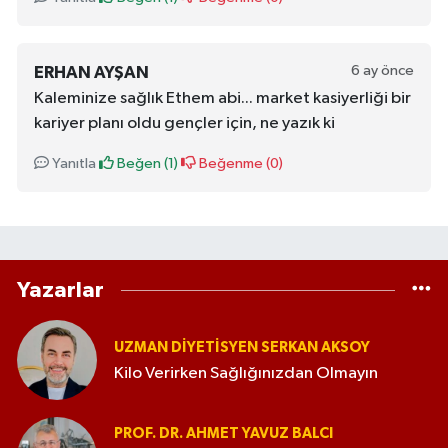
6 ay önce
ERHAN AYŞAN
Kaleminize sağlık Ethem abi... market kasiyerliği bir
kariyer planı oldu gençler için, ne yazık ki
Yanıtla
Beğen (
1
)
Beğenme (
0
)
Yazarlar
UZMAN DIYETISYEN SERKAN AKSOY
Kilo Verirken Sağlığınızdan Olmayın
PROF. DR. AHMET YAVUZ BALCI