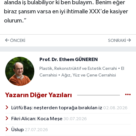
alanda iş bulabiliyor ki ben bulayım. Benim eğer
biraz şansım varsa en iyi ihtimalle XXX’de kasiyer
olurum.”
ÖNCEKI
SONRAKI
Prof. Dr. Ethem GÜNEREN
Plastik, Rekonstrüktif ve Estetik Cerrahi • El
Cerrahisi • Ağız, Yüz ve Çene Cerrahisi
Yazarın Diğer Yazıları
Lütfü Baş: neşterden toprağa bırakılan iz
02.08.2026
Fikri Alican: Koca Meşe
30.07.2026
Üslup
27.07.2026