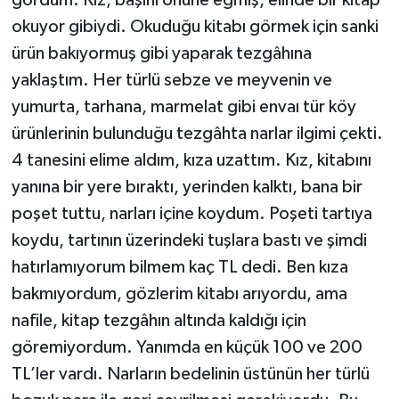
gördüm. Kız, başını önüne eğmiş, elinde bir kitap
okuyor gibiydi. Okuduğu kitabı görmek için sanki
ürün bakıyormuş gibi yaparak tezgâhına
yaklaştım. Her türlü sebze ve meyvenin ve
yumurta, tarhana, marmelat gibi envaı tür köy
ürünlerinin bulunduğu tezgâhta narlar ilgimi çekti.
4 tanesini elime aldım, kıza uzattım. Kız, kitabını
yanına bir yere bıraktı, yerinden kalktı, bana bir
poşet tuttu, narları içine koydum. Poşeti tartıya
koydu, tartının üzerindeki tuşlara bastı ve şimdi
hatırlamıyorum bilmem kaç TL dedi. Ben kıza
bakmıyordum, gözlerim kitabı arıyordu, ama
nafile, kitap tezgâhın altında kaldığı için
göremiyordum. Yanımda en küçük 100 ve 200
TL’ler vardı. Narların bedelinin üstünün her türlü