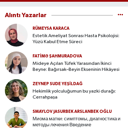
Alıntı Yazarlar
RÜMEYSA KARACA
Estetik Ameliyat Sonrası Hasta Psikolojisi:
Yüzü Kabul Etme Süreci
FATIMƏ ŞAHMURADOVA
Mideye Açılan Tüfek Yarasından İkinci
Beyne: Bağırsak–Beyin Ekseninin Hikâyesi
ZEYNEP SUDE YEŞİLDAĞ
Hekimlik yolculuğumun bu yazki durağı:
Cerrahpaşa
SMAYLOV JASURBEK ARSLANBEK OĞLU
Миома матки: симптомы, диагностика и
методы лечения Введение