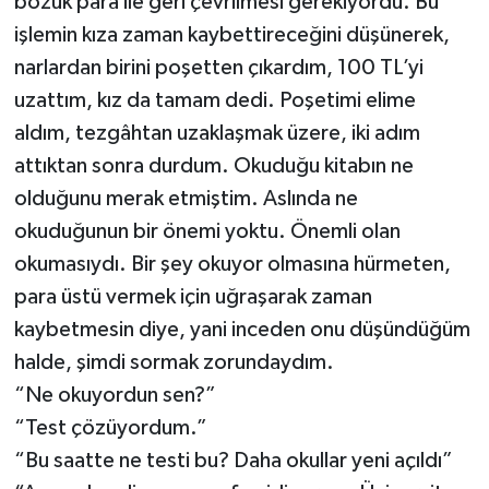
bozuk para ile geri çevrilmesi gerekiyordu. Bu
işlemin kıza zaman kaybettireceğini düşünerek,
narlardan birini poşetten çıkardım, 100 TL’yi
uzattım, kız da tamam dedi. Poşetimi elime
aldım, tezgâhtan uzaklaşmak üzere, iki adım
attıktan sonra durdum. Okuduğu kitabın ne
olduğunu merak etmiştim. Aslında ne
okuduğunun bir önemi yoktu. Önemli olan
okumasıydı. Bir şey okuyor olmasına hürmeten,
para üstü vermek için uğraşarak zaman
kaybetmesin diye, yani inceden onu düşündüğüm
halde, şimdi sormak zorundaydım.
“Ne okuyordun sen?”
“Test çözüyordum.”
“Bu saatte ne testi bu? Daha okullar yeni açıldı”