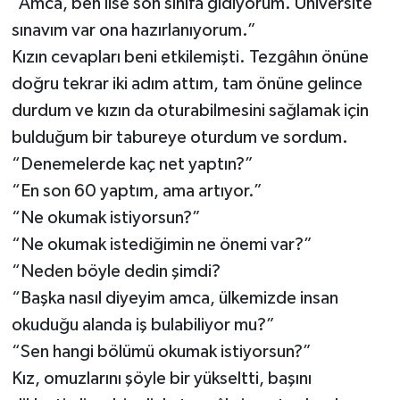
“Amca, ben lise son sınıfa gidiyorum. Üniversite
sınavım var ona hazırlanıyorum.”
Kızın cevapları beni etkilemişti. Tezgâhın önüne
doğru tekrar iki adım attım, tam önüne gelince
durdum ve kızın da oturabilmesini sağlamak için
bulduğum bir tabureye oturdum ve sordum.
“Denemelerde kaç net yaptın?”
“En son 60 yaptım, ama artıyor.”
“Ne okumak istiyorsun?”
“Ne okumak istediğimin ne önemi var?”
“Neden böyle dedin şimdi?
“Başka nasıl diyeyim amca, ülkemizde insan
okuduğu alanda iş bulabiliyor mu?”
“Sen hangi bölümü okumak istiyorsun?”
Kız, omuzlarını şöyle bir yükseltti, başını