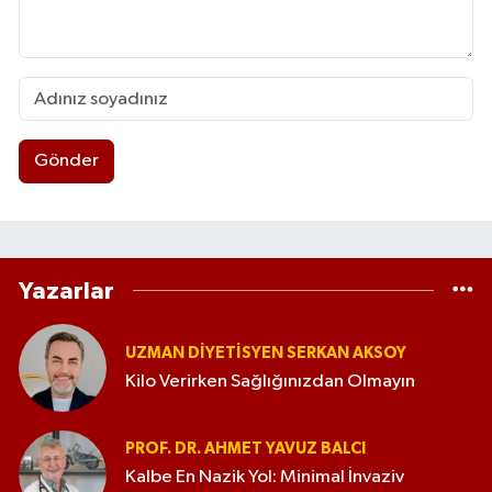
özellikle pediatrik hipertansiyon, üriner sistem
enfeksiyonları, vezikoüreteral reflü, antenatal
hidronefroz, nörojenik mesane, kronik böbrek
hastalığı, böbrek nakli ve nadir böbrek
hastalıkları üzerine yoğunlaşmaktadır. Prof. Dr.
Alaygut, ulusal ve uluslararası yayınevleri
Gönder
tarafından yayımlanan çok sayıda kitapta
bölüm yazarı olarak görev almış, çocuk
nefrolojisi alanında kitap editörlüğü yapmıştır.
Bugüne kadar ondan fazla çocuk sağlığı ve
çocuk nefrolojisi uzmanlık tezine danışmanlık
Yazarlar
yapmış; çok sayıda araştırmacı, uzman ve yan
dal uzmanının yetişmesine katkıda
bulunmuştur. Akademik faaliyetleri
UZMAN DIYETISYEN SERKAN AKSOY
kapsamında çok sayıda ulusal ve uluslararası
Kilo Verirken Sağlığınızdan Olmayın
bilimsel dergide hakemlik yapmakta; bilimsel
değerlendirme süreçlerinde aktif rol
almaktadır. Türkiye Sağlık Enstitüleri Başkanlığı
PROF. DR. AHMET YAVUZ BALCI
(TÜSEB) bünyesinde proje panelisti ve
Kalbe En Nazik Yol: Minimal İnvaziv
moderatörü olarak görev almakta, sağlık