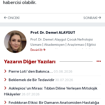
habercisi olabilir.
ÖNCEKI
SONRAKI
Prof. Dr. Demet ALAYGUT
Prof. Dr. Demet Alaygut Çocuk Nefrolojisi
Uzmanı | Akademisyen | Araştırmacı | Eğitici
Prof. Dr. Demet Alaygut, çocuk nefrolojisi
Devam Et
alanında çalışan akademisyen, araştırmacı ve
eğitimcidir. Sağlık Bilimleri Üniversitesi
Yazarın Diğer Yazıları
Hamidiye Tıp Fakültesi Prof. Dr. Cemil
Taşcıoğlu Şehir Hastanesi Çocuk Nefrolojisi
Pierre Loti'den Bakınca…
05.08.2026
Kliniği Eğitim Sorumlusu ve İdari Sorumlusu
Beklemek de Bir Tedavidir
30.07.2026
olarak görev yapmakta olup çocukluk çağı
böbrek hastalıkları, çocukluk çağı
Asklepios'un Mirası: Tıbbın Diline Yerleşen Mitolojik
hipertansiyonu, kronik böbrek hastalığı, üriner
Hikâyeler
26.07.2026
sistem enfeksiyonları, konjenital böbrek ve
üriner sistem anomalileri, böbrek nakli ve
Fındıkkıran Etkisi: Bir Damarın Anatomiden Hastalığa