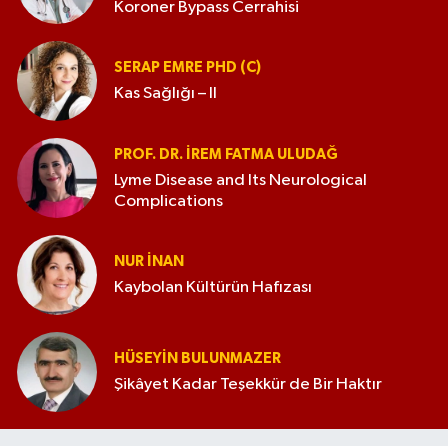
Koroner Bypass Cerrahisi
araştırmalarının değerlendirilmesi ve
yönlendirilmesine katkı sunmaktadır. Ayrıca
ulusal ve uluslararası çocuk sağlığı, çocuk
SERAP EMRE PHD (C)
nefrolojisi ve ilgili bilimsel derneklerin aktif
Kas Sağlığı – II
üyesi olup bilimsel toplantılarda konuşmacı,
oturum başkanı, panelist ve eğitici olarak yer
almaktadır. Bilimsel araştırmaların yanı sıra
PROF. DR. İREM FATMA ULUDAĞ
genç hekimlerin ve araştırmacıların
Lyme Disease and Its Neurological
yetiştirilmesine özel önem veren Prof. Dr.
Complications
Alaygut, kanıta dayalı tıp anlayışını klinik
uygulamalarla birleştiren yaklaşımıyla çocuk
nefrolojisi alanında akademik ve klinik
NUR İNAN
çalışmalarını sürdürmektedir.
Kaybolan Kültürün Hafızası
HÜSEYIN BULUNMAZER
Şikâyet Kadar Teşekkür de Bir Haktır