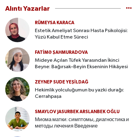
Alıntı Yazarlar
RÜMEYSA KARACA
Estetik Ameliyat Sonrası Hasta Psikolojisi:
Yüzü Kabul Etme Süreci
FATIMƏ ŞAHMURADOVA
Mideye Açılan Tüfek Yarasından İkinci
Beyne: Bağırsak–Beyin Ekseninin Hikâyesi
ZEYNEP SUDE YEŞİLDAĞ
Hekimlik yolculuğumun bu yazki durağı:
Cerrahpaşa
SMAYLOV JASURBEK ARSLANBEK OĞLU
Миома матки: симптомы, диагностика и
методы лечения Введение