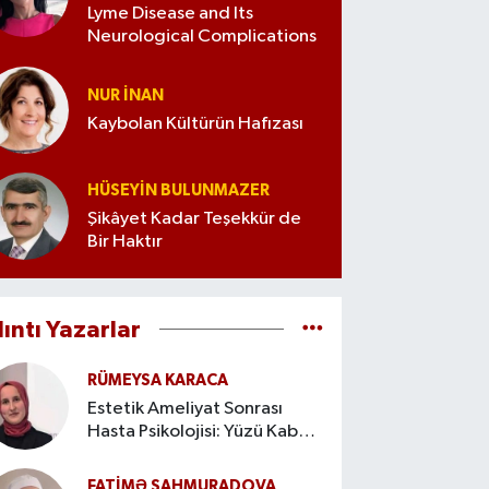
Lyme Disease and Its
Neurological Complications
NUR İNAN
Kaybolan Kültürün Hafızası
HÜSEYIN BULUNMAZER
Şikâyet Kadar Teşekkür de
Bir Haktır
lıntı Yazarlar
RÜMEYSA KARACA
Estetik Ameliyat Sonrası
Hasta Psikolojisi: Yüzü Kabul
Etme Süreci
FATIMƏ ŞAHMURADOVA