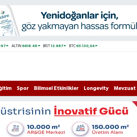
897
6618.49
13.887
65.130,04
ALTIN
BİST
BTC
ğitim
Spor
Bilimsel Etkinlikler
Longevity
Mevzuat