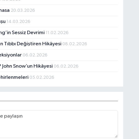
lmasa
20.03.2026
ruşu
14.03.2026
ng’in Sessiz Devrimi
11.02.2026
n Tıbbı Değiştiren Hikâyesi
08.02.2026
eksiyonlar
06.02.2026
u? John Snow’un Hikâyesi
06.02.2026
ehirlenmeleri
05.02.2026