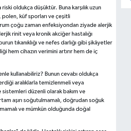
a riski oldukça düşüktür. Buna karşılık uzun
polen, küf sporları ve çeşitli
durum çoğu zaman enfeksiyondan ziyade alerjik
lerjik rinit veya kronik akciğer hastalığı
urun tıkanıklığı ve nefes darlığı gibi şikâyetler
zliği hem cihazın verimini artırır hem de iç
enle kullanabiliriz? Bunun cevabı oldukça
önerdiği aralıklarla temizlenmeli veya
e sistemleri düzenli olarak bakım ve
Ortam aşırı soğutulmamalı, doğrudan soğuk
lınmamalı ve mümkün olduğunda doğal