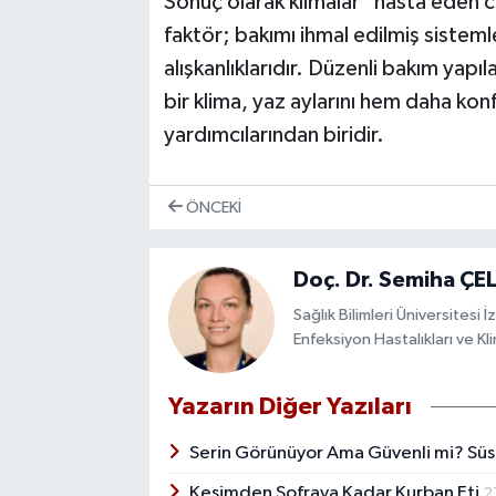
Sonuç olarak klimalar "hasta eden cih
faktör; bakımı ihmal edilmiş sistemler,
alışkanlıklarıdır. Düzenli bakım yapıl
bir klima, yaz aylarını hem daha kon
yardımcılarından biridir.
ÖNCEKI
Doç. Dr. Semiha ÇEL
Sağlık Bilimleri Üniversitesi
Enfeksiyon Hastalıkları ve Kli
Yazarın Diğer Yazıları
Serin Görünüyor Ama Güvenli mi? Süs
Kesimden Sofraya Kadar Kurban Eti
2