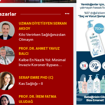
azarlar
UZMAN DIYETISYEN SERKAN
AKSOY
Kilo Verirken Sağlığınızdan
Olmayın
PROF. DR. AHMET YAVUZ
BALCI
Kalbe En Nazik Yol: Minimal
İnvaziv Koroner Bypass
Cerrahisi
SERAP EMRE PHD (C)
Kas Sağlığı – II
PROF. DR. İREM FATMA
ULUDAĞ