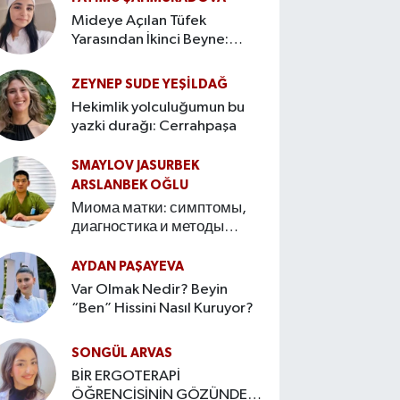
Mideye Açılan Tüfek
Yarasından İkinci Beyne:
Bağırsak–Beyin Ekseninin
Hikâyesi
ZEYNEP SUDE YEŞİLDAĞ
Hekimlik yolculuğumun bu
yazki durağı: Cerrahpaşa
SMAYLOV JASURBEK
ARSLANBEK OĞLU
Миома матки: симптомы,
диагностика и методы
лечения Введение
AYDAN PAŞAYEVA
Var Olmak Nedir? Beyin
“Ben” Hissini Nasıl Kuruyor?
SONGÜL ARVAS
BİR ERGOTERAPİ
ÖĞRENCİSİNİN GÖZÜNDEN: