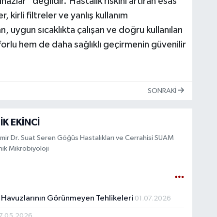
azlar" değildir. Hastalık riskini artıran esas
 kirli filtreler ve yanlış kullanım
an, uygun sıcaklıkta çalışan ve doğru kullanılan
forlu hem de daha sağlıklı geçirmenin güvenilir
SONRAKI
İK EKİNCİ
 İzmir Dr. Suat Seren Göğüs Hastalıkları ve Cerrahisi SUAM
nik Mikrobiyoloji
 Havuzlarının Görünmeyen Tehlikeleri
01.07.2026
7.05.2026