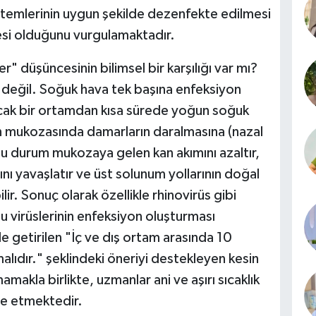
istemlerinin uygun şekilde dezenfekte edilmesi
si olduğunu vurgulamaktadır.
" düşüncesinin bilimsel bir karşılığı var mı?
değil. Soğuk hava tek başına enfeksiyon
sıcak bir ortamdan kısa sürede yoğun soğuk
n mukozasında damarların daralmasına (nazal
Bu durum mukozaya gelen kan akımını azaltır,
 yavaşlatır ve üst solunum yollarının doğal
lir. Sonuç olarak özellikle rhinovirüs gibi
 virüslerinin enfeksiyon oluşturması
ile getirilen "İç ve dış ortam arasında 10
alıdır." şeklindeki öneriyi destekleyen kesin
kla birlikte, uzmanlar ani ve aşırı sıcaklık
ye etmektedir.