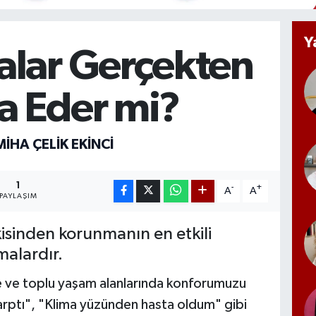
Y
alar Gerçekten
a Eder mi?
MIHA ÇELİK EKİNCİ
1
-
+
A
A
PAYLAŞIM
kisinden korunmanın en etkili
malardır.
de ve toplu yaşam alanlarında konforumuzu
a çarptı", "Klima yüzünden hasta oldum" gibi