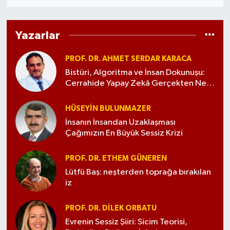
Yazarlar
PROF. DR. AHMET SERDAR KARACA
Bistüri, Algoritma ve İnsan Dokunuşu:
Cerrahide Yapay Zekâ Gerçekten Ne
Anlama Geliyor?
HÜSEYIN BULUNMAZER
İnsanın İnsandan Uzaklaşması
Çağımızın En Büyük Sessiz Krizi
PROF. DR. ETHEM GÜNEREN
Lütfü Baş: neşterden toprağa bırakılan
iz
PROF. DR. DILEK ORBATU
Evrenin Sessiz Şiiri: Sicim Teorisi,