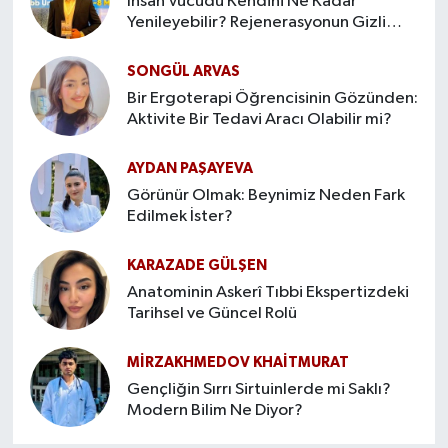
İnsan Vücudu Kendini Ne Kadar
Yenileyebilir? Rejenerasyonun Gizli
Sınırları
SONGÜL ARVAS
Bir Ergoterapi Öğrencisinin Gözünden:
Aktivite Bir Tedavi Aracı Olabilir mi?
AYDAN PAŞAYEVA
Görünür Olmak: Beynimiz Neden Fark
Edilmek İster?
KARAZADE GÜLŞEN
Anatominin Askerî Tıbbi Ekspertizdeki
Tarihsel ve Güncel Rolü
MIRZAKHMEDOV KHAİTMURAT
Gençliğin Sırrı Sirtuinlerde mi Saklı?
Modern Bilim Ne Diyor?