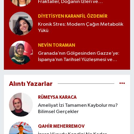
Fraktaller, Doğanın İzleri ve
Matematiğin Büyüsü
DIYETISYEN KARANFIL ÖZDEMİR
Kronik Stres: Modern Çağın Metabolik
Yükü
NEVIN TORAMAN
Granada’nın Gölgesinden Gazze’ye:
İspanya’nın Tarihsel Yüzleşmesi ve
Filistin Duruşu
Alıntı Yazarlar
RÜMEYSA KARACA
Ameliyat İzi Tamamen Kaybolur mu?
Bilimsel Gerçekler
QAHIR MEHERREMOV