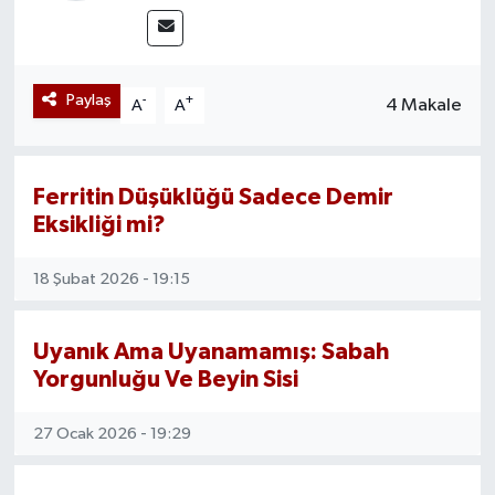
Yazarlar
Paylaş
-
+
4 Makale
A
A
Ferritin Düşüklüğü Sadece Demir
Eksikliği mi?
18 Şubat 2026 - 19:15
Uyanık Ama Uyanamamış: Sabah
Yorgunluğu Ve Beyin Sisi
27 Ocak 2026 - 19:29