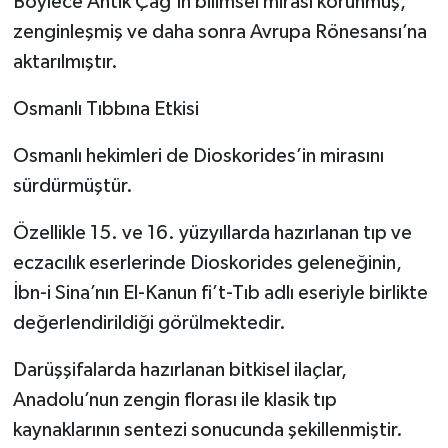
Böylece Antik Çağ’ın bilimsel mirası korunmuş,
zenginleşmiş ve daha sonra Avrupa Rönesansı’na
aktarılmıştır.
Osmanlı Tıbbına Etkisi
Osmanlı hekimleri de Dioskorides’in mirasını
sürdürmüştür.
Özellikle 15. ve 16. yüzyıllarda hazırlanan tıp ve
eczacılık eserlerinde Dioskorides geleneğinin,
İbn-i Sina’nın El-Kanun fi’t-Tıb adlı eseriyle birlikte
değerlendirildiği görülmektedir.
Darüşşifalarda hazırlanan bitkisel ilaçlar,
Anadolu’nun zengin florası ile klasik tıp
kaynaklarının sentezi sonucunda şekillenmiştir.