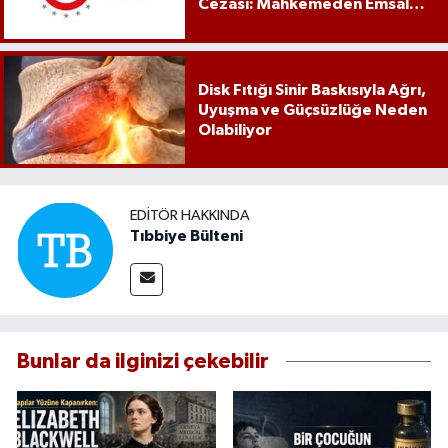
Cezası: Mahkemeden Emsal
Karar
Disk Fıtığı Sinir Baskısıyla Ağrı,
Uyuşma ve Güçsüzlüğe Neden
Olabiliyor
EDITÖR HAKKINDA
Tıbbiye Bülteni
Bunlar da ilginizi çekebilir