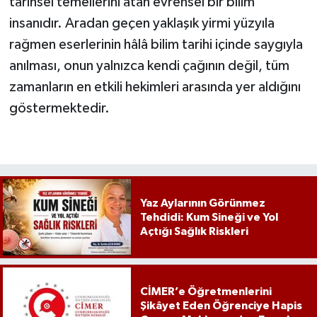
tarihsel temellerini atan evrensel bir bilim
insanıdır. Aradan geçen yaklaşık yirmi yüzyıla
rağmen eserlerinin hâlâ bilim tarihi içinde saygıyla
anılması, onun yalnızca kendi çağının değil, tüm
zamanların en etkili hekimleri arasında yer aldığını
göstermektedir.
Yaz Aylarının Görünmez
Tehdidi: Kum Sineği ve Yol
Açtığı Sağlık Riskleri
CİMER’e Öğretmenlerini
Şikâyet Eden Öğrenciye Hapis