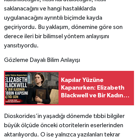
saklanacağını ve hangi hastalıklarda
uygulanacağını ayrıntılı biçimde kayda
geçiriyordu. Bu yaklaşım, dönemine göre son
derece ileri bir bilimsel yöntem anlayışını
yansıtıyordu.
Gözleme Dayalı Bilim Anlayışı
Kapılar Yüzüne
Kapanırken: Elizabeth
Blackwell ve Bir Kadının
Tıbbın Kapısını Açtığı
Gün
Dioskorides’in yaşadığı dönemde tıbbi bilgiler
büyük ölçüde önceki otoritelerin eserlerinden
aktarılıyordu. O ise yalnızca yazılanları tekrar