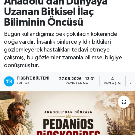
Anadolu’dan Dünyaya
Uzanan Bitkisel İlaç
Mevzuat
Biliminin Öncüsü
Bugün kullandığımız pek çok ilacın kökeninde
doğa vardır. İnsanlık binlerce yıldır bitkileri
gözlemleyerek hastalıkları tedavi etmeye
çalışmış, bu gözlemler zamanla bilimsel bilgiye
dönüşmüştür.
TIBBIYE BÜLTENI
27.06.2026 - 13:31
4
EDITÖR
YAYINLANMA
PAYLAŞIM
OK