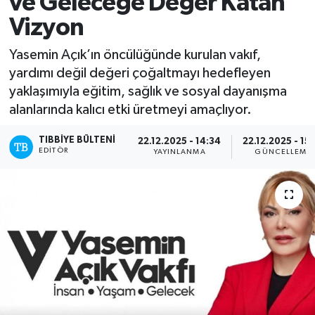
ve Geleceğe Değer Katan
Vizyon
Mevzuat
Yasemin Açık’ın öncülüğünde kurulan vakıf,
yardımı değil değeri çoğaltmayı hedefleyen
yaklaşımıyla eğitim, sağlık ve sosyal dayanışma
alanlarında kalıcı etki üretmeyi amaçlıyor.
TIBBIYE BÜLTENI
22.12.2025 - 14:34
22.12.2025 - 15:
EDITÖR
YAYINLANMA
GÜNCELLEME