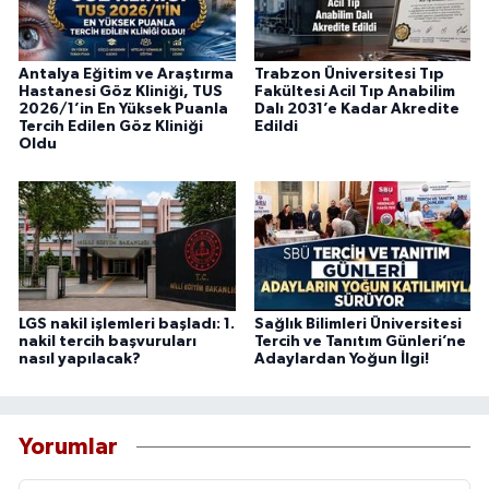
Antalya Eğitim ve Araştırma
Trabzon Üniversitesi Tıp
Hastanesi Göz Kliniği, TUS
Fakültesi Acil Tıp Anabilim
2026/1’in En Yüksek Puanla
Dalı 2031’e Kadar Akredite
Tercih Edilen Göz Kliniği
Edildi
Oldu
LGS nakil işlemleri başladı: 1.
Sağlık Bilimleri Üniversitesi
nakil tercih başvuruları
Tercih ve Tanıtım Günleri’ne
nasıl yapılacak?
Adaylardan Yoğun İlgi!
Yorumlar