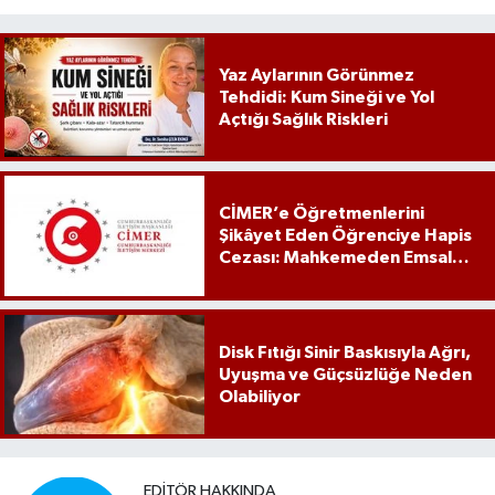
Yaz Aylarının Görünmez
Tehdidi: Kum Sineği ve Yol
Açtığı Sağlık Riskleri
CİMER’e Öğretmenlerini
Şikâyet Eden Öğrenciye Hapis
Cezası: Mahkemeden Emsal
Karar
Disk Fıtığı Sinir Baskısıyla Ağrı,
Uyuşma ve Güçsüzlüğe Neden
Olabiliyor
EDITÖR HAKKINDA