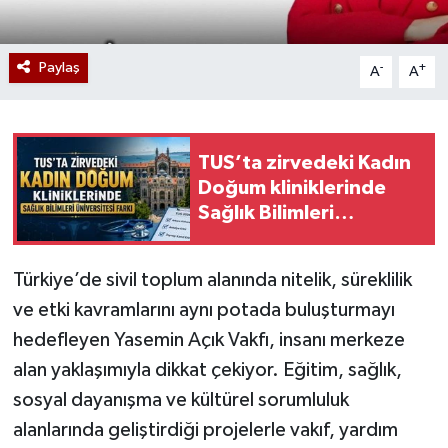
Paylaş
-
+
A
A
TUS’ta zirvedeki Kadın
Doğum kliniklerinde
Sağlık Bilimleri
Üniversitesi farkı
Türkiye’de sivil toplum alanında nitelik, süreklilik
ve etki kavramlarını aynı potada buluşturmayı
hedefleyen Yasemin Açık Vakfı, insanı merkeze
alan yaklaşımıyla dikkat çekiyor. Eğitim, sağlık,
sosyal dayanışma ve kültürel sorumluluk
alanlarında geliştirdiği projelerle vakıf, yardım