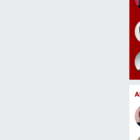
Spor Öğretmeni
a Millî Eğitim Bakanlığına bağlı devlet okullarında görev
rları organizasyonları, turnuvalar ve sportif faaliyetlerin
tülmesinde aktif rol almıştır.
ler
Yüzme Hakemi
kemi
mi
arışları Hakemi
 ve etkinlik yönetimi
iderlik
A
nasyon
e uygulama