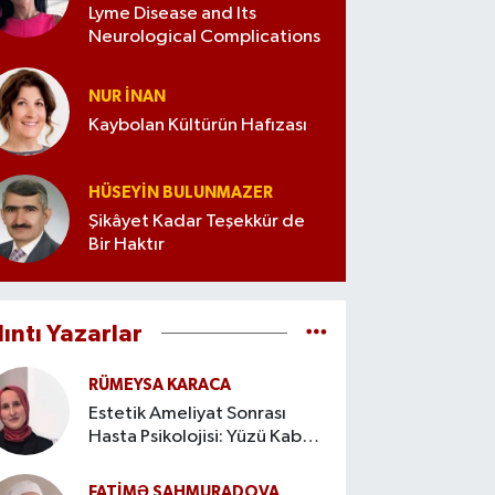
Lyme Disease and Its
Neurological Complications
NUR İNAN
Kaybolan Kültürün Hafızası
HÜSEYIN BULUNMAZER
Şikâyet Kadar Teşekkür de
Bir Haktır
lıntı Yazarlar
RÜMEYSA KARACA
Estetik Ameliyat Sonrası
Hasta Psikolojisi: Yüzü Kabul
Etme Süreci
FATIMƏ ŞAHMURADOVA