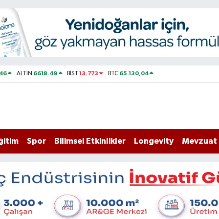
46
6618.49
13.773
65.130,04
ALTIN
BİST
BTC
ğitim
Spor
Bilimsel Etkinlikler
Longevity
Mevzuat