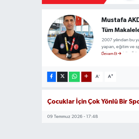
Mevzuat
Mustafa A
Tüm Makalele
2007 yılından bu ya
yapan, eğitim ve s
Öğretmenidir. Öğre
Devam Et
düzeyde hakemlik v
Spor organizasyonla
liderlik, disiplin,
-
+
A
A
sahiptir. Sporun eği
öğrencilerin fiziks
amaçlamaktadır.
Çocuklar İçin Çok Yönlü Bir S
Eğitim
Anadolu Üniversite
Beden Eğitimi ve 
09 Temmuz 2026 - 17:48
Mezuniyet: 2004
Mesleki Deneyim
Millî Eğitim Bakanlı