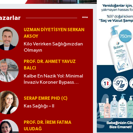
azarlar
UZMAN DIYETISYEN SERKAN
AKSOY
Kilo Verirken Sağlığınızdan
Olmayın
PROF. DR. AHMET YAVUZ
BALCI
Kalbe En Nazik Yol: Minimal
İnvaziv Koroner Bypass
Cerrahisi
SERAP EMRE PHD (C)
Kas Sağlığı – II
PROF. DR. İREM FATMA
ULUDAĞ