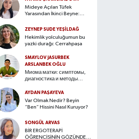
Mideye Açılan Tüfek
Yarasından İkinci Beyne:
Bağırsak–Beyin Ekseninin
Hikâyesi
ZEYNEP SUDE YEŞİLDAĞ
Hekimlik yolculuğumun bu
yazki durağı: Cerrahpaşa
SMAYLOV JASURBEK
ARSLANBEK OĞLU
Миома матки: симптомы,
диагностика и методы
лечения Введение
AYDAN PAŞAYEVA
Var Olmak Nedir? Beyin
“Ben” Hissini Nasıl Kuruyor?
SONGÜL ARVAS
BİR ERGOTERAPİ
ÖĞRENCİSİNİN GÖZÜNDEN: