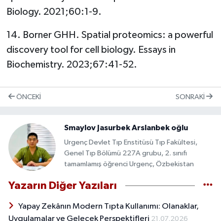
Biology. 2021;60:1-9.
14. Borner GHH. Spatial proteomics: a powerful
discovery tool for cell biology. Essays in
Biochemistry. 2023;67:41-52.
ÖNCEKI
SONRAKI
Smaylov Jasurbek Arslanbek oğlu
Urgenç Devlet Tıp Enstitüsü Tıp Fakültesi,
Genel Tıp Bölümü 227A grubu, 2. sınıfı
tamamlamış öğrenci Urgenç, Özbekistan
Yazarın Diğer Yazıları
Yapay Zekânın Modern Tıpta Kullanımı: Olanaklar,
Uygulamalar ve Gelecek Perspektifleri
21.07.2026