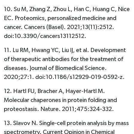
10. Su M, Zhang Z, Zhou L, Han C, Huang C, Nice
EC. Proteomics, personalized medicine and
cancer. Cancers (Basel). 2021;13(11):2512.
doi:10.3390/cancers13112512.
11. Lu RM, Hwang YC, Liu IJ, et al. Development
of therapeutic antibodies for the treatment of
diseases. Journal of Biomedical Science.
2020;27:1. doi:10.1186/s12929-019-0592-z.
12. Hartl FU, Bracher A, Hayer-Hartl M.
Molecular chaperones in protein folding and
proteostasis. Nature. 2011;475:324-332.
13. Slavov N. Single-cell protein analysis by mass
spectrometry. Current Opinion in Chemical