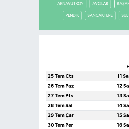
ARNAVUTKOY
AVCILAR
BAŞAK
PENDİK
SANCAKTEPE
SUL
25 Tem Cts
11 S
26 Tem Paz
12 S
27 Tem Pts
13 S
28 Tem Sal
14 S
29 Tem Çar
15 S
30 Tem Per
16 S