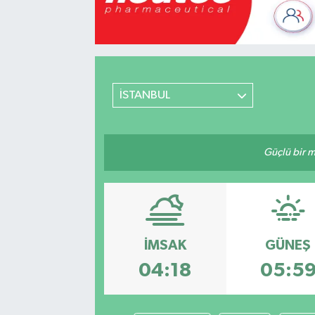
Mevzuat
İSTANBUL
Güçlü bir mü
İMSAK
GÜNEŞ
04:18
05:5