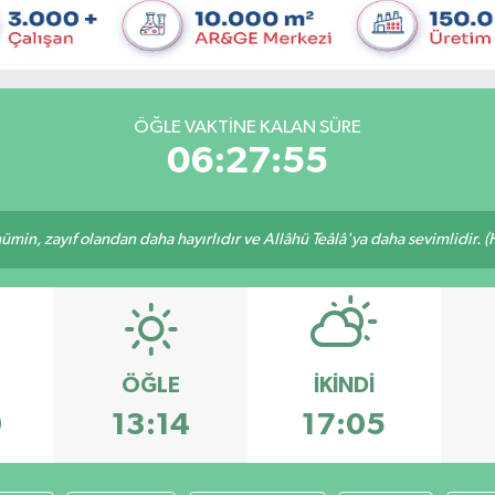
ÖĞLE VAKTINE KALAN SÜRE
06:27:55
min, zayıf olandan daha hayırlıdır ve Allâhü Teâlâ'ya daha sevimlidir. (H
ÖĞLE
İKINDI
9
13:14
17:05