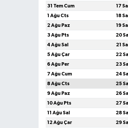
31 Tem Cum
17 S
1 Ağu Cts
18 S
2 Ağu Paz
19 S
3 Ağu Pts
20 S
4 Ağu Sal
21 S
5 Ağu Çar
22 S
6 Ağu Per
23 S
7 Ağu Cum
24 S
8 Ağu Cts
25 S
9 Ağu Paz
26 S
10 Ağu Pts
27 S
11 Ağu Sal
28 S
12 Ağu Çar
29 S