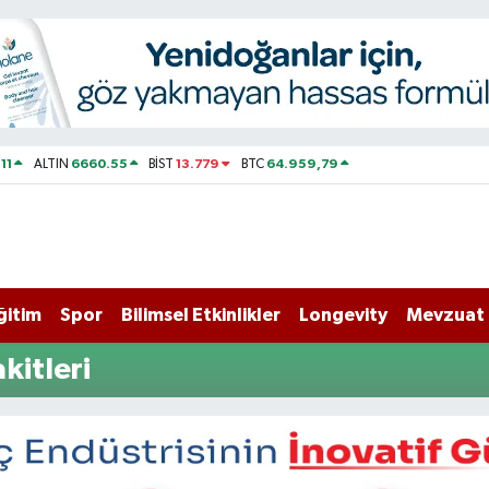
11
6660.55
13.779
64.959,79
ALTIN
BİST
BTC
ğitim
Spor
Bilimsel Etkinlikler
Longevity
Mevzuat
kitleri