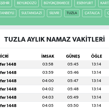
ŞEHİR
BEYLİKDÜZÜ
BÜYÜKÇEKMECE
ESENYURT
KART
TANBEYLİ
SULTANGAZİ
SİLİVRİ
TUZLA
ÇATALCA
TUZLA AYLIK NAMAZ VAKITLERI
HİCRİ
İMSAK
GÜNEŞ
ÖĞLE
afer 1448
03:58
05:45
13:14
afer 1448
03:59
05:46
13:14
afer 1448
04:00
05:47
13:14
afer 1448
04:02
05:48
13:14
afer 1448
04:03
05:49
13:14
afer 1448
04:05
05:50
13:14