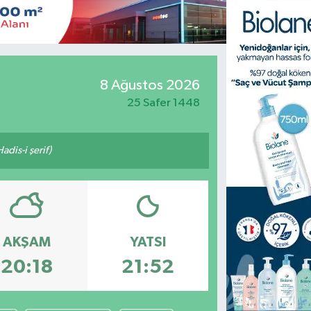
8 Ağustos 2026
25 Safer 1448
adis-i şerif)
AKŞAM
YATSI
20:18
21:52