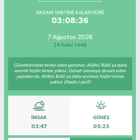
Mevzuat
AKŞAM VAKTINE KALAN SÜRE
03:08:36
7 Ağustos 2026
24 Safer 1448
Günahlarından tevbe eden gençten, Allâhü Teâlâ'ya daha
sevimli hiçbir kimse yoktur. Günah işlemeye devam eden
yaşlıdan da, Allâhü Teâlâ'ya daha sevimsiz hiçbir kimse
yoktur. (Hadis-i şerif)
İMSAK
GÜNEŞ
03:47
05:23