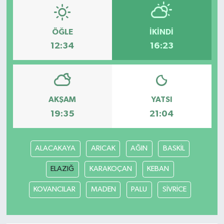
ÖĞLE
İKINDI
12:34
16:23
AKŞAM
YATSI
19:35
21:04
ALACAKAYA
ARICAK
AĞIN
BASKİL
ELAZIĞ
KARAKOÇAN
KEBAN
KOVANCILAR
MADEN
PALU
SİVRİCE