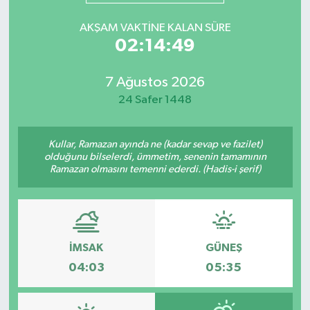
Mevzuat
AKŞAM VAKTINE KALAN SÜRE
02:14:49
7 Ağustos 2026
24 Safer 1448
Kullar, Ramazan ayında ne (kadar sevap ve fazilet)
olduğunu bilselerdi, ümmetim, senenin tamamının
Ramazan olmasını temenni ederdi. (Hadis-i şerif)
İMSAK
GÜNEŞ
04:03
05:35