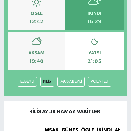
ÖĞLE
İKINDI
12:42
16:29
AKŞAM
YATSI
19:40
21:05
ELBEYLİ
KİLİS
MUSABEYLİ
POLATELİ
KİLİS AYLIK NAMAZ VAKITLERI
İMSAK
GÜNEŞ
ÖĞLE
İKINDI
AKŞA