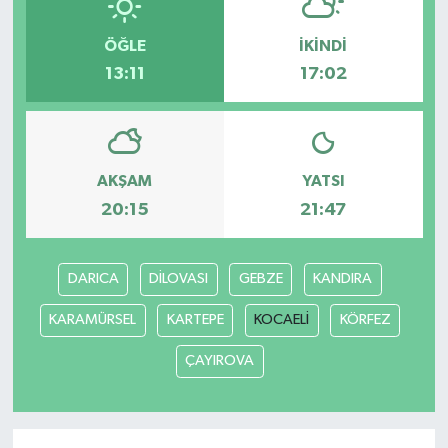
ÖĞLE
İKINDI
13:11
17:02
AKŞAM
YATSI
20:15
21:47
DARICA
DİLOVASI
GEBZE
KANDIRA
KARAMÜRSEL
KARTEPE
KOCAELİ
KÖRFEZ
ÇAYIROVA