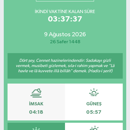
Mevzuat
İKINDI VAKTINE KALAN SÜRE
03:37:37
9 Ağustos 2026
26 Safer 1448
Dört şey, Cennet hazinelerindendir: Sadakayı gizli
vermek, musibeti gizlemek, sıla-i rahim yapmak ve "Lâ
havle ve lâ kuvvete illâ billâh" demek. (Hadis-i şerif)
İMSAK
GÜNEŞ
04:18
05:57