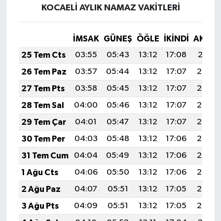
KOCAELİ AYLIK NAMAZ VAKITLERI
İMSAK
GÜNEŞ
ÖĞLE
İKINDI
AKŞA
25 Tem Cts
03:55
05:43
13:12
17:08
20:31
26 Tem Paz
03:57
05:44
13:12
17:07
20:30
27 Tem Pts
03:58
05:45
13:12
17:07
20:29
28 Tem Sal
04:00
05:46
13:12
17:07
20:28
29 Tem Çar
04:01
05:47
13:12
17:07
20:27
30 Tem Per
04:03
05:48
13:12
17:06
20:26
31 Tem Cum
04:04
05:49
13:12
17:06
20:25
1 Ağu Cts
04:06
05:50
13:12
17:06
20:24
2 Ağu Paz
04:07
05:51
13:12
17:05
20:23
3 Ağu Pts
04:09
05:51
13:12
17:05
20:22