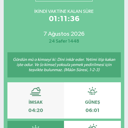
İKINDI VAKTINE KALAN SÜRE
01:11:36
7 Ağustos 2026
24 Safer 1448
Gördün mü o kimseyi ki: Dini inkâr eder. Yetimi itip kakan
işte odur. Ve (o kimse) yoksula yemek yedirilmesi için
teşvikte bulunmaz. (Mâûn Sûresi, 1-2-3)
İMSAK
GÜNEŞ
04:20
06:01