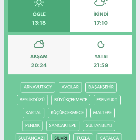
ÖĞLE
İKINDI
13:18
17:10
AKŞAM
YATSI
20:24
21:59
ARNAVUTKOY
AVCILAR
BAŞAKŞEHİR
BEYLİKDÜZÜ
BÜYÜKÇEKMECE
ESENYURT
KARTAL
KÜÇÜKÇEKMECE
MALTEPE
PENDİK
SANCAKTEPE
SULTANBEYLİ
SULTANGAZİ
SİLİVRİ
TUZLA
ÇATALCA