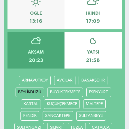
ÖĞLE
İKINDI
13:16
17:09
AKŞAM
YATSI
20:23
21:58
ARNAVUTKOY
AVCILAR
BAŞAKŞEHİR
BEYLİKDÜZÜ
BÜYÜKÇEKMECE
ESENYURT
KARTAL
KÜÇÜKÇEKMECE
MALTEPE
PENDİK
SANCAKTEPE
SULTANBEYLİ
SULTANGAZİ
SİLİVRİ
TUZLA
ÇATALCA