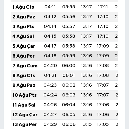
1 Ağu Cts
04:11
05:55
13:17
17:11
20:29
2 Ağu Paz
04:12
05:56
13:17
17:10
20:28
3 Ağu Pts
04:14
05:57
13:17
17:10
20:27
4 Ağu Sal
04:15
05:58
13:17
17:10
20:26
5 Ağu Çar
04:17
05:58
13:17
17:09
20:25
6 Ağu Per
04:18
05:59
13:16
17:09
20:23
7 Ağu Cum
04:20
06:00
13:16
17:08
20:22
8 Ağu Cts
04:21
06:01
13:16
17:08
20:21
9 Ağu Paz
04:23
06:02
13:16
17:07
20:20
10 Ağu Pts
04:24
06:03
13:16
17:07
20:18
11 Ağu Sal
04:26
06:04
13:16
17:06
20:17
12 Ağu Çar
04:27
06:05
13:16
17:06
20:16
13 Ağu Per
04:29
06:06
13:15
17:05
20:15