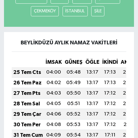
ÇEKMEKÖY
İSTANBUL
ŞİLE
BEYLİKDÜZÜ AYLIK NAMAZ VAKITLERI
İMSAK
GÜNEŞ
ÖĞLE
İKINDI
AKŞA
25 Tem Cts
04:00
05:48
13:17
17:13
20:36
26 Tem Paz
04:02
05:49
13:17
17:13
20:35
27 Tem Pts
04:03
05:50
13:17
17:12
20:34
28 Tem Sal
04:05
05:51
13:17
17:12
20:33
29 Tem Çar
04:06
05:52
13:17
17:12
20:32
30 Tem Per
04:08
05:53
13:17
17:12
20:31
31 Tem Cum
04:09
05:54
13:17
17:11
20:30