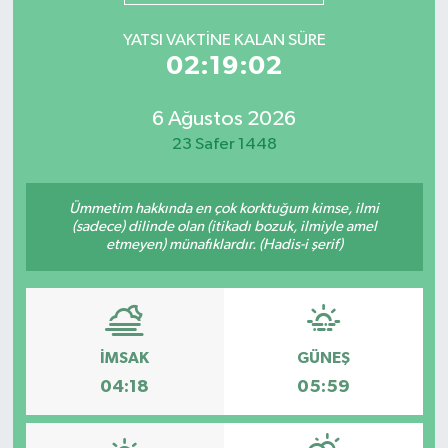
YATSI VAKTINE KALAN SÜRE
02:19:02
6 Ağustos 2026
23 Safer 1448
Ümmetim hakkında en çok korktuğum kimse, ilmi
(sadece) dilinde olan (itikadı bozuk, ilmiyle amel
etmeyen) münafıklardır. (Hadis-i şerif)
İMSAK
GÜNEŞ
04:18
05:59