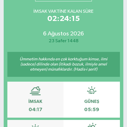
Yazarlar
İMSAK VAKTINE KALAN SÜRE
02:24:15
6 Ağustos 2026
23 Safer 1448
Ümmetim hakkında en çok korktuğum kimse, ilmi
(sadece) dilinde olan (itikadı bozuk, ilmiyle amel
etmeyen) münafıklardır. (Hadis-i şerif)
İMSAK
GÜNEŞ
04:17
05:59