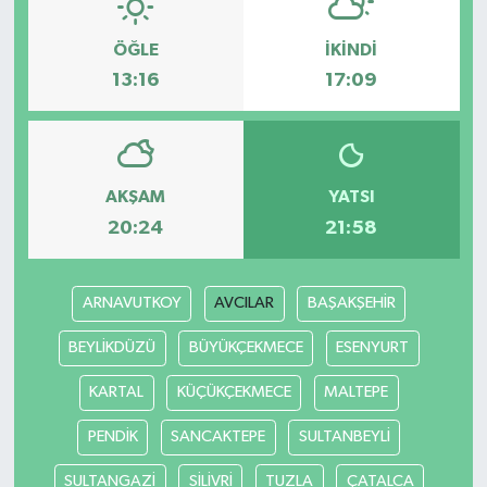
ÖĞLE
İKINDI
13:16
17:09
AKŞAM
YATSI
20:24
21:58
ARNAVUTKOY
AVCILAR
BAŞAKŞEHİR
BEYLİKDÜZÜ
BÜYÜKÇEKMECE
ESENYURT
KARTAL
KÜÇÜKÇEKMECE
MALTEPE
PENDİK
SANCAKTEPE
SULTANBEYLİ
SULTANGAZİ
SİLİVRİ
TUZLA
ÇATALCA