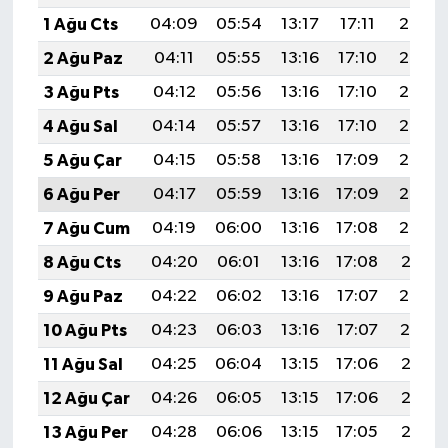
1 Ağu Cts
04:09
05:54
13:17
17:11
20:29
2 Ağu Paz
04:11
05:55
13:16
17:10
20:28
3 Ağu Pts
04:12
05:56
13:16
17:10
20:27
4 Ağu Sal
04:14
05:57
13:16
17:10
20:26
5 Ağu Çar
04:15
05:58
13:16
17:09
20:25
6 Ağu Per
04:17
05:59
13:16
17:09
20:24
7 Ağu Cum
04:19
06:00
13:16
17:08
20:22
8 Ağu Cts
04:20
06:01
13:16
17:08
20:21
9 Ağu Paz
04:22
06:02
13:16
17:07
20:20
10 Ağu Pts
04:23
06:03
13:16
17:07
20:19
11 Ağu Sal
04:25
06:04
13:15
17:06
20:17
12 Ağu Çar
04:26
06:05
13:15
17:06
20:16
13 Ağu Per
04:28
06:06
13:15
17:05
20:15