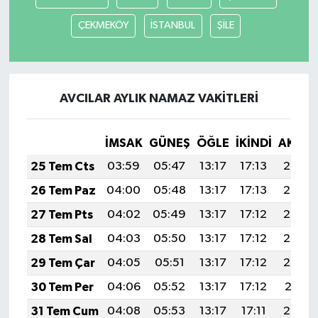
ÇEKMEKÖY
İSTANBUL
ŞİLE
AVCILAR AYLIK NAMAZ VAKITLERI
İMSAK
GÜNEŞ
ÖĞLE
İKINDI
AKŞA
25 Tem Cts
03:59
05:47
13:17
17:13
20:36
26 Tem Paz
04:00
05:48
13:17
17:13
20:35
27 Tem Pts
04:02
05:49
13:17
17:12
20:34
28 Tem Sal
04:03
05:50
13:17
17:12
20:33
29 Tem Çar
04:05
05:51
13:17
17:12
20:32
30 Tem Per
04:06
05:52
13:17
17:12
20:31
31 Tem Cum
04:08
05:53
13:17
17:11
20:30