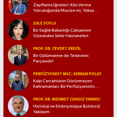
olarak başlayan Dr. Ergen, Ankara Sincan Dr.
Zayıflama İğneleri: Kilo Verme
Nafiz Körez Devlet Hastanesi’nde mecburi
Yolculuğunda Mucize mi, Yoksa
hizmet görevini yerine getirdi. Ardından
Tehlikeli Bir Kumar mı?
Sağlık Bilimleri Üniversitesi Zeynep Kamil
ŞULE SOYLU
Eğitim ve Araştırma Hastanesi’nde uzman
Bir Sağlık Bakanlığı Çalışanının
doktor, doktor öğretim üyesi ve doçent
Gözünden Şehir Hastaneleri
doktor olarak görev yaptı. 2021 yılından
itibaren Medipol Üniversitesi Tıp Fakültesi
PROF. DR. CEVDET ERDÖL
ve Medipol Koşuyolu Hastanesi’nde
profesör olarak çalışmalarını
Bir Gülümseme de Tedavinin
sürdürmektedir.
Parçasıdır!
Üremeye yardımcı tedavi yöntemleri
PERFÜZYONIST MSC. SERKAN POLAT
alanında eğitim sertifikasına sahip olan Prof.
Kalp Cerrahisinin Görünmeyen
Dr. Evrim Bostancı Ergen, ayrıca robotik
Kahramanları: Bir Perfüzyonistin
cerrahi eğitimi almıştır. Akademik
Gözünden Ekip Olmak
çalışmalarında gebelik, doğum, infertilite,
PROF. DR. MEHMET CENGIZ YAKINCI
endometrial patolojiler, jinekolojik cerrahi,
Histoloji ve Embriyolojiye Bütüncül
plasenta anomalileri ve kadın sağlığı
Yaklaşım
alanlarına odaklanmaktadır.