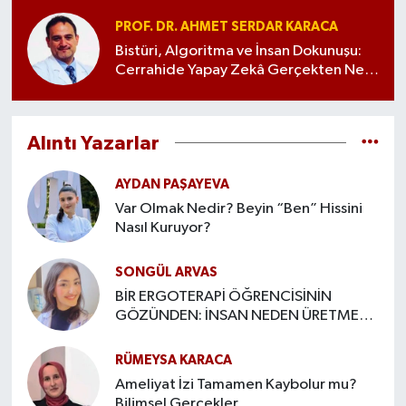
Ulusal ve uluslararası hakemli dergilerde
PROF. DR. AHMET SERDAR KARACA
yayımlanmış çok sayıda bilimsel makalesi
Bistüri, Algoritma ve İnsan Dokunuşu:
bulunan Dr. Ergen’in h-indeksi 12, i10 indeksi
Cerrahide Yapay Zekâ Gerçekten Ne
ise 13’tür. Ayrıca ulusal ve uluslararası
Anlama Geliyor?
bilimsel toplantılarda bildiriler sunmuş,
2017-2020 yılları arasında Zeynep Kamil Tıp
Alıntı Yazarlar
Bülteni’nde yardımcı editör olarak görev
almıştır.
AYDAN PAŞAYEVA
Prof. Dr. Evrim Bostancı Ergen, klinik
Var Olmak Nedir? Beyin “Ben” Hissini
deneyimi ve akademik birikimiyle kadın
Nasıl Kuruyor?
sağlığı, gebelik, doğum, infertilite ve
jinekolojik cerrahi alanlarında çalışmalarına
SONGÜL ARVAS
devam etmektedir.
BİR ERGOTERAPİ ÖĞRENCİSİNİN
GÖZÜNDEN: İNSAN NEDEN ÜRETMEYE
İHTİYAÇ DUYAR?
RÜMEYSA KARACA
Ameliyat İzi Tamamen Kaybolur mu?
Bilimsel Gerçekler