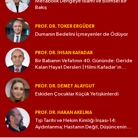
Metabolik Dengeye İslami ve Bilimsel Bir
Bakış
PROF. DR. TOKER ERGÜDER
Dumanın Bedelini İçmeyenler de Ödüyor
PROF. DR. İHSAN KAFADAR
Bir Babanın Vefatının 40. Gününde: Geride
Kalan Hayat Dersleri | Hilmi Kafadar’ın
Anısına
PROF. DR. DEMET ALAYGUT
Eskiden Çocuklar Küçük Yetişkinlerdi
PROF. DR. HAKAN AKELMA
Tıp Tarihi ve Hekim Kimliği İnşası-14:
Aydınlanma; Hastanın Değil, Düşüncenin
Tedavi Edildiği Çağ