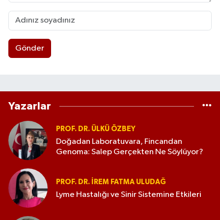
Gönder
Yazarlar
PROF. DR. ÜLKÜ ÖZBEY
Doğadan Laboratuvara, Fincandan
Genoma: Salep Gerçekten Ne Söylüyor?
PROF. DR. İREM FATMA ULUDAĞ
Lyme Hastalığı ve Sinir Sistemine Etkileri