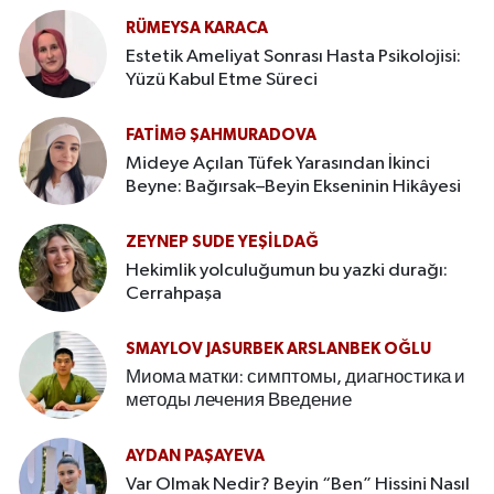
RÜMEYSA KARACA
Estetik Ameliyat Sonrası Hasta Psikolojisi:
Yüzü Kabul Etme Süreci
FATIMƏ ŞAHMURADOVA
Mideye Açılan Tüfek Yarasından İkinci
Beyne: Bağırsak–Beyin Ekseninin Hikâyesi
ZEYNEP SUDE YEŞİLDAĞ
Hekimlik yolculuğumun bu yazki durağı:
Cerrahpaşa
SMAYLOV JASURBEK ARSLANBEK OĞLU
Миома матки: симптомы, диагностика и
методы лечения Введение
AYDAN PAŞAYEVA
Var Olmak Nedir? Beyin “Ben” Hissini Nasıl