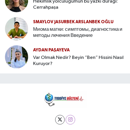
Hekimlik yolculuğumun bu yazki durağı:
Cerrahpaşa
SMAYLOV JASURBEK ARSLANBEK OĞLU
Миома матки: симптомы, диагностика и
методы лечения Введение
AYDAN PAŞAYEVA
Var Olmak Nedir? Beyin “Ben” Hissini Nasıl
Kuruyor?