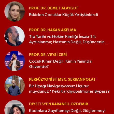
PROF. DR. DEMET ALAYGUT
Eskiden Çocuklar Küçük Yetişkinlerdi
PROF. DR. HAKAN AKELMA
Tıp Tarihi ve Hekim Kimliği İnşası-14:
Aydınlanma; Hastanın Değil, Düşüncenin
Tedavi Edildiği Çağ
PROF. DR. VEYSI CERİ
Çocuk Kimin Değil, Kimin Yanında
Güvende?
PERFÜZYONIST MSC. SERKAN POLAT
Bir Uçağı Navigasyonsuz Uçurur
muydunuz? Peki Kardiyopulmoner Bypass?
DIYETISYEN KARANFIL ÖZDEMİR
Kadınlara Zayıflamayı Değil, Güçlenmeyi