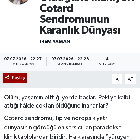
Cotard
Mevzuat
Sendromunun
Karanlık Dünyası
İREM YAMAN
07.07.2026 - 22:27
07.07.2026 - 22:28
4
YAYINLANMA
GÜNCELLEME
PAYLAŞIM
Paylaş
-
+
A
A
Ölüm, yaşamın bittiği yerde başlar. Peki ya kalbi
attığı hâlde çoktan öldüğüne inananlar?
Cotard sendromu, tıp ve nöropsikiyatri
dünyasının gördüğü en sarsıcı, en paradoksal
klinik tablolardan biridir. Halk arasında “yürüyen