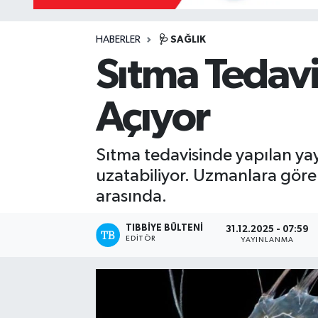
HABERLER
🩺 SAĞLIK
Sıtma Tedavi
Açıyor
Sıtma tedavisinde yapılan yaygı
uzatabiliyor. Uzmanlara göre t
arasında.
TIBBIYE BÜLTENI
31.12.2025 - 07:59
EDITÖR
YAYINLANMA