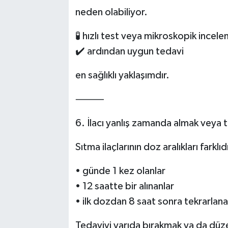
neden olabiliyor.
🧪 hızlı test veya mikroskopik incel
✔️ ardından uygun tedavi
en sağlıklı yaklaşımdır.
⸻
6. İlacı yanlış zamanda almak veya 
Sıtma ilaçlarının doz aralıkları farklıd
• günde 1 kez olanlar
• 12 saatte bir alınanlar
• ilk dozdan 8 saat sonra tekrarlana
Tedaviyi yarıda bırakmak ya da düze