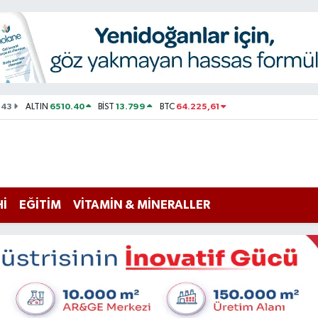
143
6510.40
13.799
64.225,61
ALTIN
BİST
BTC
Hİ
EĞİTİM
VİTAMİN & MİNERALLER