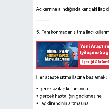
Aç karnına alındığında kandaki ilaç dü
⸻
5. Tanı konmadan sıtma ilacı kullan
Yeni Araştır
İyileşme Sağ
İçeriği Görünt
Her ateşte sıtma ilacına başlamak:
• gereksiz ilaç kullanımına
• gerçek hastalığın gecikmesine
• ilaç direncinin artmasına