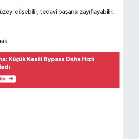
zeyi düşebilir, tedavi başarısı zayıflayabilir.
mak
ma: Küçük Kesili Bypass Daha Hızlı
ladı
üle