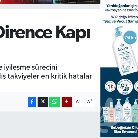
Dirence Kapı
e iyileşme sürecini
ş takviyeler en kritik hatalar
-
+
A
A