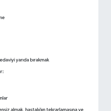
eme
tedaviyi yarıda bırakmak
ır:
nlar
nsiz almak, hastalığın tekrarlamasına ve