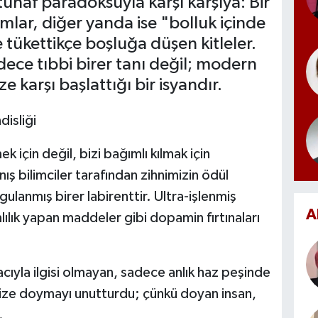
tuhaf paradoksuyla karşı karşıya: Bir
umlar, diğer yanda ise "bolluk içinde
 tükettikçe boşluğa düşen kitleler.
dece tıbbi birer tanı değil; modern
e karşı başlattığı bir isyandır.
isliği
 için değil, bizi bağımlı kılmak için
nış bilimciler tarafından zihnimizin ödül
lanmış birer labirenttir. Ultra-işlenmiş
A
lılık yapan maddeler gibi dopamin fırtınaları
cıyla ilgisi olmayan, sadece anlık haz peşinde
bize doymayı unutturdu; çünkü doyan insan,
.