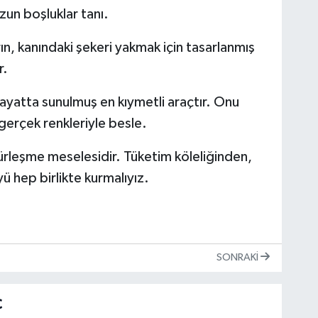
un boşluklar tanı.
rın, kanındaki şekeri yakmak için tasarlanmış
r.
ayatta sunulmuş en kıymetli araçtır. Onu
 gerçek renkleriyle besle.
gürleşme meselesidir. Tüketim köleliğinden,
 hep birlikte kurmalıyız.
SONRAKI
Ç