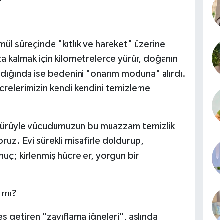
amül süreçinde "kıtlık ve hareket" üzerine
a kalmak için kilometrelerce yürür, doğanın
ığında ise bedenini "onarım moduna" alırdı.
crelerimizin kendi kendini temizleme
ültürüyle vücudumuzun bu muazzam temizlik
oruz. Evi sürekli misafirle doldurup,
nuç; kirlenmiş hücreler, yorgun bir
ş mı?
s getiren "zayıflama iğneleri", aslında