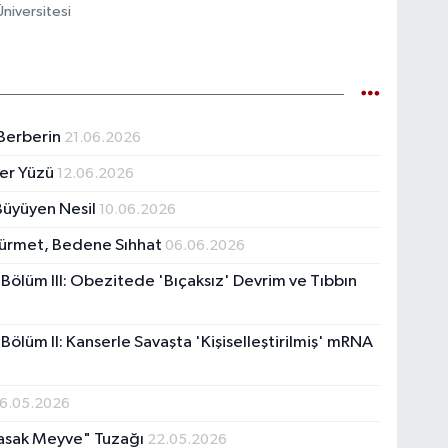
Üniversitesi
 Berberin
21.06.2026
nser Yüzü
12.06.2026
 Büyüyen Nesil
10.06.2026
 Hürmet, Bedene Sıhhat
06.06.2026
– Bölüm III: Obezitede 'Bıçaksız' Devrim ve Tıbbın
 Bölüm II: Kanserle Savaşta 'Kişiselleştirilmiş' mRNA
6.05.2026
"Yasak Meyve" Tuzağı
22.05.2026