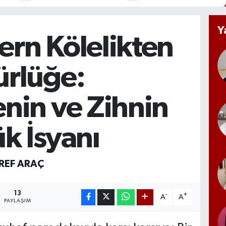
Y
rn Kölelikten
rlüğe:
nin ve Zihnin
k İsyanı
ŞREF ARAÇ
13
-
+
A
A
PAYLAŞIM