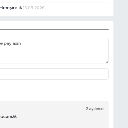
 Hemşirelik
13.05.2026
2 ay önce
 hocam🙏