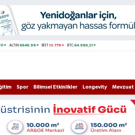
11
6648.99
13.779
64.960,21
ALTIN
BİST
BTC
ğitim
Spor
Bilimsel Etkinlikler
Longevity
Mevzuat