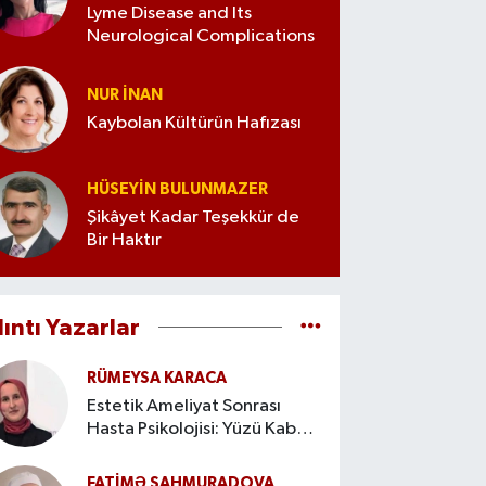
Lyme Disease and Its
Neurological Complications
NUR İNAN
Kaybolan Kültürün Hafızası
HÜSEYIN BULUNMAZER
Şikâyet Kadar Teşekkür de
Bir Haktır
lıntı Yazarlar
RÜMEYSA KARACA
Estetik Ameliyat Sonrası
Hasta Psikolojisi: Yüzü Kabul
Etme Süreci
FATIMƏ ŞAHMURADOVA