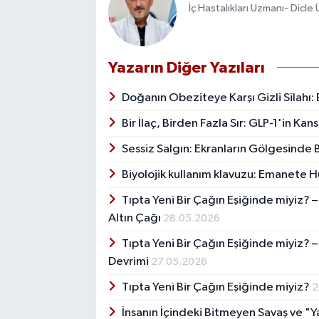
İç Hastalıkları Uzmanı- Dicle 
Yazarın Diğer Yazıları
Doğanın Obeziteye Karşı Gizli Silahı:
Bir İlaç, Birden Fazla Sır: GLP-1'in Ka
Sessiz Salgın: Ekranların Gölgesinde
Biyolojik kullanım klavuzu: Emanete
Tıpta Yeni Bir Çağın Eşiğinde miyiz? 
Altın Çağı
28.05.2026
Tıpta Yeni Bir Çağın Eşiğinde miyiz? –
Devrimi
27.05.2026
Tıpta Yeni Bir Çağın Eşiğinde miyiz?
2
İnsanın İçindeki Bitmeyen Savaş ve 