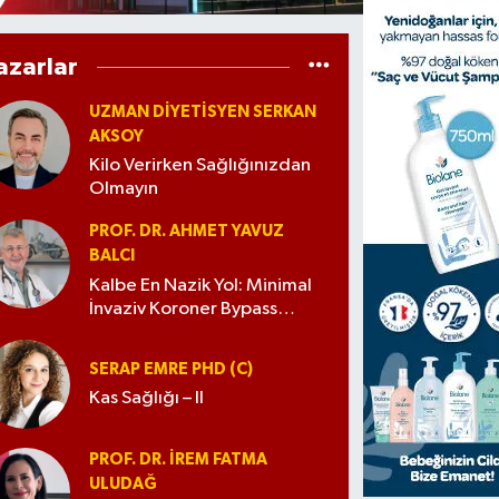
azarlar
UZMAN DIYETISYEN SERKAN
AKSOY
Kilo Verirken Sağlığınızdan
Olmayın
PROF. DR. AHMET YAVUZ
BALCI
Kalbe En Nazik Yol: Minimal
İnvaziv Koroner Bypass
Cerrahisi
SERAP EMRE PHD (C)
Kas Sağlığı – II
PROF. DR. İREM FATMA
ULUDAĞ