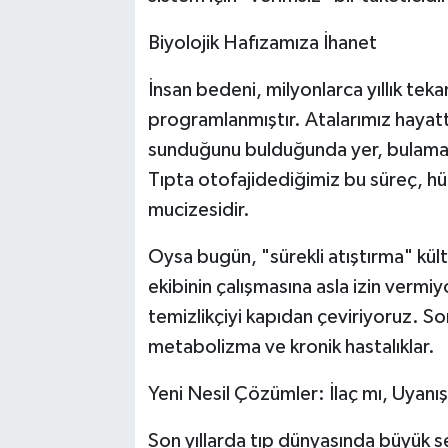
Biyolojik Hafızamıza İhanet
İnsan bedeni, milyonlarca yıllık tek
programlanmıştır. Atalarımız hayatt
sunduğunu bulduğunda yer, bulamad
Tıpta otofajidediğimiz bu süreç, hü
mucizesidir.
Oysa bugün, "sürekli atıştırma" k
ekibinin çalışmasına asla izin vermiy
temizlikçiyi kapıdan çeviriyoruz. So
metabolizma ve kronik hastalıklar.
Yeni Nesil Çözümler: İlaç mı, Uyanı
Son yıllarda tıp dünyasında büyük se