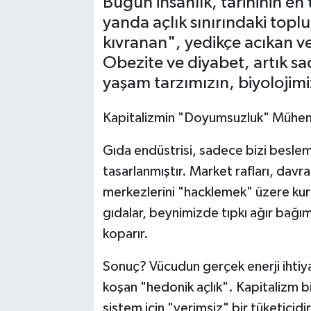
Bugün insanlık, tarihinin en 
yanda açlık sınırındaki topl
kıvranan", yedikçe acıkan ve
Obezite ve diyabet, artık sa
yaşam tarzımızın, biyolojimiz
Kapitalizmin "Doyumsuzluk" Mühend
Gıda endüstrisi, sadece bizi beslemek
tasarlanmıştır. Market rafları, davra
merkezlerini "hacklemek" üzere kurgu
gıdalar, beynimizde tıpkı ağır bağım
koparır.
Sonuç? Vücudun gerçek enerji ihtiya
koşan "hedonik açlık". Kapitalizm 
sistem için "verimsiz" bir tüketicidir