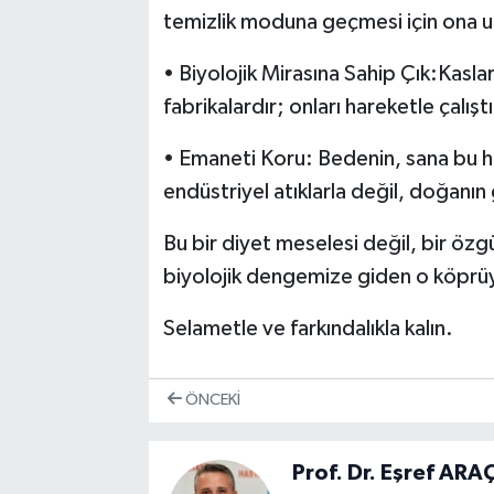
temizlik moduna geçmesi için ona uz
• Biyolojik Mirasına Sahip Çık:Kasla
fabrikalardır; onları hareketle çalıştı
• Emaneti Koru: Bedenin, sana bu h
endüstriyel atıklarla değil, doğanın
Bu bir diyet meselesi değil, bir öz
biyolojik dengemize giden o köprüyü
Selametle ve farkındalıkla kalın.
ÖNCEKI
Prof. Dr. Eşref ARA