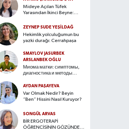
Mideye Açılan Tüfek
Yarasından İkinci Beyne:
Bağırsak–Beyin Ekseninin
Hikâyesi
ZEYNEP SUDE YEŞİLDAĞ
Hekimlik yolculuğumun bu
yazki durağı: Cerrahpaşa
SMAYLOV JASURBEK
ARSLANBEK OĞLU
Миома матки: симптомы,
диагностика и методы
лечения Введение
AYDAN PAŞAYEVA
Var Olmak Nedir? Beyin
“Ben” Hissini Nasıl Kuruyor?
SONGÜL ARVAS
BİR ERGOTERAPİ
ÖĞRENCİSİNİN GÖZÜNDEN: