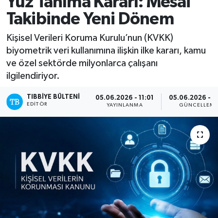
Yüz Tanıma Kararı: Mesai
Takibinde Yeni Dönem
Mevzuat
Kişisel Verileri Koruma Kurulu’nun (KVKK)
biyometrik veri kullanımına ilişkin ilke kararı, kamu
ve özel sektörde milyonlarca çalışanı
ilgilendiriyor.
TIBBIYE BÜLTENI
05.06.2026 - 11:01
05.06.2026 - 1
EDITÖR
YAYINLANMA
GÜNCELLEM