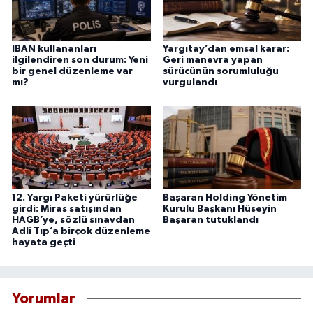
IBAN kullananları
Yargıtay’dan emsal karar:
ilgilendiren son durum: Yeni
Geri manevra yapan
bir genel düzenleme var
sürücünün sorumluluğu
mı?
vurgulandı
12. Yargı Paketi yürürlüğe
Başaran Holding Yönetim
girdi: Miras satışından
Kurulu Başkanı Hüseyin
HAGB’ye, sözlü sınavdan
Başaran tutuklandı
Adli Tıp’a birçok düzenleme
hayata geçti
Yorumlar