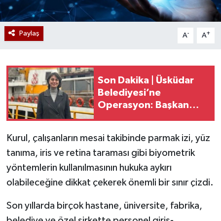
Paylaş
-
+
A
A
Son Dakika | Üsküdar
Belediyesi’ne
Operasyon: Başkan
Sinem Dedetaş
Gözaltına Alındı
Kurul, çalışanların mesai takibinde parmak izi, yüz
tanıma, iris ve retina taraması gibi biyometrik
yöntemlerin kullanılmasının hukuka aykırı
olabileceğine dikkat çekerek önemli bir sınır çizdi.
Son yıllarda birçok hastane, üniversite, fabrika,
belediye ve özel şirkette personel giriş-