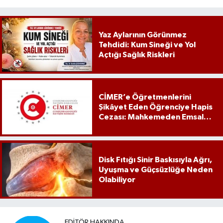
Yaz Aylarının Görünmez
Tehdidi: Kum Sineği ve Yol
Açtığı Sağlık Riskleri
CİMER’e Öğretmenlerini
Şikâyet Eden Öğrenciye Hapis
Cezası: Mahkemeden Emsal
Karar
Disk Fıtığı Sinir Baskısıyla Ağrı,
Uyuşma ve Güçsüzlüğe Neden
Olabiliyor
EDITÖR HAKKINDA