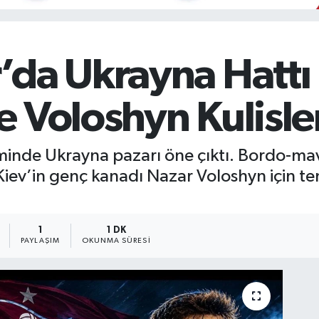
da Ukrayna Hattı I
 Voloshyn Kulisle
nde Ukrayna pazarı öne çıktı. Bordo-mavi
Kiev’in genç kanadı Nazar Voloshyn için 
1
1 DK
PAYLAŞIM
OKUNMA SÜRESI