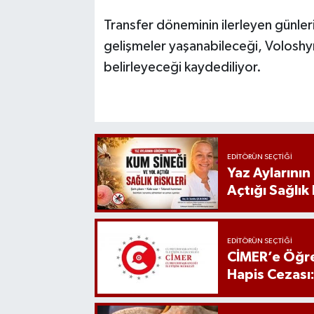
Transfer döneminin ilerleyen günle
gelişmeler yaşanabileceği, Voloshyn 
belirleyeceği kaydediliyor.
EDITÖRÜN SEÇTIĞI
Yaz Aylarını
Açtığı Sağlık 
EDITÖRÜN SEÇTIĞI
CİMER’e Öğre
Hapis Cezası