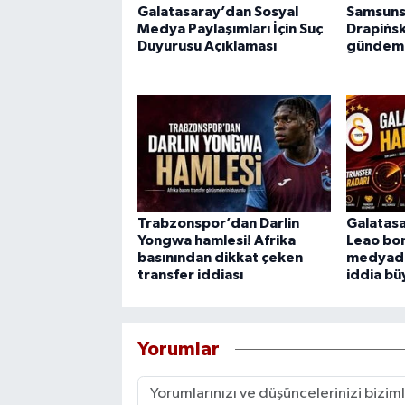
Galatasaray’dan Sosyal
Samsuns
Medya Paylaşımları İçin Suç
Drapińsk
Duyurusu Açıklaması
gündem
Trabzonspor’dan Darlin
Galatasa
Yongwa hamlesi! Afrika
Leao bom
basınından dikkat çeken
medyada
transfer iddiası
iddia bü
Yorumlar