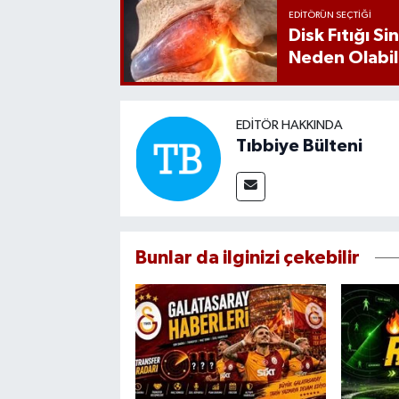
EDITÖRÜN SEÇTIĞI
Disk Fıtığı S
Neden Olabil
EDITÖR HAKKINDA
Tıbbiye Bülteni
Bunlar da ilginizi çekebilir