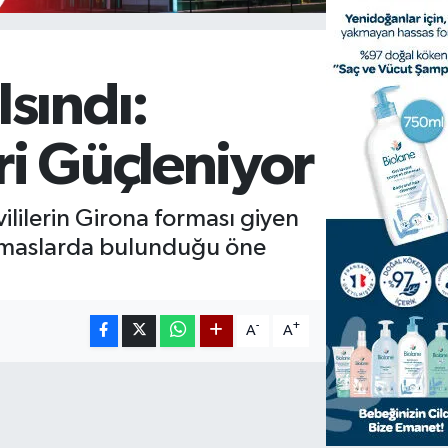
sındı:
ri Güçleniyor
lilerin Girona forması giyen
temaslarda bulunduğu öne
-
+
A
A