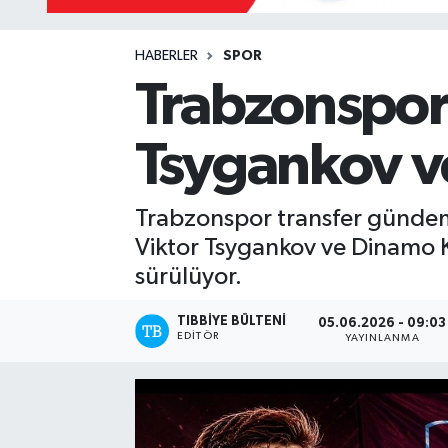
Mevzuat
HABERLER
SPOR
Trabzonspor’
Tsygankov ve
Trabzonspor transfer gündemi
Viktor Tsygankov ve Dinamo 
sürülüyor.
TIBBIYE BÜLTENI
05.06.2026 - 09:03
EDITÖR
YAYINLANMA