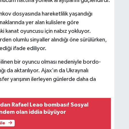
hücum hattına yönelik arayışlarını güçlendirdi.
nkov dosyasında hareketlilik yaşandığı
naklarında yer alan kulislere göre
i kanat oyuncusu için nabız yokluyor.
den olumlu sinyaller alındığı öne sürülürken,
diği ifade ediliyor.
linen bir oyuncu olması nedeniyle bordo-
ı da aktarılıyor. Ajax’ın da Ukraynalı
ansfer yarışının ilerleyen günlerde daha da
’dan Rafael Leao bombası! Sosyal
dem olan iddia büyüyor
üle