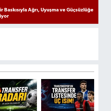
inir Baskısıyla Ağrı, Uyuşma ve Güçsüzlüğe
iyor