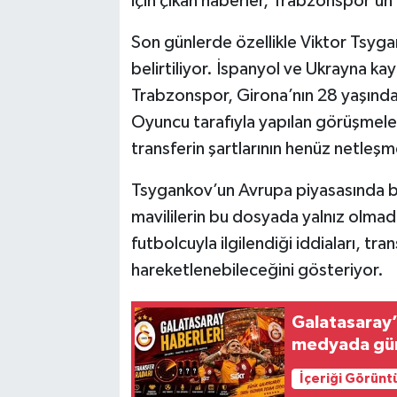
için çıkan haberler, Trabzonspor’un 
Son günlerde özellikle Viktor Tsyga
belirtiliyor. İspanyol ve Ukrayna kay
Trabzonspor, Girona’nın 28 yaşındak
Oyuncu tarafıyla yapılan görüşmeler
transferin şartlarının henüz netleşme
Tsygankov’un Avrupa piyasasında bi
mavililerin bu dosyada yalnız olmadığ
futbolcuyla ilgilendiği iddiaları, tr
hareketlenebileceğini gösteriyor.
Galatasaray
medyada gün
İçeriği Görünt