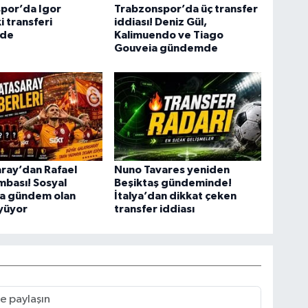
por’da Igor
Trabzonspor’da üç transfer
i transferi
iddiası! Deniz Gül,
de
Kalimuendo ve Tiago
Gouveia gündemde
ray’dan Rafael
Nuno Tavares yeniden
bası! Sosyal
Beşiktaş gündeminde!
 gündem olan
İtalya’dan dikkat çeken
yüyor
transfer iddiası