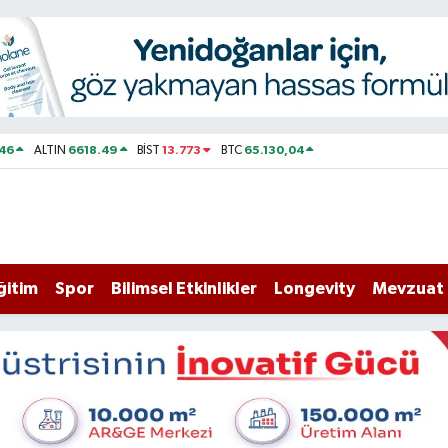
46
6618.49
13.773
65.130,04
ALTIN
BİST
BTC
ğitim
Spor
Bilimsel Etkinlikler
Longevity
Mevzuat