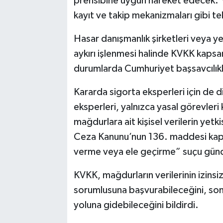
prensibine uygun hareket edecek. Yet
kayıt ve takip mekanizmaları gibi tek
Hasar danışmanlık şirketleri veya yetk
aykırı işlenmesi halinde KVKK kapsa
durumlarda Cumhuriyet başsavcılıkl
Kararda sigorta eksperleri için de di
eksperleri, yalnızca yasal görevleri
mağdurlara ait kişisel verilerin yetki
Ceza Kanunu’nun 136. maddesi kapsam
verme veya ele geçirme” suçu gün
KVKK, mağdurların verilerinin izinsiz k
sorumlusuna başvurabileceğini, so
yoluna gidebileceğini bildirdi.