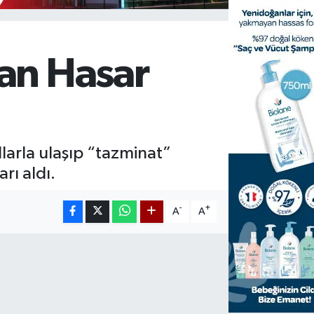
yan Hasar
ollarla ulaşıp “tazminat”
arı aldı.
-
+
A
A