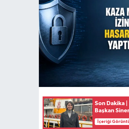
Son Dakika |
Başkan Sine
İçeriği Görünt