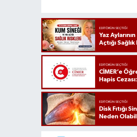
EDITÖRÜN SEÇTIĞI
Yaz Aylarını
Açtığı Sağlık 
EDITÖRÜN SEÇTIĞI
CİMER’e Öğre
Hapis Cezası
EDITÖRÜN SEÇTIĞI
Disk Fıtığı S
Neden Olabil