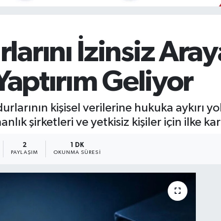
arını İzinsiz Ara
 Yaptırım Geliyor
urlarının kişisel verilerine hukuka aykırı y
k şirketleri ve yetkisiz kişiler için ilke kar
2
1 DK
PAYLAŞIM
OKUNMA SÜRESI