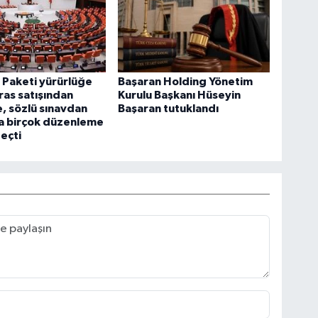
ı Paketi yürürlüğe
Başaran Holding Yönetim
iras satışından
Kurulu Başkanı Hüseyin
, sözlü sınavdan
Başaran tutuklandı
’a birçok düzenleme
eçti