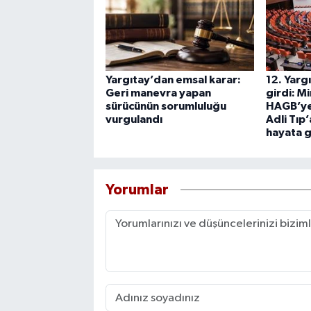
Yargıtay’dan emsal karar:
12. Yarg
Geri manevra yapan
girdi: M
sürücünün sorumluluğu
HAGB’ye
vurgulandı
Adli Tıp
hayata g
Yorumlar