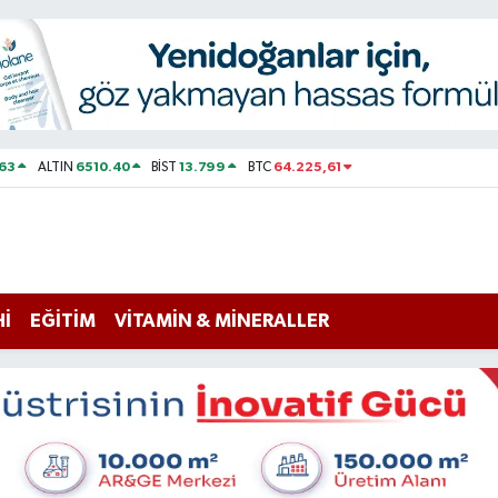
63
6510.40
13.799
64.225,61
ALTIN
BİST
BTC
Hİ
EĞİTİM
VİTAMİN & MİNERALLER