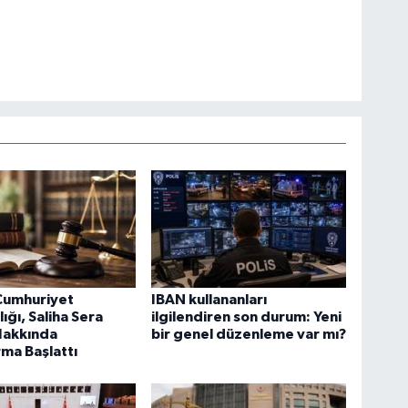
Cumhuriyet
IBAN kullananları
ığı, Saliha Sera
ilgilendiren son durum: Yeni
Hakkında
bir genel düzenleme var mı?
ma Başlattı