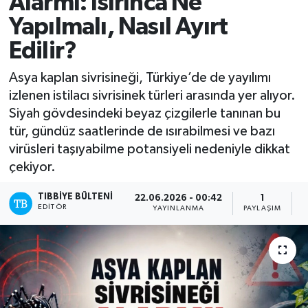
Alarmı: Isırınca Ne
Yapılmalı, Nasıl Ayırt
Mevzuat
Edilir?
Asya kaplan sivrisineği, Türkiye’de de yayılımı
izlenen istilacı sivrisinek türleri arasında yer alıyor.
Siyah gövdesindeki beyaz çizgilerle tanınan bu
tür, gündüz saatlerinde de ısırabilmesi ve bazı
virüsleri taşıyabilme potansiyeli nedeniyle dikkat
çekiyor.
TIBBIYE BÜLTENI
22.06.2026 - 00:42
1
EDITÖR
YAYINLANMA
PAYLAŞIM
O