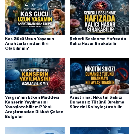
Kas Gücü Uzun Yaşamın
Şekerli Beslenme Hafızada
Anahtarlarından Biri
Kalıcı Hasar Bırakabilir
Olabilir mi?
Viagra’nın Etken Maddesi
Araştırma: Nikotin Sakızı
Kanserin Yayılmasını
Dumansız Tütünü Bırakma
Yavaşlatabilir mi? Yeni
Sürecini Kolaylaştırabilir
Araştırmadan Dikkat Çeken
Bulgular