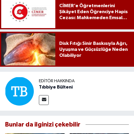
CİMER’e Öğretmenlerini
Şikâyet Eden Öğrenciye Hapis
Cezası: Mahkemeden Emsal
Karar
Disk Fıtığı Sinir Baskısıyla Ağrı,
Uyuşma ve Güçsüzlüğe Neden
Olabiliyor
EDITÖR HAKKINDA
Tıbbiye Bülteni
Bunlar da ilginizi çekebilir