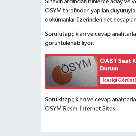
Sınavın ardından binlerce aday ve ve
ÖSYM tarafından yapılan duyuruyla k
dokümanlar üzerinden net hesaplam
Soru kitapçıkları ve cevap anahtarl
görüntülenebiliyor.
ÖABT Saat K
Durum
İçeriği Görünt
Soru kitapçıkları ve cevap anahtarlar
ÖSYM Resmi İnternet Sitesi⁠