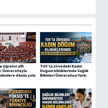
 öğrenci affı
TUS’ta zirvedeki Kadın
ı: Üniversiteyle
Doğum kliniklerinde Sağlık
esilenlere dönüş yolu
Bilimleri Üniversitesi farkı