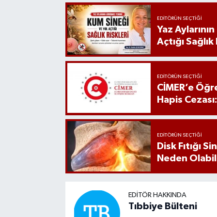
EDITÖRÜN SEÇTIĞI
Yaz Aylarını
Açtığı Sağlık 
EDITÖRÜN SEÇTIĞI
CİMER’e Öğre
Hapis Cezası
EDITÖRÜN SEÇTIĞI
Disk Fıtığı S
Neden Olabil
EDITÖR HAKKINDA
Tıbbiye Bülteni