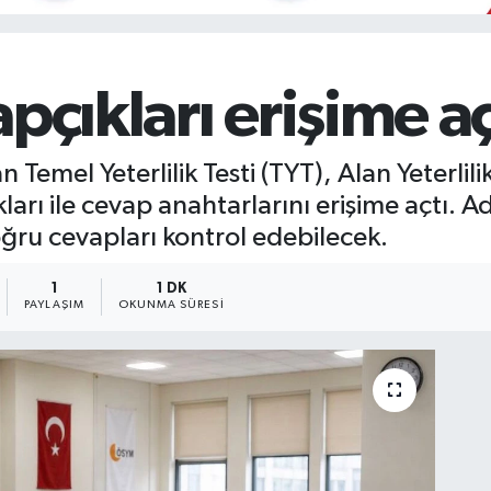
pçıkları erişime aç
mel Yeterlilik Testi (TYT), Alan Yeterlilik
kları ile cevap anahtarlarını erişime açtı. Ad
oğru cevapları kontrol edebilecek.
1
1 DK
PAYLAŞIM
OKUNMA SÜRESI