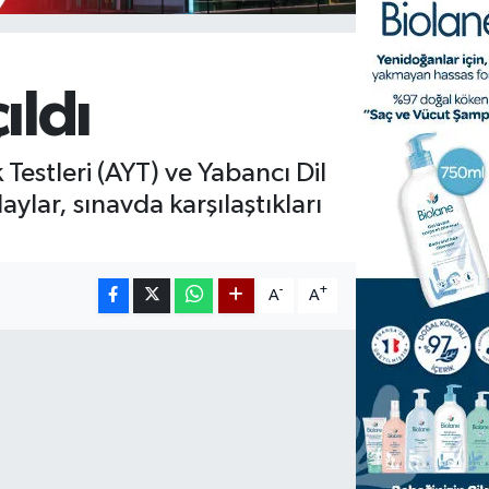
ıldı
 Testleri (AYT) ve Yabancı Dil
aylar, sınavda karşılaştıkları
-
+
A
A