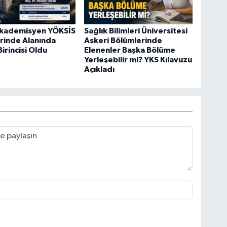
Akademisyen YÖKSİS
Sağlık Bilimleri Üniversitesi
rinde Alanında
Askeri Bölümlerinde
irincisi Oldu
Elenenler Başka Bölüme
Yerleşebilir mi? YKS Kılavuzu
Açıkladı