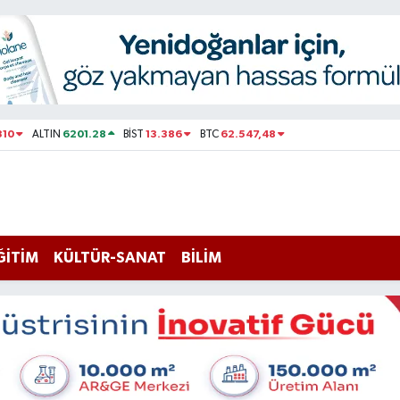
310
6201.28
13.386
62.547,48
ALTIN
BİST
BTC
ĞİTİM
KÜLTÜR-SANAT
BİLİM