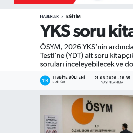
Yazarlar
HABERLER
EĞİTİM
YKS soru kita
ÖSYM, 2026 YKS’nin ardından Te
Testi’ne (YDT) ait soru kitapçı
soruları inceleyebilecek ve d
TIBBIYE BÜLTENI
21.06.2026 - 18:35
EDITÖR
YAYINLANMA