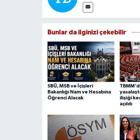
Bunlar da ilginizi çekebilir
SBÜ, MSB ve İçişleri
TBMM’de
Bakanlığı Nam ve Hesabına
yasalaşt
Öğrenci Alacak
ilişiği k
açıldı