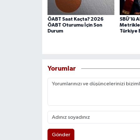
ÖABT Saat Kaçta? 2026
SBÜ’lü 
ÖABT Oturumu İçin Son
Metrikle
Durum
Türkiye B
Yorumlar
Gönder