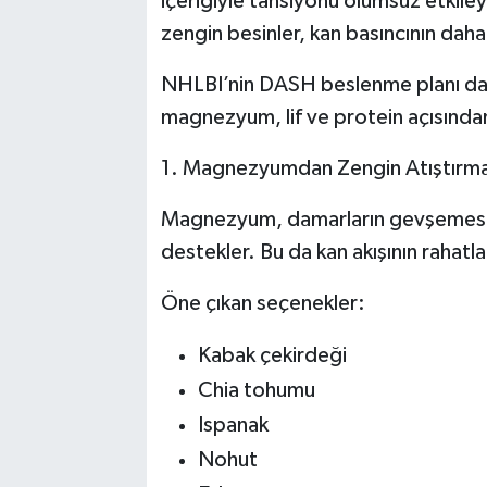
içeriğiyle tansiyonu olumsuz etkileyeb
zengin besinler, kan basıncının daha 
NHLBI’nin DASH beslenme planı da
magnezyum, lif ve protein açısından
1. Magnezyumdan Zengin Atıştırmal
Magnezyum, damarların gevşemesine 
destekler. Bu da kan akışının rahatla
Öne çıkan seçenekler:
Kabak çekirdeği
Chia tohumu
Ispanak
Nohut