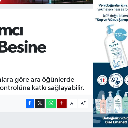
mcı
 Besine
lara göre ara öğünlerde
ontrolüne katkı sağlayabilir.
-
+
A
A