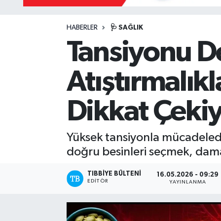
Mevzuat
HABERLER
🩺 SAĞLIK
Tansiyonu D
Atıştırmalık
Dikkat Çeki
Yüksek tansiyonla mücadeled
doğru besinleri seçmek, damar
TIBBIYE BÜLTENI
16.05.2026 - 09:29
EDITÖR
YAYINLANMA