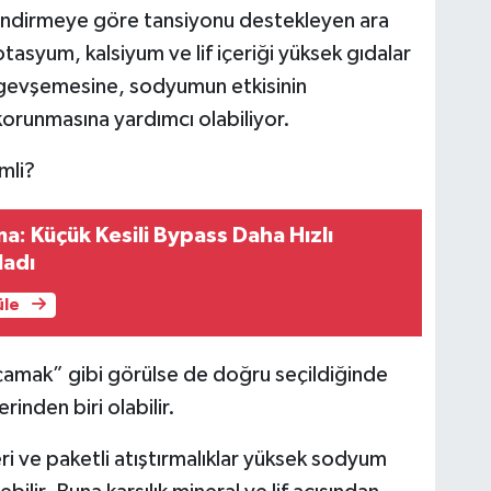
ndirmeye göre tansiyonu destekleyen ara
syum, kalsiyum ve lif içeriği yüksek gıdalar
n gevşemesine, sodyumun etkisinin
orunmasına yardımcı olabiliyor.
mli?
ma: Küçük Kesili Bypass Daha Hızlı
ladı
üle
amak” gibi görülse de doğru seçildiğinde
inden biri olabilir.
eri ve paketli atıştırmalıklar yüksek sodyum