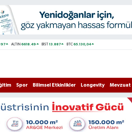
897
6618.49
13.887
65.130,04
ALTIN
BİST
BTC
ğitim
Spor
Bilimsel Etkinlikler
Longevity
Mevzuat