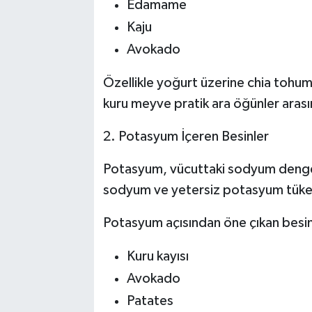
Edamame
Kaju
Avokado
Özellikle yoğurt üzerine chia tohum
kuru meyve pratik ara öğünler arasın
2. Potasyum İçeren Besinler
Potasyum, vücuttaki sodyum denges
sodyum ve yetersiz potasyum tüketim
Potasyum açısından öne çıkan besin
Kuru kayısı
Avokado
Patates