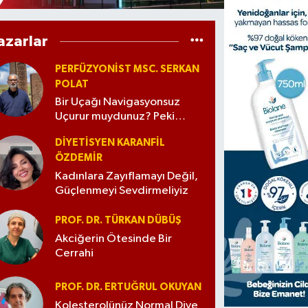
azarlar
PERFÜZYONIST MSC. SERKAN
POLAT
Bir Uçağı Navigasyonsuz
Uçurur muydunuz? Peki
Kardiyopulmoner Bypass?
DIYETISYEN KARANFIL
ÖZDEMİR
Kadınlara Zayıflamayı Değil,
Güçlenmeyi Sevdirmeliyiz
PROF. DR. TÜRKAN DÜBÜŞ
Akciğerin Ötesinde Bir
Cerrahi
PROF. DR. ERTUĞRUL OKUYAN
Kolesterolünüz Normal Diye