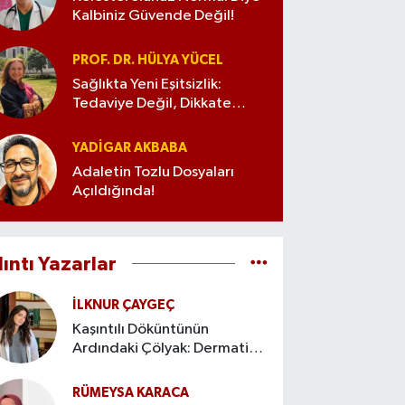
Kalbiniz Güvende Değil!
PROF. DR. HÜLYA YÜCEL
Sağlıkta Yeni Eşitsizlik:
Tedaviye Değil, Dikkate
Erişim
YADIGAR AKBABA
Adaletin Tozlu Dosyaları
Açıldığında!
lıntı Yazarlar
İLKNUR ÇAYGEÇ
Kaşıntılı Döküntünün
Ardındaki Çölyak: Dermatitis
Herpetiformis
RÜMEYSA KARACA