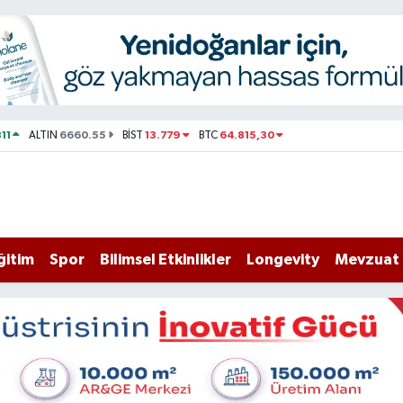
11
6660.55
13.779
64.815,30
ALTIN
BİST
BTC
ğitim
Spor
Bilimsel Etkinlikler
Longevity
Mevzuat