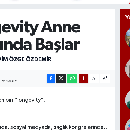
Y
evity Anne
ında Başlar
EVIM ÖZGE ÖZDEMİR
3
-
+
A
A
PAYLAŞIM
en biri “longevity”.
ında, sosyal medyada, sağlık kongrelerinde…