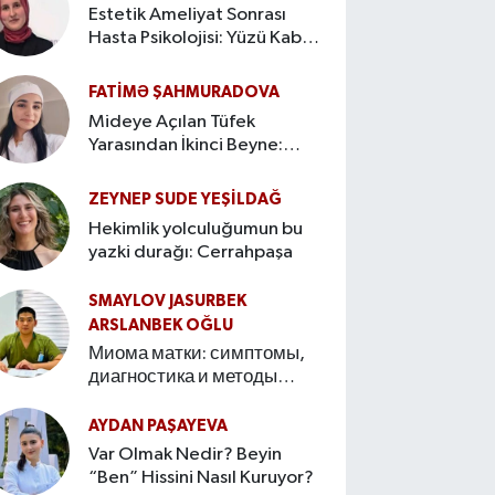
Estetik Ameliyat Sonrası
Hasta Psikolojisi: Yüzü Kabul
Etme Süreci
FATIMƏ ŞAHMURADOVA
Mideye Açılan Tüfek
Yarasından İkinci Beyne:
Bağırsak–Beyin Ekseninin
Hikâyesi
ZEYNEP SUDE YEŞİLDAĞ
Hekimlik yolculuğumun bu
yazki durağı: Cerrahpaşa
SMAYLOV JASURBEK
ARSLANBEK OĞLU
Миома матки: симптомы,
диагностика и методы
лечения Введение
AYDAN PAŞAYEVA
Var Olmak Nedir? Beyin
“Ben” Hissini Nasıl Kuruyor?