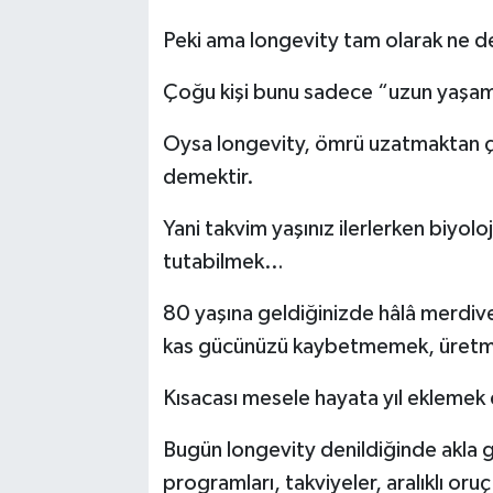
Peki ama longevity tam olarak ne 
Çoğu kişi bunu sadece “uzun yaşam
Oysa longevity, ömrü uzatmaktan ço
demektir.
Yani takvim yaşınız ilerlerken biyo
tutabilmek…
80 yaşına geldiğinizde hâlâ merdive
kas gücünüzü kaybetmemek, üre
Kısacası mesele hayata yıl eklemek d
Bugün longevity denildiğinde akla 
programları, takviyeler, aralıklı oru