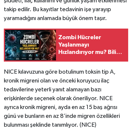
şiddeti, ilaç kullanımı ve günlük yaşam etkilenmesi
takip edilir. Bu kayıtlar tedavinin işe yarayıp
yaramadığını anlamada büyük önem taşır.
Zombi Hücreler
Yaşlanmayı
Hızlandırıyor mu? Bilim
Ne Diyor
NICE kılavuzuna göre botulinum toksin tip A,
kronik migreni olan ve önceki koruyucu ilaç
tedavilerine yeterli yanıt alamayan bazı
erişkinlerde seçenek olarak öneriliyor. NICE
ayrıca kronik migreni, ayda en az 15 baş ağrısı
günü ve bunların en az 8’inde migren özellikleri
bulunması şeklinde tanımlıyor. (NICE)