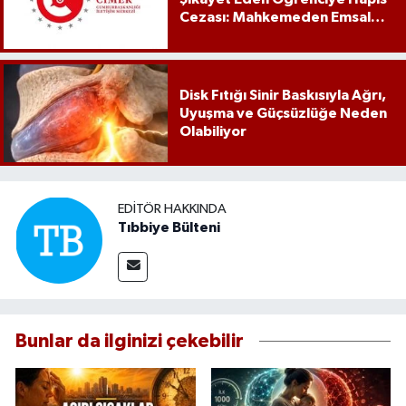
Cezası: Mahkemeden Emsal
Karar
Disk Fıtığı Sinir Baskısıyla Ağrı,
Uyuşma ve Güçsüzlüğe Neden
Olabiliyor
EDITÖR HAKKINDA
Tıbbiye Bülteni
Bunlar da ilginizi çekebilir