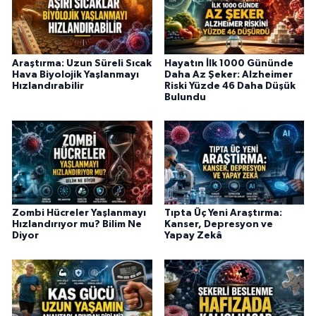
Araştırma: Uzun Süreli Sıcak
Hayatın İlk 1000 Gününde
Hava Biyolojik Yaşlanmayı
Daha Az Şeker: Alzheimer
Hızlandırabilir
Riski Yüzde 46 Daha Düşük
Bulundu
Zombi Hücreler Yaşlanmayı
Tıpta Üç Yeni Araştırma:
Hızlandırıyor mu? Bilim Ne
Kanser, Depresyon ve
Diyor
Yapay Zekâ