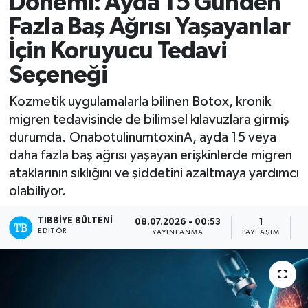
Dönemi: Ayda 15 Günden
Fazla Baş Ağrısı Yaşayanlar
Mevzuat
İçin Koruyucu Tedavi
Seçeneği
Kozmetik uygulamalarla bilinen Botox, kronik
migren tedavisinde de bilimsel kılavuzlara girmiş
durumda. OnabotulinumtoxinA, ayda 15 veya
daha fazla baş ağrısı yaşayan erişkinlerde migren
ataklarının sıklığını ve şiddetini azaltmaya yardımcı
olabiliyor.
TIBBIYE BÜLTENI
08.07.2026 - 00:53
1
EDITÖR
YAYINLANMA
PAYLAŞIM
O