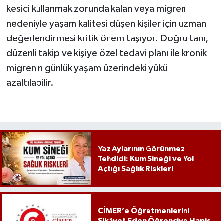
kesici kullanmak zorunda kalan veya migren
nedeniyle yaşam kalitesi düşen kişiler için uzman
değerlendirmesi kritik önem taşıyor. Doğru tanı,
düzenli takip ve kişiye özel tedavi planı ile kronik
migrenin günlük yaşam üzerindeki yükü
azaltılabilir.
Yaz Aylarının Görünmez
Tehdidi: Kum Sineği ve Yol
Açtığı Sağlık Riskleri
CİMER’e Öğretmenlerini
Şikâyet Eden Öğrenciye Hapis