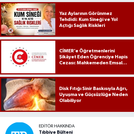
Yaz Aylarının Görünmez
Tehdidi: Kum Sineği ve Yol
Açtığı Sağlık Riskleri
CİMER’e Öğretmenlerini
Şikâyet Eden Öğrenciye Hapis
Cezası: Mahkemeden Emsal
Karar
Disk Fıtığı Sinir Baskısıyla Ağrı,
Uyuşma ve Güçsüzlüğe Neden
Olabiliyor
EDITÖR HAKKINDA
Tıbbiye Bülteni