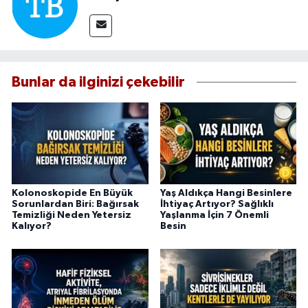
Bunlar da ilginizi çekebilir
Kolonoskopide En Büyük
Yaş Aldıkça Hangi Besinlere
Sorunlardan Biri: Bağırsak
İhtiyaç Artıyor? Sağlıklı
Temizliği Neden Yetersiz
Yaşlanma İçin 7 Önemli
Kalıyor?
Besin