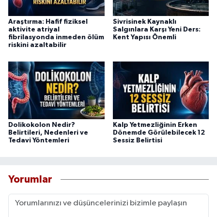
Araştırma: Hafif fiziksel
Sivrisinek Kaynaklı
aktivite atriyal
Salgınlara Karşı Yeni Ders:
fibrilasyonda inmeden ölüm
Kent Yapısı Önemli
riskini azaltabilir
Dolikokolon Nedir?
Kalp Yetmezliğinin Erken
Belirtileri, Nedenleri ve
Dönemde Görülebilecek 12
Tedavi Yöntemleri
Sessiz Belirtisi
Yorumlar