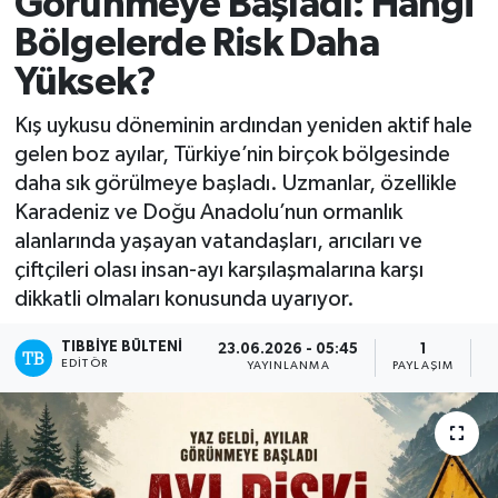
Görünmeye Başladı: Hangi
Bölgelerde Risk Daha
Yüksek?
Kış uykusu döneminin ardından yeniden aktif hale
gelen boz ayılar, Türkiye’nin birçok bölgesinde
daha sık görülmeye başladı. Uzmanlar, özellikle
Karadeniz ve Doğu Anadolu’nun ormanlık
alanlarında yaşayan vatandaşları, arıcıları ve
çiftçileri olası insan-ayı karşılaşmalarına karşı
dikkatli olmaları konusunda uyarıyor.
TIBBIYE BÜLTENI
23.06.2026 - 05:45
1
EDITÖR
YAYINLANMA
PAYLAŞIM
O