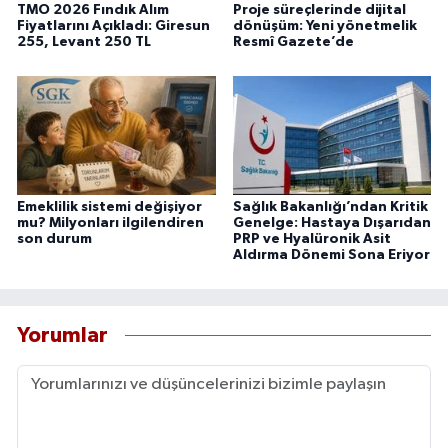
TMO 2026 Fındık Alım
Proje süreçlerinde dijital
Fiyatlarını Açıkladı: Giresun
dönüşüm: Yeni yönetmelik
255, Levant 250 TL
Resmî Gazete’de
Emeklilik sistemi değişiyor
Sağlık Bakanlığı’ndan Kritik
mu? Milyonları ilgilendiren
Genelge: Hastaya Dışarıdan
son durum
PRP ve Hyalüronik Asit
Aldırma Dönemi Sona Eriyor
Yorumlar