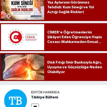
Yaz Aylarının Görünmez
Tehdidi: Kum Sineği ve Yol
Açtığı Sağlık Riskleri
CİMER’e Öğretmenlerini
Şikâyet Eden Öğrenciye Hapis
Cezası: Mahkemeden Emsal
Karar
Disk Fıtığı Sinir Baskısıyla Ağrı,
Uyuşma ve Güçsüzlüğe Neden
Olabiliyor
EDITÖR HAKKINDA
Tıbbiye Bülteni