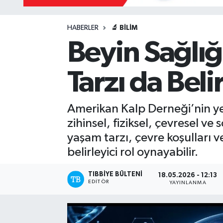
Mevzuat
HABERLER
🔬 BILIM
Beyin Sağlığ
Tarzı da Belir
Amerikan Kalp Derneği’nin yen
zihinsel, fiziksel, çevresel ve
yaşam tarzı, çevre koşulları v
belirleyici rol oynayabilir.
TIBBIYE BÜLTENI
18.05.2026 - 12:13
EDITÖR
YAYINLANMA