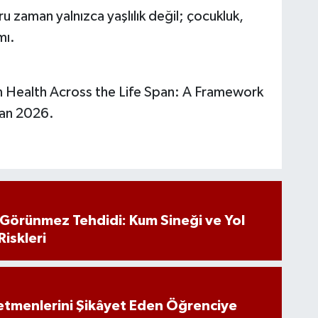
ru zaman yalnızca yaşlılık değil; çocukluk,
mı.
n Health Across the Life Span: A Framework
san 2026.
n Görünmez Tehdidi: Kum Sineği ve Yol
Riskleri
tmenlerini Şikâyet Eden Öğrenciye