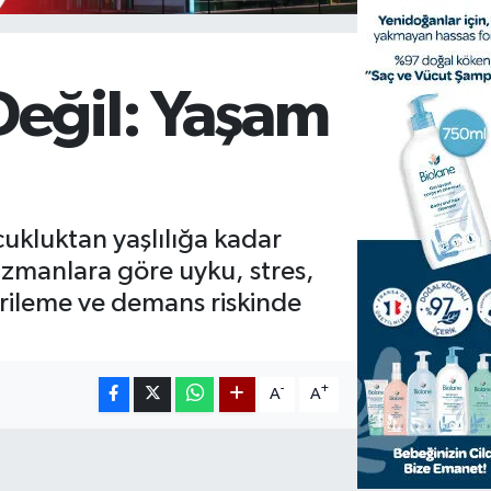
Değil: Yaşam
cukluktan yaşlılığa kadar
. Uzmanlara göre uyku, stres,
 gerileme ve demans riskinde
-
+
A
A