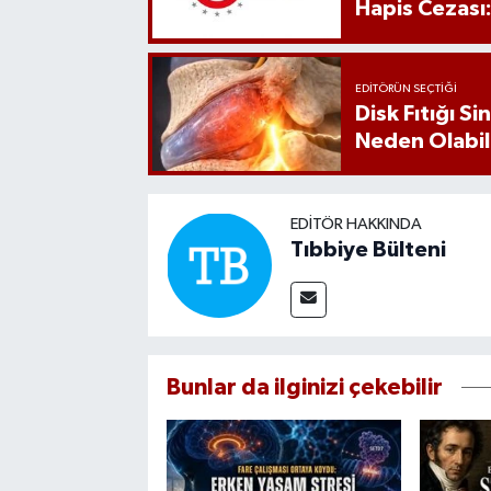
Hapis Cezası
EDITÖRÜN SEÇTIĞI
Disk Fıtığı S
Neden Olabil
EDITÖR HAKKINDA
Tıbbiye Bülteni
Bunlar da ilginizi çekebilir