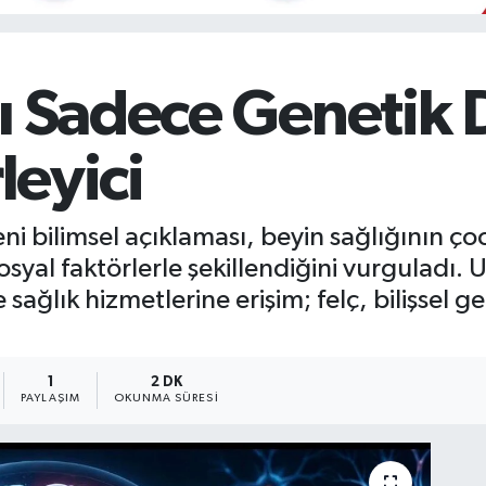
ı Sadece Genetik 
leyici
i bilimsel açıklaması, beyin sağlığının ço
 sosyal faktörlerle şekillendiğini vurguladı
e sağlık hizmetlerine erişim; felç, bilişsel
1
2 DK
PAYLAŞIM
OKUNMA SÜRESI