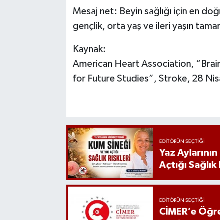
Mesaj net: Beyin sağlığı için en doğ
gençlik, orta yaş ve ileri yaşın tama
Kaynak:
American Heart Association, “Brai
for Future Studies”, Stroke, 28 Ni
EDITÖRÜN SEÇTIĞI
Yaz Aylarını
Açtığı Sağlık 
EDITÖRÜN SEÇTIĞI
CİMER’e Öğre