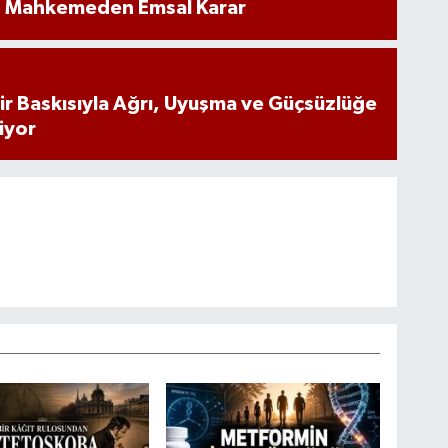
: Mahkemeden Emsal Karar
inir Baskısıyla Ağrı, Uyuşma ve Güçsüzlüğe
iyor