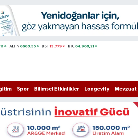
11
6660.55
13.779
64.960,21
ALTIN
BİST
BTC
ğitim
Spor
Bilimsel Etkinlikler
Longevity
Mevzuat