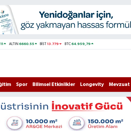
11
6660.55
13.779
64.959,79
ALTIN
BİST
BTC
ğitim
Spor
Bilimsel Etkinlikler
Longevity
Mevzuat