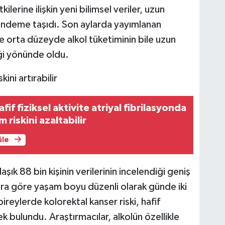
ilerine ilişkin yeni bilimsel veriler, uzun
gündeme taşıdı. Son aylarda yayımlanan
e orta düzeyde alkol tüketiminin bile uzun
eği yönünde oldu.
ini artırabilir
fif fiziksel aktivite atriyal fibrilasyonda
riskini azaltabilir
üle
şık 88 bin kişinin verilerinin incelendiği geniş
ara göre yaşam boyu düzenli olarak günde iki
bireylerde kolorektal kanser riski, hafif
k bulundu. Araştırmacılar, alkolün özellikle