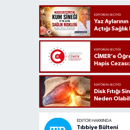
EDITÖRÜN SEÇTIĞI
Yaz Aylarını
Açtığı Sağlık 
EDITÖRÜN SEÇTIĞI
CİMER’e Öğre
Hapis Cezası
EDITÖRÜN SEÇTIĞI
Disk Fıtığı S
Neden Olabil
EDITÖR HAKKINDA
Tıbbiye Bülteni