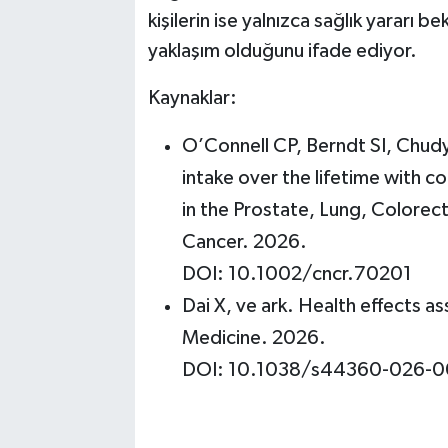
kişilerin ise yalnızca sağlık yararı 
yaklaşım olduğunu ifade ediyor.
Kaynaklar:
O’Connell CP, Berndt SI, Chudy
intake over the lifetime with c
in the Prostate, Lung, Colorect
Cancer. 2026.
DOI: 10.1002/cncr.70201
Dai X, ve ark. Health effects 
Medicine. 2026.
DOI: 10.1038/s44360-026-0