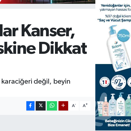
lar Kanser,
skine Dikkat
karaciğeri değil, beyin
-
+
A
A