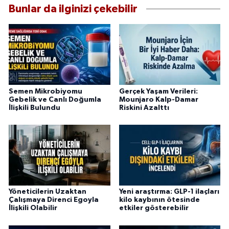
Bunlar da ilginizi çekebilir
Semen Mikrobiyomu
Gerçek Yaşam Verileri:
Gebelik ve Canlı Doğumla
Mounjaro Kalp-Damar
İlişkili Bulundu
Riskini Azalttı
Yöneticilerin Uzaktan
Yeni araştırma: GLP-1 ilaçları
Çalışmaya Direnci Egoyla
kilo kaybının ötesinde
İlişkili Olabilir
etkiler gösterebilir