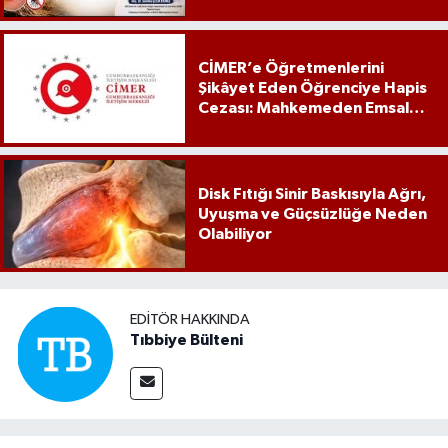
CİMER’e Öğretmenlerini
Şikâyet Eden Öğrenciye Hapis
Cezası: Mahkemeden Emsal
Karar
Disk Fıtığı Sinir Baskısıyla Ağrı,
Uyuşma ve Güçsüzlüğe Neden
Olabiliyor
EDITÖR HAKKINDA
Tıbbiye Bülteni