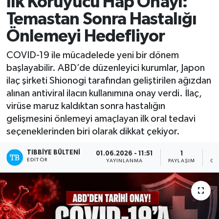
İlk Koruyucu Hap Onayı:
Temastan Sonra Hastalığı
Mevzuat
Önlemeyi Hedefliyor
COVID-19 ile mücadelede yeni bir dönem
başlayabilir. ABD’de düzenleyici kurumlar, Japon
ilaç şirketi Shionogi tarafından geliştirilen ağızdan
alınan antiviral ilacın kullanımına onay verdi. İlaç,
virüse maruz kaldıktan sonra hastalığın
gelişmesini önlemeyi amaçlayan ilk oral tedavi
seçeneklerinden biri olarak dikkat çekiyor.
TIBBIYE BÜLTENI
01.06.2026 - 11:51
1
EDITÖR
YAYINLANMA
PAYLAŞIM
OK