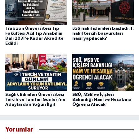
Trabzon Üniversitesi Tıp
LGS nakil işlemleri başladı: 1.
Fakültesi Acil Tıp Anabilim
nakil tercih başvuruları
Dalı 2031’e Kadar Akredite
nasıl yapılacak?
Edildi
Sağlık Bilimleri Üniversitesi
SBÜ, MSB ve İçişleri
Tercih ve Tanıtım Günleri’ne
Bakanlığı Nam ve Hesabına
Adaylardan Yoğun İlgi!
Öğrenci Alacak
Yorumlar