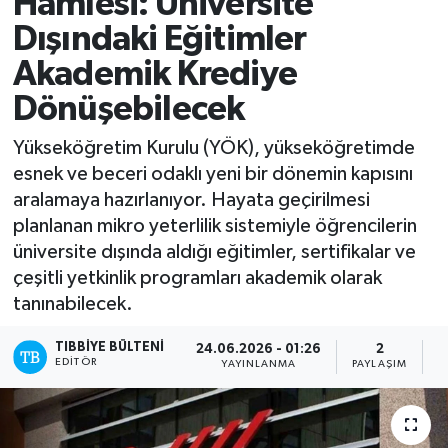
Hamlesi: Üniversite
Dışındaki Eğitimler
Mevzuat
Akademik Krediye
Dönüşebilecek
Yükseköğretim Kurulu (YÖK), yükseköğretimde
esnek ve beceri odaklı yeni bir dönemin kapısını
aralamaya hazırlanıyor. Hayata geçirilmesi
planlanan mikro yeterlilik sistemiyle öğrencilerin
üniversite dışında aldığı eğitimler, sertifikalar ve
çeşitli yetkinlik programları akademik olarak
tanınabilecek.
TIBBIYE BÜLTENI
24.06.2026 - 01:26
2
EDITÖR
YAYINLANMA
PAYLAŞIM
O