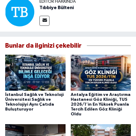
EDITÖR HAKKINDA
Tıbbiye Bülteni
Bunlar da ilginizi çekebilir
İstanbul Sağlık ve Teknoloji
Antalya Eğitim ve Araştırma
Üniversitesi Sağlık ve
Hastanesi Göz Kliniği, TUS
Teknolojiyi Aynı Çatıda
2026/1’in En Yüksek Puanla
Buluşturuyor
Tercih Edilen Göz Kliniği
Oldu