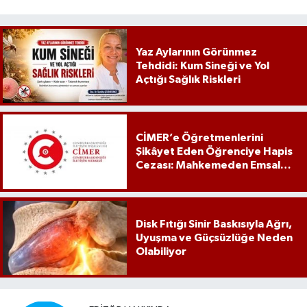
Yaz Aylarının Görünmez
Tehdidi: Kum Sineği ve Yol
Açtığı Sağlık Riskleri
CİMER’e Öğretmenlerini
Şikâyet Eden Öğrenciye Hapis
Cezası: Mahkemeden Emsal
Karar
Disk Fıtığı Sinir Baskısıyla Ağrı,
Uyuşma ve Güçsüzlüğe Neden
Olabiliyor