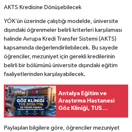
AKTS Kredisine Dönüşebilecek
YÖK’ün üzerinde çalıştığı modelde, üniversite
dışındaki öğrenmeler belirli kriterleri karşılaması
halinde Avrupa Kredi Transfer Sistemi (AKTS)
kapsamında değerlendirilebilecek. Bu sayede
öğrenciler, mezuniyet için gerekli kredilerinin
belirli bir bölümünü üniversite dışındaki eğitim
faaliyetlerinden karşılayabilecek.
Antalya Eğitim ve
Araştırma Hastanesi
Göz Kliniği, TUS
2026/1’in En Yüksek
Puanla Tercih Edilen
Paylaşılan bilgilere göre, öğrenciler mezuniyet
Göz Kliniği Oldu