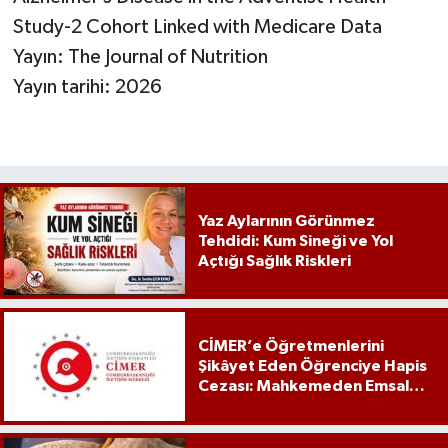
Study-2 Cohort Linked with Medicare Data
Yayın: The Journal of Nutrition
Yayın tarihi: 2026
Yaz Aylarının Görünmez
Tehdidi: Kum Sineği ve Yol
Açtığı Sağlık Riskleri
CİMER’e Öğretmenlerini
Şikâyet Eden Öğrenciye Hapis
Cezası: Mahkemeden Emsal
Karar