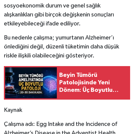
sosyoekonomik durum ve genel sağlık
alışkanlıkları gibi birçok değişkenin sonuçları
etkileyebileceği ifade ediliyor.
Bu nedenle çalışma; yumurtanın Alzheimer’ı
önlediğini değil, düzenli tüketimin daha düşük
riskle ilişkili olabileceğini gösteriyor.
Beyin Tümörü
Patolojisinde Yeni
Dönem: Üç Boyutlu
Görüntü 20–30
Dakikada
Kaynak
Çalışma adı: Egg Intake and the Incidence of
Alzheimer’s Disease in the Adventist Health