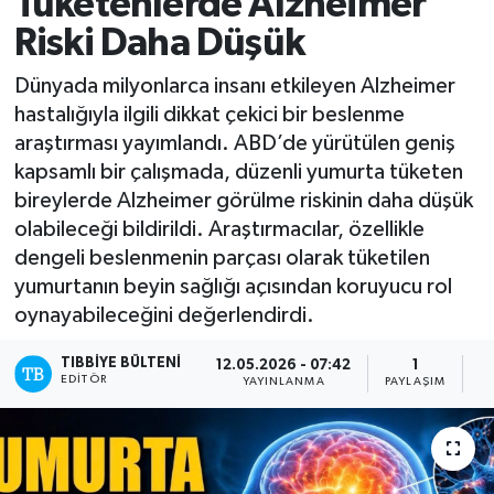
Tüketenlerde Alzheimer
Riski Daha Düşük
Mevzuat
Dünyada milyonlarca insanı etkileyen Alzheimer
hastalığıyla ilgili dikkat çekici bir beslenme
araştırması yayımlandı. ABD’de yürütülen geniş
kapsamlı bir çalışmada, düzenli yumurta tüketen
bireylerde Alzheimer görülme riskinin daha düşük
olabileceği bildirildi. Araştırmacılar, özellikle
dengeli beslenmenin parçası olarak tüketilen
yumurtanın beyin sağlığı açısından koruyucu rol
oynayabileceğini değerlendirdi.
TIBBIYE BÜLTENI
12.05.2026 - 07:42
1
EDITÖR
YAYINLANMA
PAYLAŞIM
O