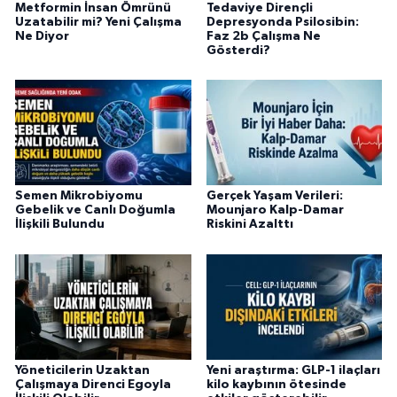
Metformin İnsan Ömrünü
Tedaviye Dirençli
Uzatabilir mi? Yeni Çalışma
Depresyonda Psilosibin:
Ne Diyor
Faz 2b Çalışma Ne
Gösterdi?
Semen Mikrobiyomu
Gerçek Yaşam Verileri:
Gebelik ve Canlı Doğumla
Mounjaro Kalp-Damar
İlişkili Bulundu
Riskini Azalttı
Yöneticilerin Uzaktan
Yeni araştırma: GLP-1 ilaçları
Çalışmaya Direnci Egoyla
kilo kaybının ötesinde