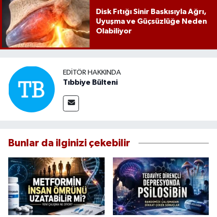
Disk Fıtığı Sinir Baskısıyla Ağrı,
Uyuşma ve Güçsüzlüğe Neden
Olabiliyor
EDITÖR HAKKINDA
Tıbbiye Bülteni
Bunlar da ilginizi çekebilir