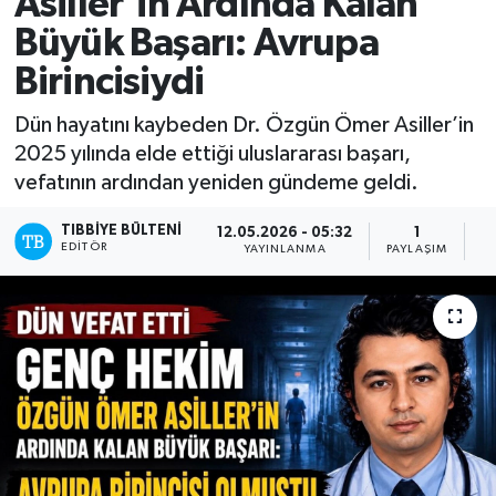
Asiller’in Ardında Kalan
Büyük Başarı: Avrupa
Yazarlar
Birincisiydi
Dün hayatını kaybeden Dr. Özgün Ömer Asiller’in
2025 yılında elde ettiği uluslararası başarı,
vefatının ardından yeniden gündeme geldi.
TIBBIYE BÜLTENI
12.05.2026 - 05:32
1
EDITÖR
YAYINLANMA
PAYLAŞIM
O