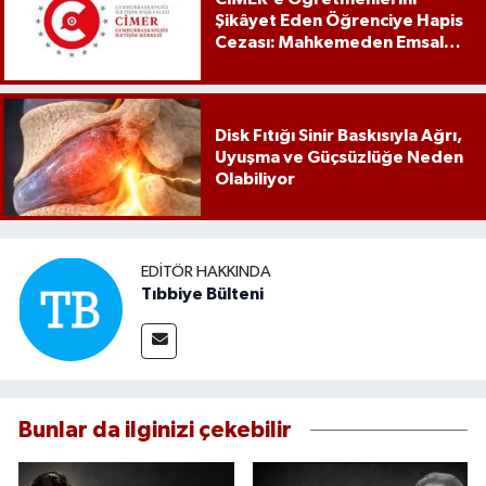
Şikâyet Eden Öğrenciye Hapis
Cezası: Mahkemeden Emsal
Karar
Disk Fıtığı Sinir Baskısıyla Ağrı,
Uyuşma ve Güçsüzlüğe Neden
Olabiliyor
EDITÖR HAKKINDA
Tıbbiye Bülteni
Bunlar da ilginizi çekebilir