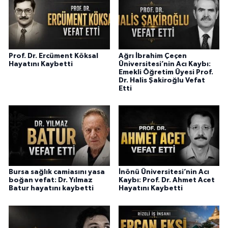
Prof. Dr. Ercüment Köksal
Ağrı İbrahim Çeçen
Hayatını Kaybetti
Üniversitesi’nin Acı Kaybı:
Emekli Öğretim Üyesi Prof.
Dr. Halis Şakiroğlu Vefat
Etti
Bursa sağlık camiasını yasa
İnönü Üniversitesi’nin Acı
boğan vefat: Dr. Yılmaz
Kaybı: Prof. Dr. Ahmet Acet
Batur hayatını kaybetti
Hayatını Kaybetti