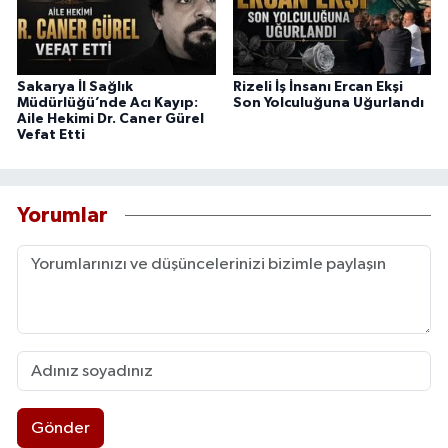
Sakarya İl Sağlık
Rizeli İş İnsanı Ercan Ekşi
Müdürlüğü’nde Acı Kayıp:
Son Yolculuğuna Uğurlandı
Aile Hekimi Dr. Caner Gürel
Vefat Etti
Yorumlar
Gönder