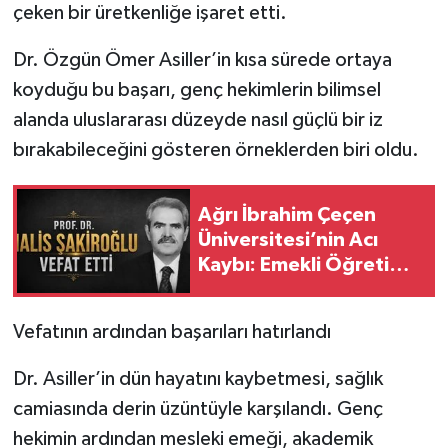
çeken bir üretkenliğe işaret etti.
Dr. Özgün Ömer Asiller’in kısa sürede ortaya
koyduğu bu başarı, genç hekimlerin bilimsel
alanda uluslararası düzeyde nasıl güçlü bir iz
bırakabileceğini gösteren örneklerden biri oldu.
Ağrı İbrahim Çeçen
Üniversitesi’nin Acı
Kaybı: Emekli Öğretim
Üyesi Prof. Dr. Halis
Şakiroğlu Vefat Etti
Vefatının ardından başarıları hatırlandı
Dr. Asiller’in dün hayatını kaybetmesi, sağlık
camiasında derin üzüntüyle karşılandı. Genç
hekimin ardından mesleki emeği, akademik