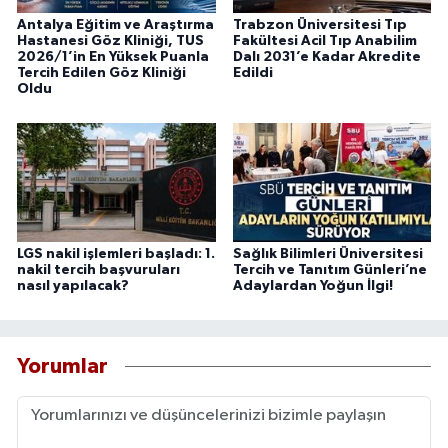
Antalya Eğitim ve Araştırma
Trabzon Üniversitesi Tıp
Hastanesi Göz Kliniği, TUS
Fakültesi Acil Tıp Anabilim
2026/1’in En Yüksek Puanla
Dalı 2031’e Kadar Akredite
Tercih Edilen Göz Kliniği
Edildi
Oldu
LGS nakil işlemleri başladı: 1.
Sağlık Bilimleri Üniversitesi
nakil tercih başvuruları
Tercih ve Tanıtım Günleri’ne
nasıl yapılacak?
Adaylardan Yoğun İlgi!
Yorumlar