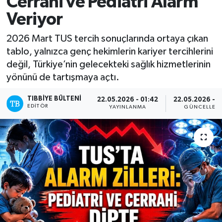
Cerrahi ve Pediatri Alarm
Veriyor
Mevzuat
2026 Mart TUS tercih sonuçlarında ortaya çıkan
tablo, yalnızca genç hekimlerin kariyer tercihlerini
değil, Türkiye’nin gelecekteki sağlık hizmetlerinin
yönünü de tartışmaya açtı.
TIBBIYE BÜLTENI
22.05.2026 - 01:42
22.05.2026 - 0
EDITÖR
YAYINLANMA
GÜNCELLEM