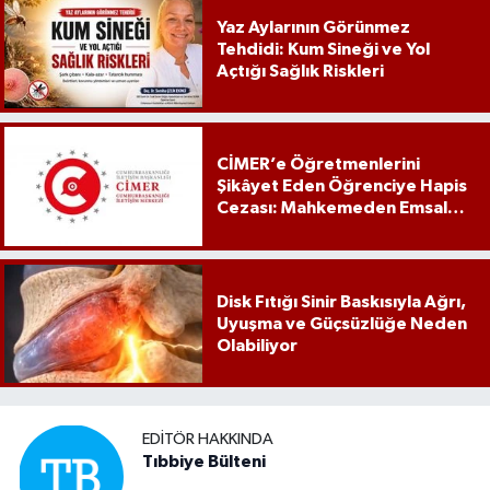
Yaz Aylarının Görünmez
Tehdidi: Kum Sineği ve Yol
Açtığı Sağlık Riskleri
CİMER’e Öğretmenlerini
Şikâyet Eden Öğrenciye Hapis
Cezası: Mahkemeden Emsal
Karar
Disk Fıtığı Sinir Baskısıyla Ağrı,
Uyuşma ve Güçsüzlüğe Neden
Olabiliyor
EDITÖR HAKKINDA
Tıbbiye Bülteni