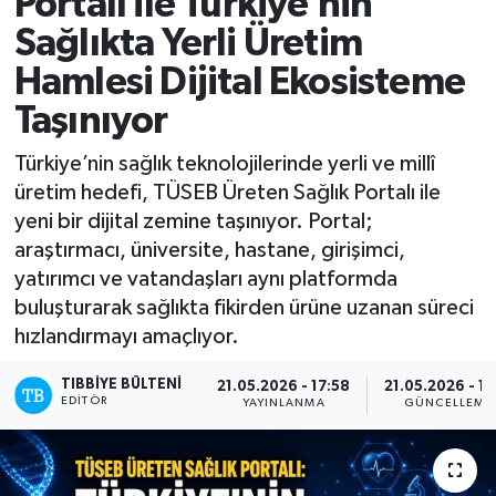
Portalı ile Türkiye’nin
Sağlıkta Yerli Üretim
Mevzuat
Hamlesi Dijital Ekosisteme
Taşınıyor
Türkiye’nin sağlık teknolojilerinde yerli ve millî
üretim hedefi, TÜSEB Üreten Sağlık Portalı ile
yeni bir dijital zemine taşınıyor. Portal;
araştırmacı, üniversite, hastane, girişimci,
yatırımcı ve vatandaşları aynı platformda
buluşturarak sağlıkta fikirden ürüne uzanan süreci
hızlandırmayı amaçlıyor.
TIBBIYE BÜLTENI
21.05.2026 - 17:58
21.05.2026 - 19
EDITÖR
YAYINLANMA
GÜNCELLEME