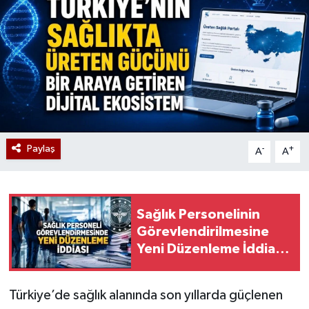
Paylaş
-
+
A
A
Sağlık Personelinin
Görevlendirilmesine
Yeni Düzenleme İddiası:
Resmî Açıklama
Bekleniyor
Türkiye’de sağlık alanında son yıllarda güçlenen