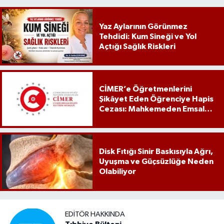
Yaz Aylarının Görünmez
Tehdidi: Kum Sineği ve Yol
Açtığı Sağlık Riskleri
CİMER’e Öğretmenlerini
Şikâyet Eden Öğrenciye Hapis
Cezası: Mahkemeden Emsal
Karar
Disk Fıtığı Sinir Baskısıyla Ağrı,
Uyuşma ve Güçsüzlüğe Neden
Olabiliyor
EDITÖR HAKKINDA