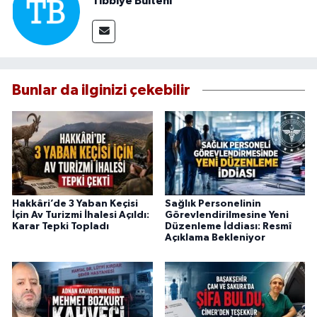
Tıbbiye Bülteni
Bunlar da ilginizi çekebilir
Hakkâri’de 3 Yaban Keçisi
Sağlık Personelinin
İçin Av Turizmi İhalesi Açıldı:
Görevlendirilmesine Yeni
Karar Tepki Topladı
Düzenleme İddiası: Resmî
Açıklama Bekleniyor