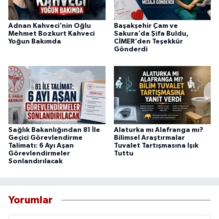
Adnan Kahveci’nin Oğlu
Başakşehir Çam ve
Mehmet Bozkurt Kahveci
Sakura’da Şifa Buldu,
Yoğun Bakımda
CİMER’den Teşekkür
Gönderdi
Sağlık Bakanlığından 81 İle
Alaturka mı Alafranga mı?
Geçici Görevlendirme
Bilimsel Araştırmalar
Talimatı: 6 Ayı Aşan
Tuvalet Tartışmasına Işık
Görevlendirmeler
Tuttu
Sonlandırılacak
Yorumlar